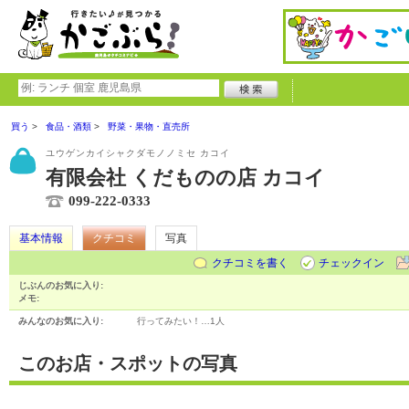
買う
食品・酒類
野菜・果物・直売所
ユウゲンカイシャクダモノノミセ カコイ
有限会社 くだものの店 カコイ
099-222-0333
基本情報
クチコミ
写真
クチコミを書く
チェックイン
じぶんのお気に入り:
メモ:
みんなのお気に入り:
行ってみたい！…
1人
このお店・スポットの写真