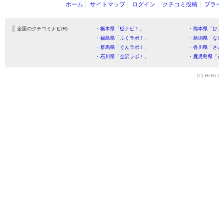
ホーム
サイトマップ
ログイン
クチコミ投稿
プラ
全国のクチコミナビ(R)
・栃木県「栃ナビ！」
・熊本県「ひ
・福島県「ふくラボ！」
・新潟県「な
・群馬県「ぐんラボ！」
・香川県「さ
・石川県「金沢ラボ！」
・鹿児島県「
(C) HitBit