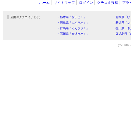
ホーム
サイトマップ
ログイン
クチコミ投稿
プラ
全国のクチコミナビ(R)
・栃木県「栃ナビ！」
・熊本県「ひ
・福島県「ふくラボ！」
・新潟県「な
・群馬県「ぐんラボ！」
・香川県「さ
・石川県「金沢ラボ！」
・鹿児島県「
(C) HitBit