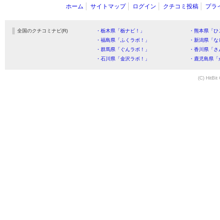
ホーム
サイトマップ
ログイン
クチコミ投稿
プラ
全国のクチコミナビ(R)
・栃木県「栃ナビ！」
・熊本県「ひ
・福島県「ふくラボ！」
・新潟県「な
・群馬県「ぐんラボ！」
・香川県「さ
・石川県「金沢ラボ！」
・鹿児島県「
(C) HitBit