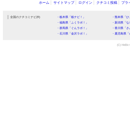
ホーム
サイトマップ
ログイン
クチコミ投稿
プラ
全国のクチコミナビ(R)
・栃木県「栃ナビ！」
・熊本県「ひ
・福島県「ふくラボ！」
・新潟県「な
・群馬県「ぐんラボ！」
・香川県「さ
・石川県「金沢ラボ！」
・鹿児島県「
(C) HitBit