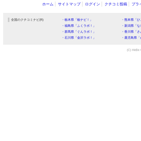
ホーム
サイトマップ
ログイン
クチコミ投稿
プラ
全国のクチコミナビ(R)
・栃木県「栃ナビ！」
・熊本県「ひ
・福島県「ふくラボ！」
・新潟県「な
・群馬県「ぐんラボ！」
・香川県「さ
・石川県「金沢ラボ！」
・鹿児島県「
(C) HitBit