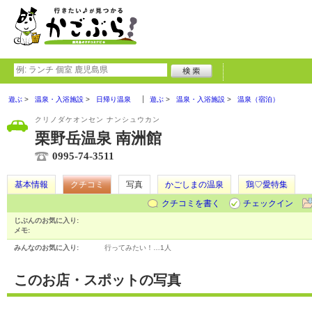
遊ぶ
温泉・入浴施設
日帰り温泉
遊ぶ
温泉・入浴施設
温泉（宿泊）
クリノダケオンセン ナンシュウカン
栗野岳温泉 南洲館
0995-74-3511
基本情報
クチコミ
写真
かごしまの温泉
鶏♡愛特集
クチコミを書く
チェックイン
じぶんのお気に入り:
メモ:
みんなのお気に入り:
行ってみたい！…
1人
このお店・スポットの写真