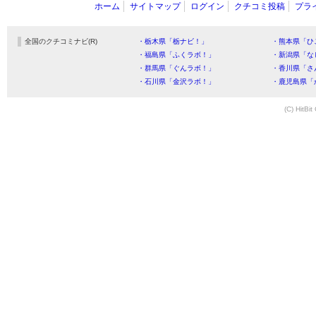
ホーム
サイトマップ
ログイン
クチコミ投稿
プラ
全国のクチコミナビ(R)
・栃木県「栃ナビ！」
・熊本県「ひ
・福島県「ふくラボ！」
・新潟県「な
・群馬県「ぐんラボ！」
・香川県「さ
・石川県「金沢ラボ！」
・鹿児島県「
(C) HitBit