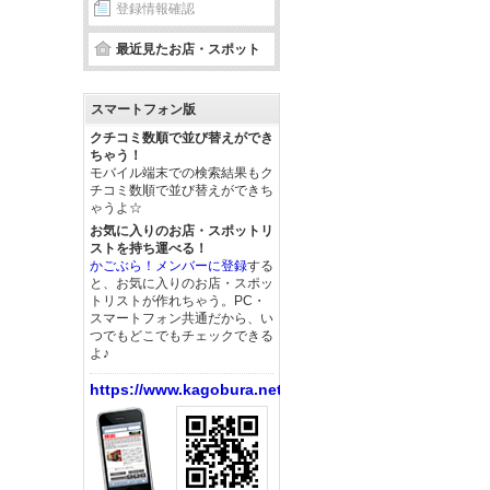
登録情報確認
最近見たお店・スポット
スマートフォン版
クチコミ数順で並び替えができ
ちゃう！
モバイル端末での検索結果もク
チコミ数順で並び替えができち
ゃうよ☆
お気に入りのお店・スポットリ
ストを持ち運べる！
かごぶら！メンバーに登録
する
と、お気に入りのお店・スポッ
トリストが作れちゃう。PC・
スマートフォン共通だから、い
つでもどこでもチェックできる
よ♪
https://www.kagobura.net/