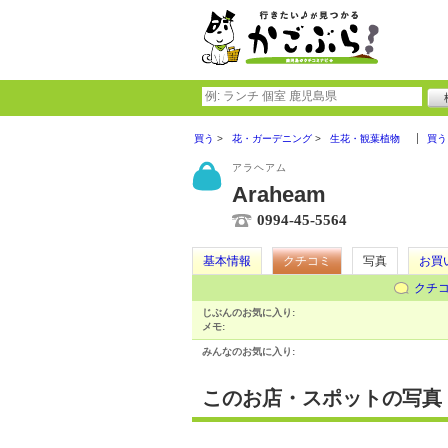
買う
花・ガーデニング
生花・観葉植物
買う
アラヘアム
Araheam
0994-45-5564
基本情報
クチコミ
写真
お買
クチ
じぶんのお気に入り:
メモ:
みんなのお気に入り:
このお店・スポットの写真