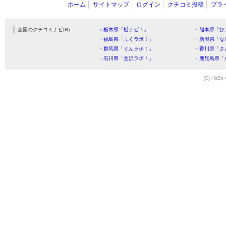
ホーム
サイトマップ
ログイン
クチコミ投稿
プラ
全国のクチコミナビ(R)
・栃木県「栃ナビ！」
・熊本県「ひ
・福島県「ふくラボ！」
・新潟県「な
・群馬県「ぐんラボ！」
・香川県「さ
・石川県「金沢ラボ！」
・鹿児島県「
(C) HitBit