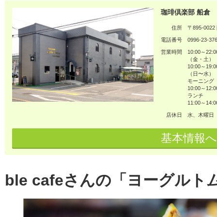
珈琲倶楽部 船倉
住所
〒895-00
電話番号
0996-23-37
営業時間
10:00～22:0
（金・土）
10:00～19:0
（日〜水）
モーニング
10:00～12:0
ランチ
11:00～14:0
店休日
水、木曜日
基本情報へ
ble cafeさんの「ヨーグル