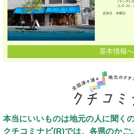
（ランチL.O.
（L.O. 2
店休日
木曜日
基本情報へ
本当にいいものは地元の人に聞く
クチコミナビ(R)では、各県のか