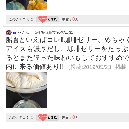
0
このクチコミに
現在：
人
milky
さん （女性/鹿児島市/30代/Lv.31）
船倉といえばコレ‼️珈琲ゼリー、めち
アイスも濃厚だし、珈琲ゼリーをたっぷ
るとまた違った味わいもしておすすめです
内に来る価値あり‼️
（投稿:2019/05/23 掲載：
0
このクチコミに
現在：
人