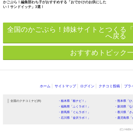
かごぶら！編集部わち子がおすすめする「おでかけのお供にした
い！サンドイッチ」3選！
全国のかごぶら！姉妹サイトとつくる
へ戻る
おすすめトピック
ホーム
サイトマップ
ログイン
クチコミ投稿
プラ
全国のクチコミナビ(R)
・栃木県「栃ナビ！」
・熊本県「ひ
・福島県「ふくラボ！」
・新潟県「な
・群馬県「ぐんラボ！」
・香川県「さ
・石川県「金沢ラボ！」
・鹿児島県「
(C) HitBit