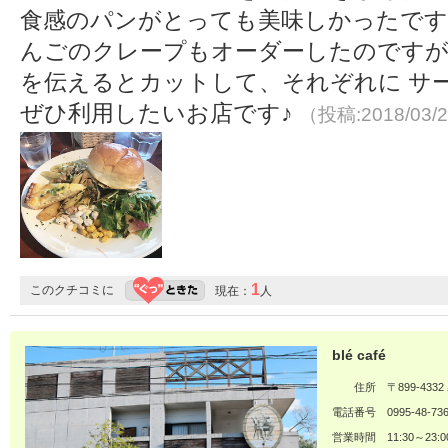
食感のパンがとっても美味しかったです
んごのクレープもオーダーしたのですが
を伝えるとカットして、それぞれに サ
ぜひ利用したいお店です♪
（投稿:2018/03/
1
このクチコミに
現在：
人
blé café
住所
〒899-43
電話番号
0995-48-73
営業時間
11:30～23:0