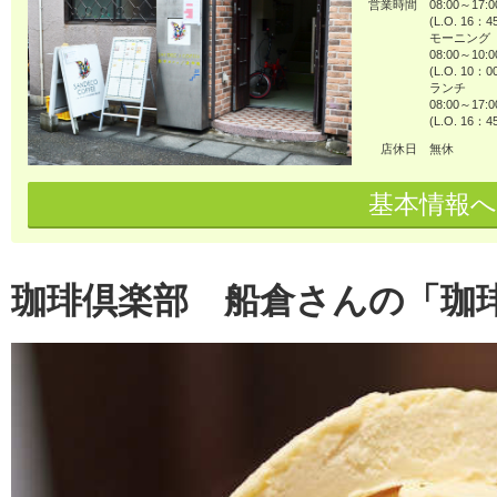
営業時間
08:00～17:0
(L.O. 16：
モーニング
08:00～10:0
(L.O. 10：
ランチ
08:00～17:0
(L.O. 16：
店休日
無休
基本情報へ
珈琲倶楽部 船倉さんの「珈