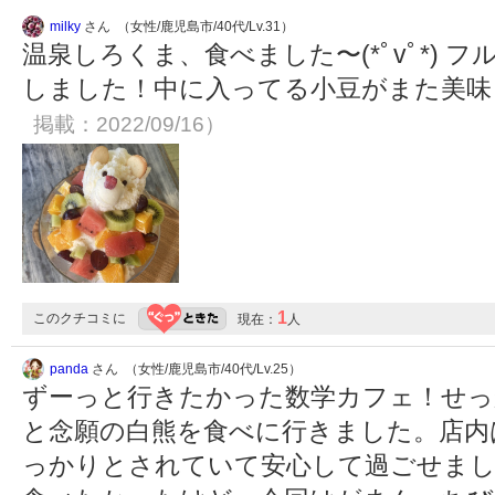
milky
さん （女性/鹿児島市/40代/Lv.31）
温泉しろくま、食べました〜(*ﾟvﾟ*)
しました！中に入ってる小豆がまた美
掲載：2022/09/16）
1
このクチコミに
現在：
人
panda
さん （女性/鹿児島市/40代/Lv.25）
ずーっと行きたかった数学カフェ！せっ
と念願の白熊を食べに行きました。店内
っかりとされていて安心して過ごせまし