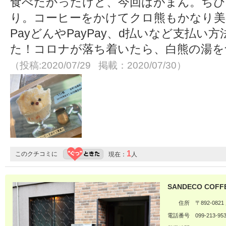
食べたかったけど、今回はがまん。ちび
り。コーヒーをかけてクロ熊もかなり美
PayどんやPayPay、d払いなど支払
た！コロナが落ち着いたら、白熊の湯を
（投稿:2020/07/29 掲載：2020/07/30）
1
このクチコミに
現在：
人
SANDECO COF
住所
〒892-08
電話番号
099-213-95