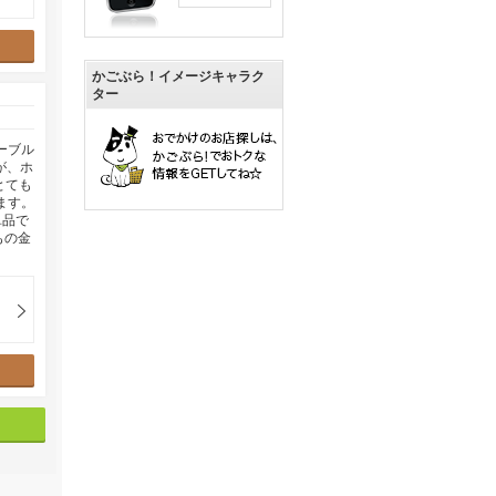
かごぶら！イメージキャラク
ター
ーブル
が、ホ
とても
ます。
単品で
もの金