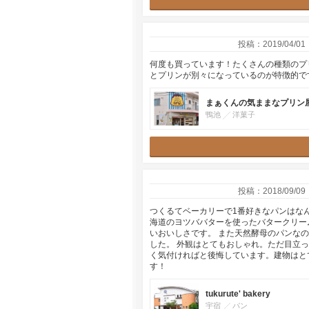
投稿：2019/04/01
何度も買っています！たくさんの種類のプ
とプリンが別々になっているのが特徴的です
まぁくんの気ままなプリン
鴨池
洋菓子
投稿：2018/09/09
つくるてベーカリーで1番好きなパンはな
海道のヨツババターを使ったバタークリー
いおいしさです。 また天然酵母のパンな
した。 外観はとてもおしゃれ。ただ目立
く気付ければと後悔しています。建物はと
す！
tukurute' bakery
宇宿
パン