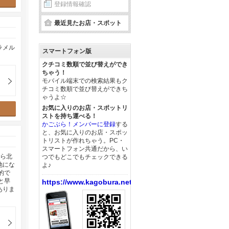
登録情報確認
最近見たお店・スポット
ラメル
スマートフォン版
クチコミ数順で並び替えができ
ちゃう！
モバイル端末での検索結果もク
チコミ数順で並び替えができち
ゃうよ☆
お気に入りのお店・スポットリ
ストを持ち運べる！
かごぶら！メンバーに登録
する
と、お気に入りのお店・スポッ
トリストが作れちゃう。PC・
スマートフォン共通だから、い
から北
つでもどこでもチェックできる
他にな
よ♪
的で
と早
https://www.kagobura.net/
ありま