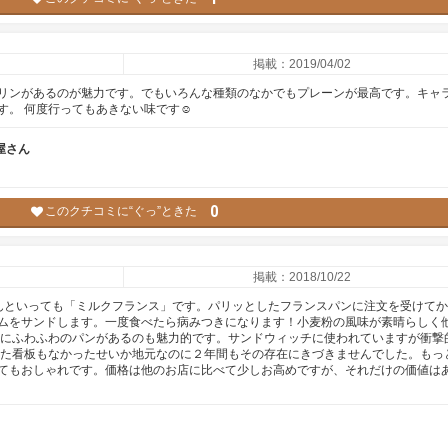
掲載：2019/04/02
リンがあるのが魅力です。でもいろんな種類のなかでもプレーンが最高です。キャ
。 何度行ってもあきない味です☺️
屋さん
0
このクチコミに“ぐっ”ときた
掲載：2018/10/22
んといっても「ミルクフランス」です。パリッとしたフランスパンに注文を受けて
ムをサンドします。一度食べたら病みつきになります！小麦粉の風味が素晴らしく
のにふわふわのパンがあるのも魅力的です。サンドウィッチに使われていますが衝撃
った看板もなかったせいか地元なのに２年間もその存在にきづきませんでした。もっ
てもおしゃれです。価格は他のお店に比べて少しお高めですが、それだけの価値は