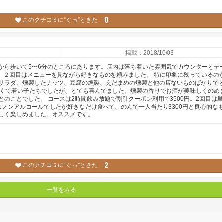
0
このクチコミに“ぐっ”ときた
掲載：2018/10/03
から歩いて5〜6分のところにあります。店内は落ち着いた雰囲気でカウンターとテ
ス、２回目はメニューを見ながら好きなものを頼みました。 特に印象に残っているの
サラダ、燻製したナッツ、豆腐の燻製、えだまめの燻製と他の店ないものばかりで
近くて若い子たちでしたが、とても喜んでました。燻製の香りでお酒が美味しくのめ
のことでした。 コースは2時間飲み放題で割引クーポン利用で3500円。2回目は
はノンアルコールでしたが好きなだけ食べて、のんで一人当たり3300円と良心的な
しく楽しめました。オススメです。
2
このクチコミに“ぐっ”ときた
一覧をみる