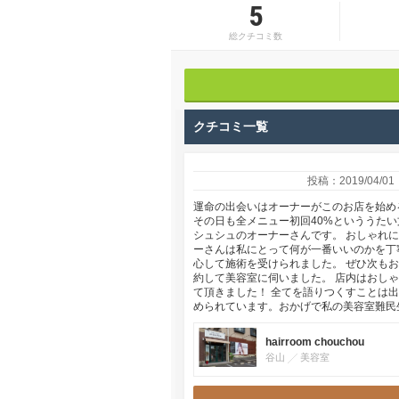
5
総クチコミ数
クチコミ一覧
投稿：2019/04/01
運命の出会いはオーナーがこのお店を始め
その日も全メニュー初回40%といううた
シュシュのオーナーさんです。 おしゃれ
ーさんは私にとって何が一番いいのかを丁
心して施術を受けられました。 ぜひ次も
約して美容室に伺いました。 店内はおし
て頂きました！ 全てを語りつくすことは
められています。おかげで私の美容室難民
hairroom chouchou
谷山
美容室