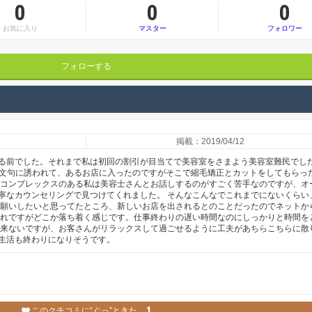
0
0
0
お気に入り
マスター
フォロワー
フォローする
掲載：2019/04/12
る前でした。それまで私は初回の割引が目当てで美容室をさまよう美容室難民でし
い文句に誘われて、あるお店に入ったのですがそこで縮毛矯正とカットをしてもらっ
にコンプレックスのある私は美容士さんとお話しするのがすごく苦手なのですが、オ
寧なカウンセリングで見つけてくれました。 そんなこんなでこれまでにないくらい
お願いしたいと思ってたところ、新しいお店を出されるとのことだったのでネットか
ゃれですがどこか落ち着く感じです。仕事終わりの遅い時間なのにしっかりと時間を
出来ないですが、お客さんがリラックスして過ごせるように工夫があちらこちらに散
生活も終わりになりそうです。
1
このクチコミに“ぐっ”ときた