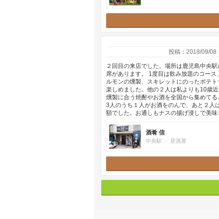
投稿：2018/09/08
２回目の来店でした。場所は鹿児島中央駅
席があります。 1度目は飲み放題のコー
ルモンの燻製、スキレットにのったポテト
楽しめました。他の２人は私よりも10歳
燻製に合う焼酎やお酒を全国から集めてると
3人のうち１人がお酒をのんで、あと２人
額でした。お通しもナスの揚げ浸しで美味
酒肴 信
中央駅
居酒屋