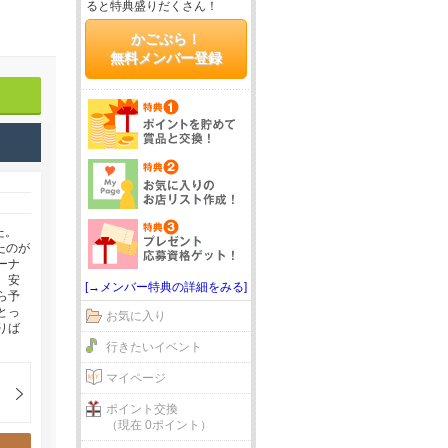
ると特典盛りだくさん！
かごぶら！
無料メンバー登録
た。
たのが
ーナ
、安
[→メンバー特典の詳細をみる]
ら予
とっ
お気に入り
りば
行きたいイベント
マイページ
ポイント交換
（現在 0ポイント）