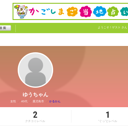
ようこそ！
ゲスト
さん
ゆうちゃん
女性
40代
鹿児島市
かるかん
2
1
クチコミレベル
“ぐっ”とレベル