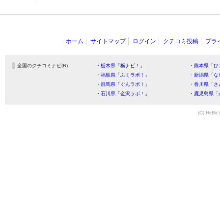
ホーム
サイトマップ
ログイン
クチコミ投稿
プラ
全国のクチコミナビ(R)
・栃木県「栃ナビ！」
・熊本県「ひ
・福島県「ふくラボ！」
・新潟県「な
・群馬県「ぐんラボ！」
・香川県「さ
・石川県「金沢ラボ！」
・鹿児島県「
(C) HitBit