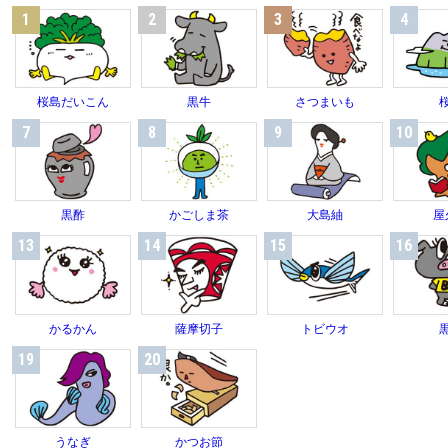
1
2
3
4
桜島だいこん
黒牛
さつまいも
7
8
9
10
黒酢
かごしま茶
大島紬
屋
13
14
15
16
かるかん
薩摩切子
トビウオ
19
20
うなぎ
かつお節