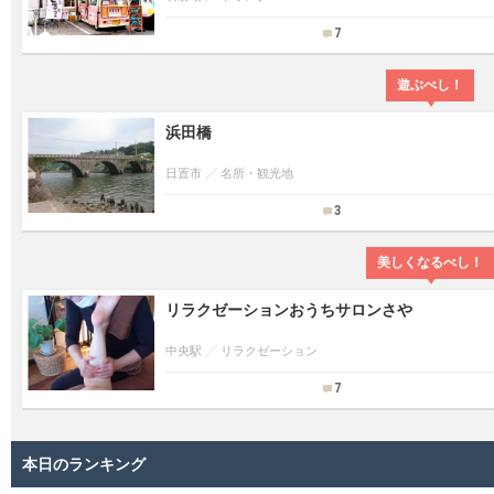
7
遊ぶべし！
浜田橋
日置市
名所・観光地
3
美しくなるべし！
リラクゼーションおうちサロンさや
中央駅
リラクゼーション
7
本日のランキング