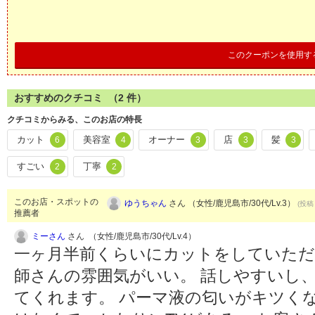
このクーポンを使用す
おすすめのクチコミ （
2
件）
クチコミからみる、このお店の特長
カット
美容室
オーナー
店
髪
6
4
3
3
3
すごい
丁寧
2
2
このお店・スポットの
ゆうちゃん
さん （女性/鹿児島市/30代/Lv.3）
(投稿：
推薦者
ミーさん
さん （女性/鹿児島市/30代/Lv.4）
一ヶ月半前くらいにカットをしていただ
師さんの雰囲気がいい。 話しやすいし
てくれます。 パーマ液の匂いがキツく