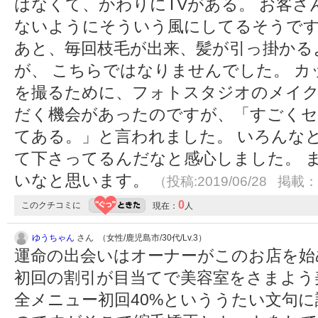
はなくて、かわりにTVがある。 お客
ないようにそういう風にしてるそうです
あと、毎回枝毛が出来、髪が引っ掛かる
が、 こちらではなりませんでした。 
を撮るために、フォトスタジオのメイ
だく機会があったのですが、「すごく
てある。」と言われました。 いろんな
て下さってるんだなと感心しました。 
いなと思います。
（投稿:2019/06/28 掲載：2
0
このクチコミに
現在：
人
ゆうちゃん
さん （女性/鹿児島市/30代/Lv.3）
運命の出会いはオーナーがこのお店を始
初回の割引が目当てで美容室をさまよう
全メニュー初回40%といううたい文句