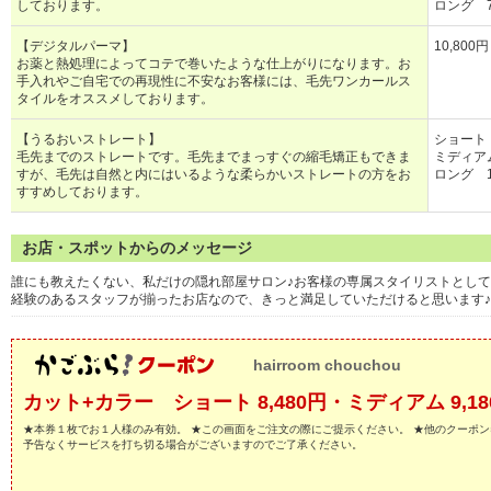
しております。
ロング 7
【デジタルパーマ】
10,800円
お薬と熱処理によってコテで巻いたような仕上がりになります。お
手入れやご自宅での再現性に不安なお客様には、毛先ワンカールス
タイルをオススメしております。
【うるおいストレート】
ショート 
毛先までのストレートです。毛先までまっすぐの縮毛矯正もできま
ミディアム
すが、毛先は自然と内にはいるような柔らかいストレートの方をお
ロング 1
すすめしております。
お店・スポットからのメッセージ
誰にも教えたくない、私だけの隠れ部屋サロン♪お客様の専属スタイリストとし
経験のあるスタッフが揃ったお店なので、きっと満足していただけると思います♪
hairroom chouchou
カット+カラー ショート 8,480円・ミディアム 9,18
★本券１枚でお１人様のみ有効。 ★この画面をご注文の際にご提示ください。 ★他のクーポン
予告なくサービスを打ち切る場合がございますのでご了承ください。