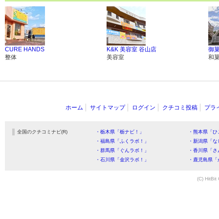
CURE HANDS
K&K 美容室 谷山店
御
整体
美容室
和
ホーム
サイトマップ
ログイン
クチコミ投稿
プラ
全国のクチコミナビ(R)
・栃木県「栃ナビ！」
・熊本県「ひ
・福島県「ふくラボ！」
・新潟県「な
・群馬県「ぐんラボ！」
・香川県「さ
・石川県「金沢ラボ！」
・鹿児島県「
(C) HitBit