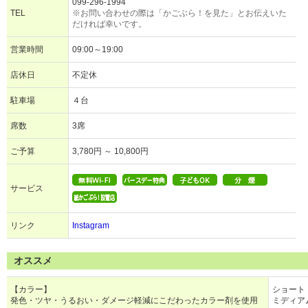
099-296-1994
TEL
※お問い合わせの際は「かごぶら！を見た」とお伝えいた
だければ幸いです。
営業時間
09:00～19:00
店休日
不定休
駐車場
４台
席数
3席
ご予算
3,780円 ～ 10,800円
サービス
リンク
Instagram
オススメ
【カラー】
ショート 
発色・ツヤ・うるおい・ダメージ軽減にこだわったカラー剤を使用
ミディアム