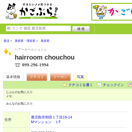
美活
美容室・理容室
美容室
ヘアールームシュシュ
hairroom chouchou
099-296-1994
基本情報
クチコミ
クーポン
写真
クチコミを書く
チェックイン
じぶんのお気に入り:
メモ:
みんなのお気に入り:
鹿児島市和田１丁目19-14
住所
Mマンション １F