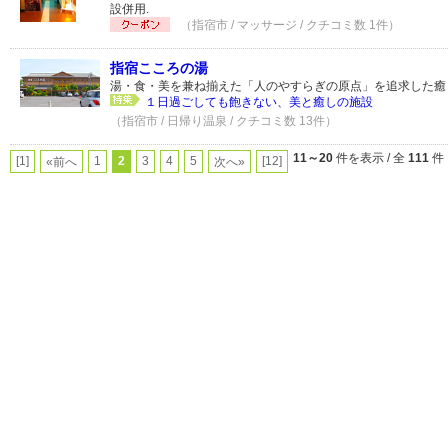
設併用.
（指宿市 / マッサージ / クチコミ数 1件）
指宿こころの湯
湯・食・美を兼ね揃えた「人のやすらぎの原点」を追求した癒
１日過ごしても飽きない、美と癒しの施設
（指宿市 / 日帰り温泉 / クチコミ数 13件）
11～20
件を表示 / 全
111
件
[1]
1
2
3
4
5
[12]
«前へ
次へ»