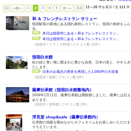
11～20
件を表示 / 全
111
件
[1]
1
2
3
4
5
[12]
«前へ
次へ»
和 ＆ フレンチレストラン サリュー
指宿駅前の路地にある隠れ家的レストラン。指宿の食材をふん
合。
本日は指宿市にある＜和＆フレンチレストラン...
本日は指宿市にある＜和＆フレンチレストラン...
（指宿市 / フランス料理 / クチコミ数 10件）
指宿白水館
松の緑と青い海に囲まれた豊かな自然、日本の美と、やすらぎ
たします。
日本のお風呂の歴史を再現した1,000坪の大浴場
（指宿市 / 旅館 / クチコミ数 8件）
薩摩伝承館（指宿白水館敷地内）
2008年2月11日、薩摩伝承館は開館致しました。薩摩には伝
あります。
（指宿市 / 資料館 / クチコミ数 3件）
浮見堂 shop&cafe（薩摩伝承館内）
伝承館の池庭を眺めながらカフェタイムをお楽しみいただけま
そろえています。