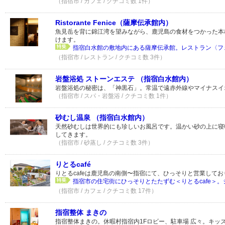
（指宿市 / カフェ / クチコミ数 1件）
Ristorante Fenice（薩摩伝承館内）
魚見岳を背に錦江湾を望みながら、鹿児島の食材をつかった本
けます。
指宿白水館の敷地内にある薩摩伝承館。レストラン〈フェ
（指宿市 / レストラン / クチコミ数 3件）
岩盤浴処 ストーンエステ （指宿白水館内）
岩盤浴処の秘密は、「神黒石」。常温で遠赤外線やマイナスイ
（指宿市 / スパ・岩盤浴 / クチコミ数 1件）
砂むし温泉 （指宿白水館内）
天然砂むしは世界的にも珍しいお風呂です。温かい砂の上に寝
してきます。
（指宿市 / 砂蒸し / クチコミ数 3件）
りとるcafé
りとるcafeは鹿児島の南側〜指宿にて、ひっそりと営業してお
指宿市の住宅街にひっそりとたたずむ＜りとるcafe＞。シ
（指宿市 / カフェ / クチコミ数 17件）
指宿整体 まきの
指宿整体まきの。休暇村指宿内1Fロビー、駐車場 広々。キッ