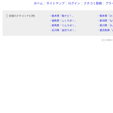
ホーム
サイトマップ
ログイン
クチコミ投稿
プラ
全国のクチコミナビ(R)
・栃木県「栃ナビ！」
・熊本県「ひ
・福島県「ふくラボ！」
・新潟県「な
・群馬県「ぐんラボ！」
・香川県「さ
・石川県「金沢ラボ！」
・鹿児島県「
(C) HitBit