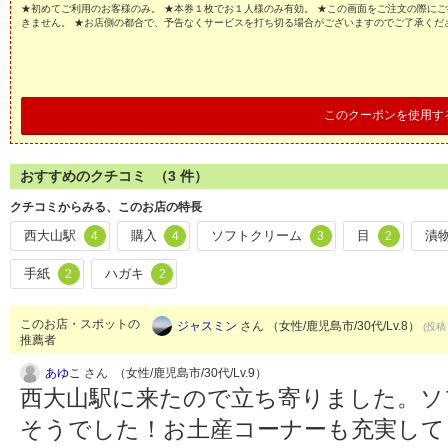
★初めてご利用のお客様のみ。 ★本券１枚でお１人様のみ有効。 ★この画面をご注文の際にご
きません。 ★お店側の都合で、予告なくサービスを打ち切る場合がございますのでご了承くだ
このクーポンを使用す
おすすめのクチコミ （
3
件）
クチコミからみる、このお店の特長
西大山駅
購入
ソフトクリーム
目
漬
4
4
3
2
手紙
ハガキ
2
2
このお店・スポットの
ジャスミン
さん （女性/鹿児島市/30代/Lv.8）
(投稿：
推薦者
あゆこ
さん （女性/鹿児島市/30代/Lv.9）
西大山駅に来たので立ち寄りました。ソ
そうでした！お土産コーナーも充実して