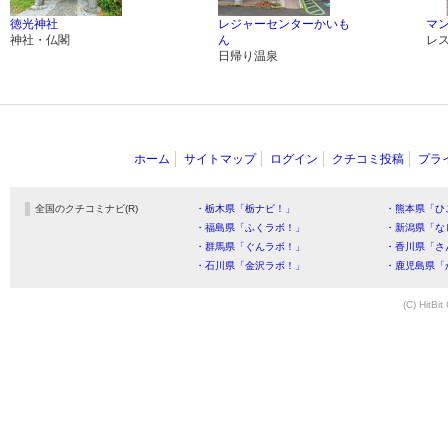
徳光神社
レジャーセンターかいも
マ
神社・仏閣
ん
レ
日帰り温泉
ホーム
サイトマップ
ログイン
クチコミ投稿
プラ
全国のクチコミナビ(R)
・栃木県「栃ナビ！」
・熊本県「ひ
・福島県「ふくラボ！」
・新潟県「な
・群馬県「ぐんラボ！」
・香川県「さ
・石川県「金沢ラボ！」
・鹿児島県「
(C) HitBit