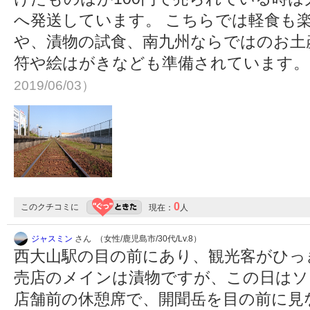
へ発送しています。 こちらでは軽食も
や、漬物の試食、南九州ならではのお土
符や絵はがきなども準備されています
2019/06/03）
0
このクチコミに
現在：
人
ジャスミン
さん （女性/鹿児島市/30代/Lv.8）
西大山駅の目の前にあり、観光客がひっ
売店のメインは漬物ですが、この日はソ
店舗前の休憩席で、開聞岳を目の前に見