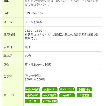
TEL
※お問い合わせの際は「かごぶら！を見た」とお伝えいた
だければ幸いです。
FAX
0993-34-0132
メール
メールを送る
08:30～16:00
営業時間
※新型コロナウイルス感染拡大防止の為営業時間短縮で営
業中です。
店休日
無休
駐車場
10台
席数
店内外あわせて30席
[ランチ予算]
ご予算
350円 ～ 700円
サービス