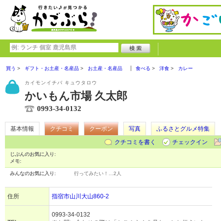
買う
ギフト・お土産・名産品
お土産・名産品
食べる
洋食
カレー
カイモンイチバ キュウタロウ
かいもん市場 久太郎
0993-34-0132
基本情報
クチコミ
クーポン
写真
ふるさとグルメ特集
クチコミを書く
チェックイン
じぶんのお気に入り:
メモ:
みんなのお気に入り:
行ってみたい！…
2人
住所
指宿市山川大山860-2
0993-34-0132