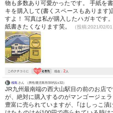
物も多数あり可愛かったです。 手紙を
キを購入して(書くスペースもあります
すよ！ 写真は私が購入したハガキです
紙書きたくなります笑。
（投稿:2021/02/0
2
このクチコミに
現在：
人
桜島
さん （男性/鹿児島市/30代/Lv.32）
JR九州最南端の西大山駅目の前のお店で
が、絶対に購入するのがマンゴージェラ
豊富に売られていますが、｢はしっこ漬
けたものはが100円で売られている時