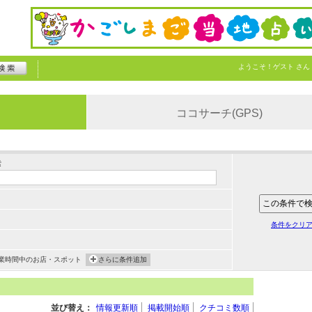
ようこそ！
ゲスト
さん
ココサーチ(GPS)
索
条件をクリ
業時間中のお店・スポット
さらに条件追加
並び替え：
情報更新順
掲載開始順
クチコミ数順