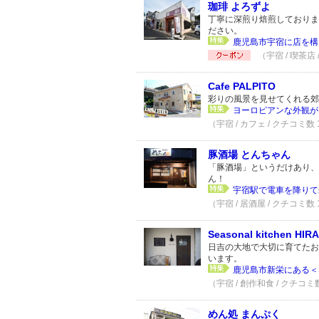
珈琲 よろずよ
丁寧に深煎り焙煎しておりま
ださい。
鹿児島市宇宿に店を構え
（宇宿 / 喫茶店
Cafe PALPITO
彩りの風景を見せてくれる郊
ヨーロピアンな外観が目
（宇宿 / カフェ / クチコミ数
豚酒場 とんちゃん
「豚酒場」というだけあり、
ん！
宇宿駅で電車を降りて
（宇宿 / 居酒屋 / クチコミ数
Seasonal kitchen H
日吉の大地で大切に育てたお
います。
鹿児島市新栄にある＜Seaso
（宇宿 / 創作和食 / クチコミ
めん処 まんぷく