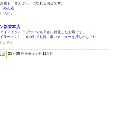
お腹も「まんぷく」になれるお店です。
めん処...
数 18件）
ン新栄本店
アイアイグループの中でも辛さに特化したお店です。
イラーメン〉、その中でも特に辛いメニューを押し出してい...
数 14件）
21～30
件を表示 / 全
114
件
[12]