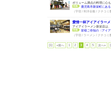
ボリューム満点の料理に心も
鹿児島市新栄町にある〈
（宇宿 / 和洋全般 / クチコミ
愛情一杯アイアイラーメ
アイアイラーメン新栄店は、
皆様ご存知の〈アイア
（宇宿 / ラーメン / クチコミ
[1]
1
2
3
4
5
«前へ
次へ»