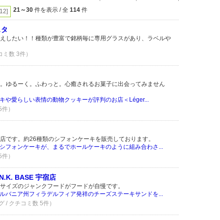
21～30
件を表示 / 全
114
件
[12]
スタ
えしたい！！種類が豊富で銘柄毎に専用グラスがあり、ラベルや
コミ数 3件）
。ゆるーく。ふわっと。心癒されるお菓子に出会ってみません
や愛らしい表情の動物クッキーが評判のお店＜Léger...
 5件）
店です。約26種類のシフォンケーキを販売しております。
シフォンケーキが、まるでホールケーキのように組み合わさ...
 5件）
 N.K. BASE 宇宿店
サイズのジャンクフードがフードが自慢です。
ルバニア州フィラデルフィア発祥のチーズステーキサンドを...
 / クチコミ数 5件）