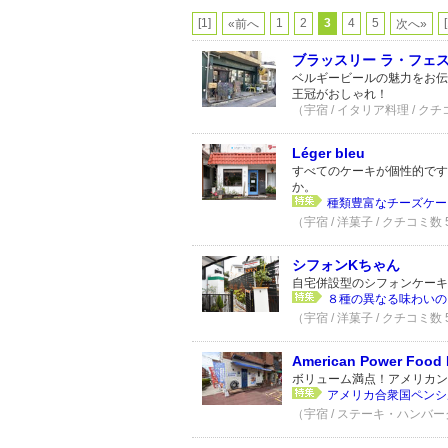
[1]
1
2
3
4
5
«前へ
次へ»
ブラッスリー ラ・フェ
ベルギービールの魅力をお伝
王冠がおしゃれ！
（宇宿 / イタリア料理 / クチ
Léger bleu
すべてのケーキが個性的です
か。
種類豊富なチーズケーキ
（宇宿 / 洋菓子 / クチコミ数
シフォンKちゃん
自宅併設型のシフォンケーキ
８種の異なる味わいの
（宇宿 / 洋菓子 / クチコミ数
American Power Food
ボリューム満点！アメリカン
アメリカ合衆国ペンシ
（宇宿 / ステーキ・ハンバーグ