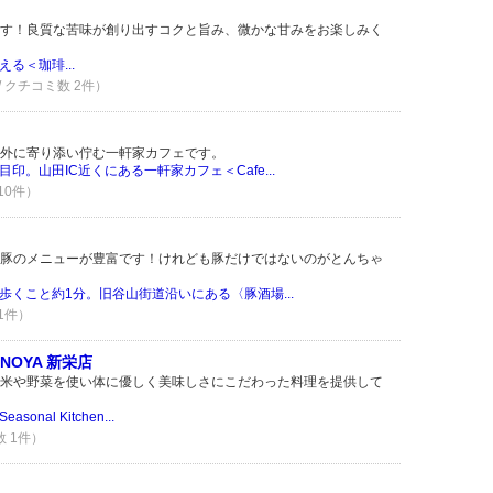
す！良質な苦味が創り出すコクと旨み、微かな甘みをお楽しみく
る＜珈琲...
 / クチコミ数 2件）
外に寄り添い佇む一軒家カフェです。
印。山田IC近くにある一軒家カフェ＜Cafe...
 10件）
豚のメニューが豊富です！けれども豚だけではないのがとんちゃ
歩くこと約1分。旧谷山街道沿いにある〈豚酒場...
 1件）
IRANOYA 新栄店
米や野菜を使い体に優しく美味しさにこだわった料理を提供して
nal Kitchen...
数 1件）