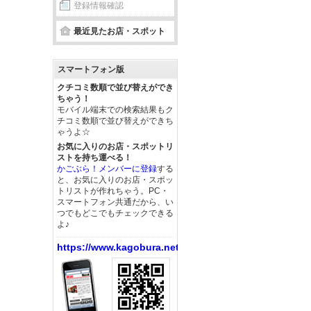
登録情報確認
最近見たお店・スポット
スマートフォン版
クチコミ数順で並び替えができ
ちゃう！
モバイル端末での検索結果もク
チコミ数順で並び替えができち
ゃうよ☆
お気に入りのお店・スポットリ
ストを持ち運べる！
かごぶら！メンバーに登録
する
と、お気に入りのお店・スポッ
トリストが作れちゃう。PC・
スマートフォン共通だから、い
つでもどこでもチェックできる
よ♪
https://www.kagobura.net/