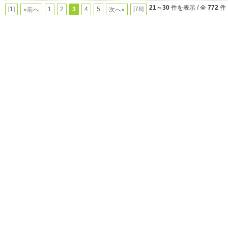
21～30
件を表示 / 全
772
件
[1]
1
2
3
4
5
[78]
«前へ
次へ»