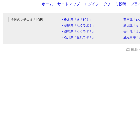
ホーム
サイトマップ
ログイン
クチコミ投稿
プラ
全国のクチコミナビ(R)
・栃木県「栃ナビ！」
・熊本県「ひ
・福島県「ふくラボ！」
・新潟県「な
・群馬県「ぐんラボ！」
・香川県「さ
・石川県「金沢ラボ！」
・鹿児島県「
(C) HitBit