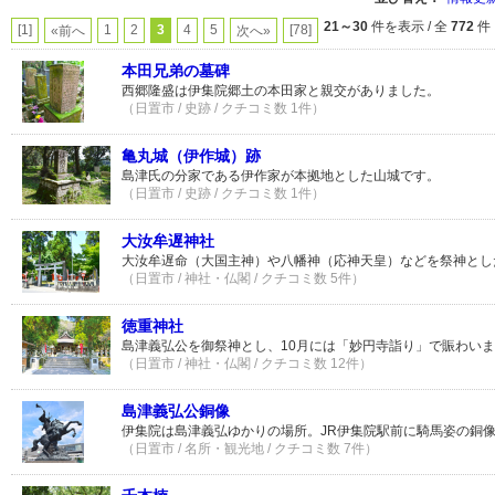
21～30
件を表示 / 全
772
件
[1]
1
2
3
4
5
[78]
«前へ
次へ»
本田兄弟の墓碑
西郷隆盛は伊集院郷土の本田家と親交がありました。
（日置市 / 史跡 / クチコミ数 1件）
亀丸城（伊作城）跡
島津氏の分家である伊作家が本拠地とした山城です。
（日置市 / 史跡 / クチコミ数 1件）
大汝牟遅神社
大汝牟遅命（大国主神）や八幡神（応神天皇）などを祭神とし
（日置市 / 神社・仏閣 / クチコミ数 5件）
徳重神社
島津義弘公を御祭神とし、10月には「妙円寺詣り」で賑わい
（日置市 / 神社・仏閣 / クチコミ数 12件）
島津義弘公銅像
伊集院は島津義弘ゆかりの場所。JR伊集院駅前に騎馬姿の銅
（日置市 / 名所・観光地 / クチコミ数 7件）