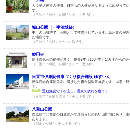
千本楠
大汝牟遅神社の神域。何本もの大楠が連なるように広がってい
す。
（日置市 / 神社・仏閣 / クチコミ数 5件）
城山公園（一宇治城跡）
中世の山城跡で、公園として整備されています。島津貴久が鹿
た場所です。
（日置市 / 史跡 / クチコミ数 8件）
妙円寺
島津義弘公の信仰が厚く、慶長9年（1604年）にみずからの
（日置市 / 神社・仏閣 / クチコミ数 4件）
日置市伊集院健康づくり複合施設 ゆすいん
伊集院総合運動公園に隣接した複合型温泉施設です。温泉・研
す。
運動施設で汗を流し、温泉で疲れを癒そう
（日置市 / 日帰り温泉 / クチコミ数 7件）
八重山公園
鹿児島市北西部の自然豊かで見晴らしの良い山間地にあり、市
あります。
（郡山 / 公園 / クチコミ数 4件）