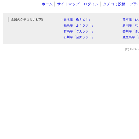
ホーム
サイトマップ
ログイン
クチコミ投稿
プラ
全国のクチコミナビ(R)
・栃木県「栃ナビ！」
・熊本県「ひ
・福島県「ふくラボ！」
・新潟県「な
・群馬県「ぐんラボ！」
・香川県「さ
・石川県「金沢ラボ！」
・鹿児島県「
(C) HitBit