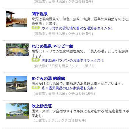
（霧島市 / 日帰り温泉 / クチコミ数 2件）
関平温泉
泉質は単純温泉で、無色・無味・無臭。霧島の大自然をのぞむ
販売所」も隣接。
ヴィラ付きの貸切湯で贅沢な湯浴みタイムを♪
（霧島市 / 日帰り温泉 / クチコミ数 5件）
ねじめ温泉 ネッピー館
泉質はナトリウム塩化物強塩泉で、「美人の湯」としても評判
ますよ。
美肌効果バツグンのお湯でリラックス！
（南大隅町 / 日帰り温泉 / クチコミ数 3件）
めぐみの湯 錦龍館
源泉かけ流し温泉で、開放感のある露天風呂がございます。
広々露天風呂のほか家族湯も充実！
（日置市 / 日帰り温泉 / クチコミ数 16件）
吹上砂丘荘
団体・スポーツ合宿やサイクル旅にも対応する 地域密着型ス
業あり。
（日置市 / ホテル / クチコミ数 6件）