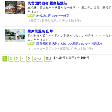
民営国民宿舎 霧島新燃荘
赤松林に囲まれた自然豊かな一軒宿で、乳白色の温泉、開放的
だけます。
赤松林に囲まれた一軒宿
（霧島市 / 日帰り温泉 / クチコミ数 3件）
薩摩黒温泉 山華
肌ざわりが柔らかく肌への刺激が少ないのが特徴で、小さなお
みいただけます。
温泉天国鹿児島でも珍しい黒湯でゆったり湯浴み
（ウォーターフロント / 家族湯 / クチコミ数 4件）
1～10
件を表示 / 全
109
件
1
2
3
4
5
[11]
次へ»