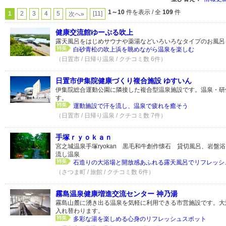
1～10
件を表示 / 全
109
件
1
2
3
4
5
[11]
次へ»
健康交流館ゆーぷる吹上
露天風呂をはじめサウナや薬湯などいろいろなタイプのお風呂
白砂青松の吹上浜を眺めながら温泉を楽しむ
（日置市 / 日帰り温泉 / クチコミ数 6件）
日置市伊集院健康づくり複合施設 ゆすいん
伊集院総合運動公園に隣接した複合型温泉施設です。温泉・研
す。
運動施設で汗を流し、温泉で疲れを癒そう
（日置市 / 日帰り温泉 / クチコミ数 7件）
手塚ｒｙｏｋａｎ
宮之城温泉手塚ryokan 黒毛和牛創作懐石 貸切風呂、岩盤
流し温泉
石造りの大浴場と開放感あふれる露天風呂でリフレッシ
（さつま町 / 旅館 / クチコミ数 6件）
霧島温泉健康増進交流センター 神乃湯
霧島山麓に湧き出る温泉を気軽に利用できる市営施設です。大
入れ替わります。
多彩な湯を楽しめる心身のリフレッシュスポット