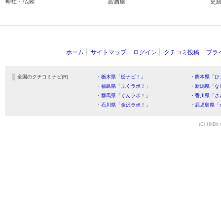
神社・仏閣
居酒屋
史
ホーム
サイトマップ
ログイン
クチコミ投稿
プラ
全国のクチコミナビ(R)
・栃木県「栃ナビ！」
・熊本県「ひ
・福島県「ふくラボ！」
・新潟県「な
・群馬県「ぐんラボ！」
・香川県「さ
・石川県「金沢ラボ！」
・鹿児島県「
(C) HitBit