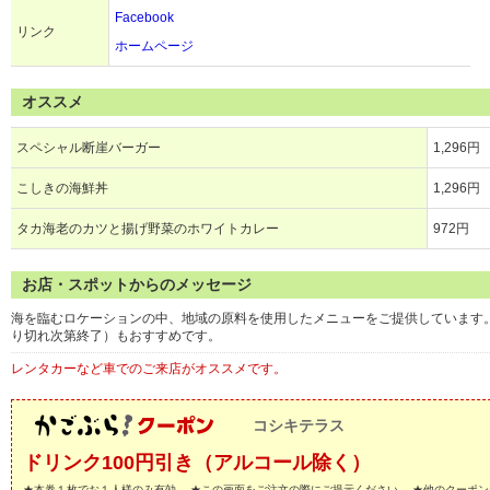
Facebook
リンク
ホームページ
オススメ
スペシャル断崖バーガー
1,296円
こしきの海鮮丼
1,296円
タカ海老のカツと揚げ野菜のホワイトカレー
972円
お店・スポットからのメッセージ
海を臨むロケーションの中、地域の原料を使用したメニューをご提供しています
り切れ次第終了）もおすすめです。
レンタカーなど車でのご来店がオススメです。
コシキテラス
ドリンク100円引き（アルコール除く）
★本券１枚でお１人様のみ有効。 ★この画面をご注文の際にご提示ください。 ★他のクーポン