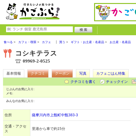
食べる
カフェ・喫茶
カフェ
買う
ギフト・お土産・名産品
お土産・名産品
コシキテラス
09969-2-0525
基本情報
クチコミ
クーポン
写真
カフェごはん特集
クチコミを書く
チェックイン
じぶんのお気に入り:
メモ:
みんなのお気に入り:
住所
薩摩川内市上甑町中甑383-3
交通・アクセ
里港から車で約15分
ス