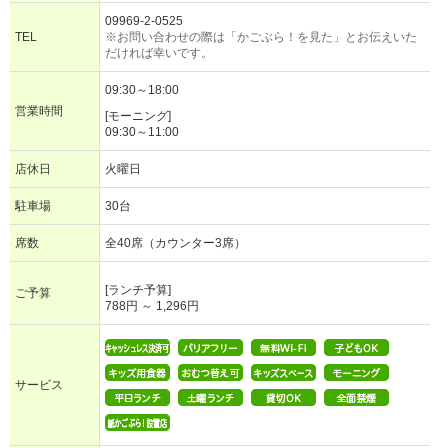
09969-2-0525
TEL
※お問い合わせの際は「かごぶら！を見た」とお伝えいた
だければ幸いです。
09:30～18:00
営業時間
[モーニング]
09:30～11:00
店休日
火曜日
駐車場
30台
席数
全40席（カウンター3席）
[ランチ予算]
ご予算
788円 ～ 1,296円
サービス