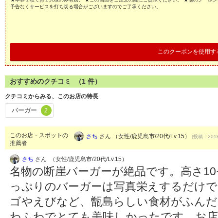
予告なくサービスを打ち切る場合がございますのでご了承ください。
このクーポンを使用す
おすすめのクチコミ （
1
件）
クチコミからみる、このお店の特長
バーガー
2
このお店・スポットの
さち
さん （女性/鹿児島市/20代/Lv.15）
(投稿：2018
推薦者
さち
さん （女性/鹿児島市/20代/Lv.15）
名物の断崖バーガーが絶品です。高さ1
っぷりのバーガーは写真栄えするだけで
ゴやえびなど、甑島らしい食材がふんだ
わふわでとても美味しかったです。お店