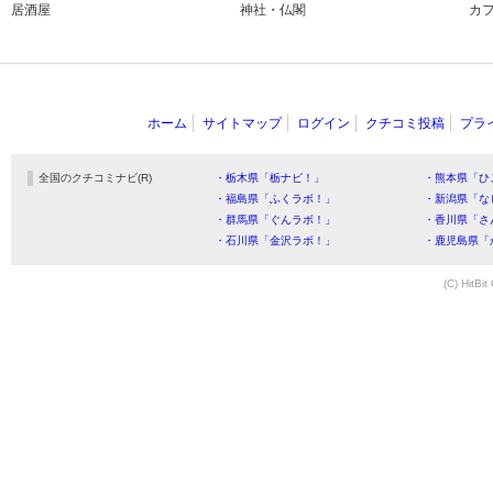
居酒屋
神社・仏閣
カ
ホーム
サイトマップ
ログイン
クチコミ投稿
プラ
全国のクチコミナビ(R)
・栃木県「栃ナビ！」
・熊本県「ひ
・福島県「ふくラボ！」
・新潟県「な
・群馬県「ぐんラボ！」
・香川県「さ
・石川県「金沢ラボ！」
・鹿児島県「
(C) HitBit