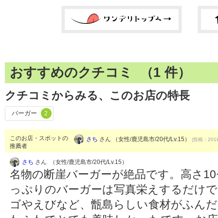
おすすめのクチコミ （
1
件）
クチコミからみる、このお店の特長
バーガー
2
このお店・スポットの
さち
さん （女性/鹿児島市/20代/Lv.15）
(投稿：2018
推薦者
さち
さん （女性/鹿児島市/20代/Lv.15）
名物の断崖バーガーが絶品です。高さ1
っぷりのバーガーは写真栄えするだけで
ゴやえびなど、甑島らしい食材がふんだ