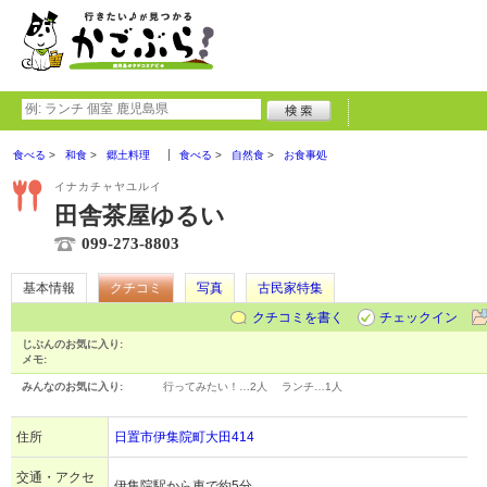
食べる
和食
郷土料理
食べる
自然食
お食事処
イナカチャヤユルイ
田舎茶屋ゆるい
099-273-8803
基本情報
クチコミ
写真
古民家特集
クチコミを書く
チェックイン
じぶんのお気に入り:
メモ:
みんなのお気に入り:
行ってみたい！…
2人
ランチ…
1人
住所
日置市伊集院町大田414
交通・アクセ
伊集院駅から車で約5分