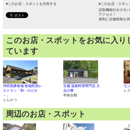
■
このお店・スポットを共有する
■
このお店・スポッ
読取機能付きのモバ
アクセス！
便利に店舗情報を持
このお店・スポットをお気に入り
ています
沖田黒豚牧場 牧場民宿レ
豆腐 湯葉料理専門店 大
七ツ
ストラン「和－のどか
豆の華
レ
－」
和食全般
とんかつ
周辺のお店・スポット