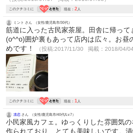
2
このクチコミに
現在：
人
ミント さん （女性/鹿児島市/30代）
筋道に入った古民家茶屋。田舎に帰って
(o^^o)囲炉裏もあって店内は広々。お
めです！
（投稿:2017/11/30 掲載：2018/04/0
1
このクチコミに
現在：
人
凛恋
さん （女性/鹿児島市/40代/Lv.7）
小民家風カフェ。ゆっくりした雰囲気の
作られており、とても美味しいです。漬