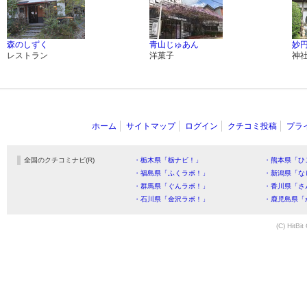
森のしずく
青山じゅあん
妙
レストラン
洋菓子
神
ホーム
サイトマップ
ログイン
クチコミ投稿
プラ
全国のクチコミナビ(R)
・栃木県「栃ナビ！」
・熊本県「ひ
・福島県「ふくラボ！」
・新潟県「な
・群馬県「ぐんラボ！」
・香川県「さ
・石川県「金沢ラボ！」
・鹿児島県「
(C) HitBit