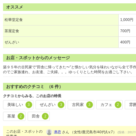
オススメ
松華堂定食
1,000円
茶屋定食
700円
ぜんざい
400円
お店・スポットからのメッセージ
築９５年の古民家で“田舎に帰ってきた〜”と懐かしい気分を味わいながら全て手
のでご家族連れ、お友達、ご夫婦。。。ゆっくりとした時間をお過ごし下さい。
おすすめのクチコミ （
6
件）
クチコミからみる、このお店の特長
美味しい
ぜんざい
古民家
カフェ
雰
3
3
3
2
茶屋
田舎
2
2
このお店・スポットの
凛恋
さん （女性/鹿児島市/40代/Lv.7）
(投稿：2017/