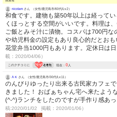
推薦者
nicotam
さん （女性/鹿児島市/60代/Lv.2）
和食です。建物も築50年以上は経ってい
くほっとする空間がいいです。料理は、
ご飯とみそ汁に漬物。コスパは700円
や幼児料金の設定もあり良心的だとおも
花堂弁当1000円もあります。定休日は
載：2020/04/06）
0
このクチコミに
現在：
人
A Ｋ
さん （女性/鹿児島市/30代/Lv.11）
のんびりゆったり出来る古民家カフェで
きました！ おばぁちゃん宅へ来たよう
(^-^)ランチをしたのですが手作り感
稿:2020/01/02 掲載：2020/01/06）