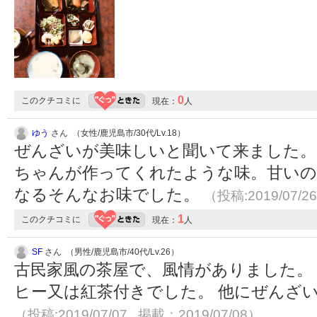
0
このクチコミに
現在：
人
ゆう
さん （女性/鹿児島市/30代/Lv.18）
ぜんざいが美味しいと聞いて来ました。
ちゃんが作ってくれたような味。甘いの
なるそんなお味でした。
（投稿:2019/07/2
1
このクチコミに
現在：
人
SF
さん （男性/鹿児島市/40代/Lv.26）
古民家風の茶屋で、風情がありました。 
ヒー又は紅茶付きでした。 他にぜんざ
（投稿:2019/07/07 掲載：2019/07/08）