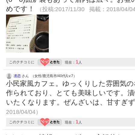
めです！
（投稿:2017/11/30 掲載：2018/04/0
1
このクチコミに
現在：
人
凛恋
さん （女性/鹿児島市/40代/Lv.7）
小民家風カフェ。ゆっくりした雰囲気の
作られており、とても美味しいです。漬
いたくなります。ぜんざいは、甘すぎ
2018/04/04）
1
このクチコミに
現在：
人