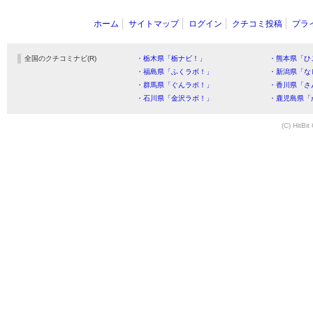
ホーム
サイトマップ
ログイン
クチコミ投稿
プラ
全国のクチコミナビ(R)
・栃木県「栃ナビ！」
・熊本県「ひ
・福島県「ふくラボ！」
・新潟県「な
・群馬県「ぐんラボ！」
・香川県「さ
・石川県「金沢ラボ！」
・鹿児島県「
(C) HitBit