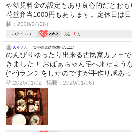
や幼児料金の設定もあり良心的だとおも
花堂弁当1000円もあります。定休日は
載：2020/04/06）
0
このクチコミに
現在：
人
A Ｋ
さん （女性/鹿児島市/30代/Lv.11）
のんびりゆったり出来る古民家カフェで
きました！ おばぁちゃん宅へ来たよう
(^-^)ランチをしたのですが手作り感
稿:2020/01/02 掲載：2020/01/06）