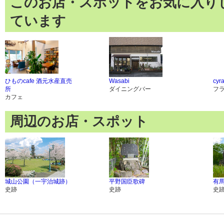
このお店・スポットをお気に入り
ています
ひものcafe 酒元水産直売
Wasabi
cyr
所
ダイニングバー
フ
カフェ
周辺のお店・スポット
城山公園（一宇治城跡）
平野国臣歌碑
有
史跡
史跡
史