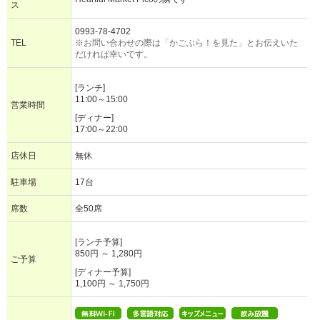
ス
0993-78-4702
TEL
※お問い合わせの際は「かごぶら！を見た」とお伝えいた
だければ幸いです。
[ランチ]
11:00～15:00
営業時間
[ディナー]
17:00～22:00
店休日
無休
駐車場
17台
席数
全50席
[ランチ予算]
850円 ～ 1,280円
ご予算
[ディナー予算]
1,100円 ～ 1,750円