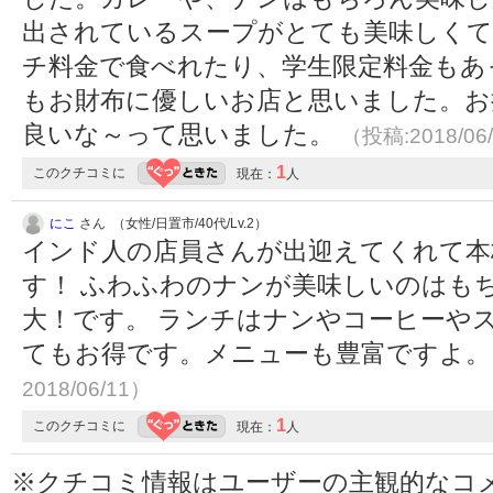
出されているスープがとても美味しくて
チ料金で食べれたり、学生限定料金もあ
もお財布に優しいお店と思いました。お
良いな～って思いました。
（投稿:2018/06
1
このクチコミに
現在：
人
にこ
さん （女性/日置市/40代/Lv.2）
インド人の店員さんが出迎えてくれて本
す！ ふわふわのナンが美味しいのはも
大！です。 ランチはナンやコーヒーや
てもお得です。メニューも豊富ですよ
2018/06/11）
1
このクチコミに
現在：
人
※クチコミ情報はユーザーの主観的なコ