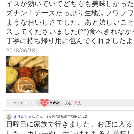
イスが効いていてどちらも美味しかった
ズナン！チーズたっぷり生地はフワフ
ようなおいしさでした。あと嬉しいこ
スしてくださいました(^^)食べきれな
丁寧に持ち帰り用に包んでくれました
2018/06/18）
2
このクチコミに
現在：
人
きりんちゃん
さん （女性/南九州市/50代/Lv.3）
日曜日に家族で行きました。お店に入る
した。カレーや、ナンはもちろん美味し