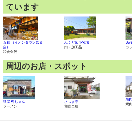
ています
五穀 （イオンタウン姶良
ふくどめ小牧場
Swe
店）
肉・加工品
カ
和食全般
周辺のお店・スポット
焼
麺屋 秀ちゃん
さつま亭
焼
ラーメン
和食全般