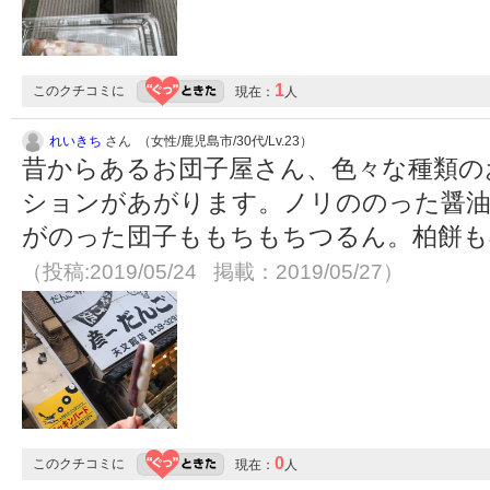
1
このクチコミに
現在：
人
れいきち
さん （女性/鹿児島市/30代/Lv.23）
昔からあるお団子屋さん、色々な種類の
ションがあがります。ノリののった醤油
がのった団子ももちもちつるん。柏餅も
（投稿:2019/05/24 掲載：2019/05/27）
0
このクチコミに
現在：
人