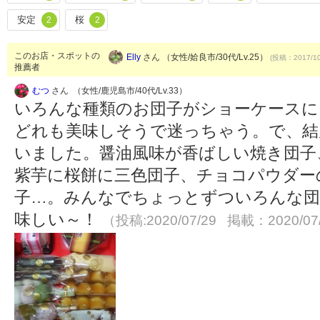
安定
桜
2
2
このお店・スポットの
Elly
さん （女性/姶良市/30代/Lv.25）
(投稿：2017/10
推薦者
むつ
さん （女性/鹿児島市/40代/Lv.33）
いろんな種類のお団子がショーケースに
どれも美味しそうで迷っちゃう。で、結
いました。醤油風味が香ばしい焼き団子
紫芋に桜餅に三色団子、チョコパウダー
子…。みんなでちょっとずついろんな団
味しい～！
（投稿:2020/07/29 掲載：2020/07