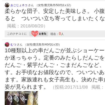
おごじょネコ
さん （女性/鹿児島市/50代/Lv.12）
柔らかな団子、安定した美味しさ。 小
ると ついつい立ち寄ってしまいたく
掲載：2018/08/20）
0
このクチコミに
現在：
人
むつ
さん （女性/鹿児島市/40代/Lv.33）
10種類以上の串だんごが並ぶショーケ
か迷っちゃう。定番のみたらしだんごを
だんご・紫芋だんご・ごまだんごなど、
す。お手頃なお値段なので、ついついあ
ます。家族連れも女子高生も、決めた串
姿が見られます。
（投稿:2017/11/08 掲載：2