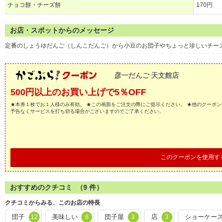
チョコ餅・チーズ餅
170円
お店・スポットからのメッセージ
定番のしょうゆだんご（しんこだんご）から小豆のお団子やちょっと珍しいチー
彦一だんご 天文館店
500円以上のお買い上げで5％OFF
★本券１枚でお１人様のみ有効。 ★この画面をご注文の際にご提示ください。 ★他のクーポン
予告なくサービスを打ち切る場合がございますのでご了承ください。
このクーポンを使用す
おすすめのクチコミ （
9
件）
クチコミからみる、このお店の特長
団子
美味しい
団子屋
店
ショーケー
12
6
3
3