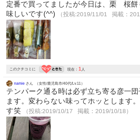
定番で買ってましたが今日は、栗 桜餅も
味しいです(^^)
（投稿:2019/11/01 掲載：2019
1
このクチコミに
現在：
人
namie
さん （女性/鹿児島市/40代/Lv.11）
テンパーク通る時は必ず立ち寄る彦一団
ます。変わらない味ってホッとします
す笑
（投稿:2019/10/17 掲載：2019/10/18）