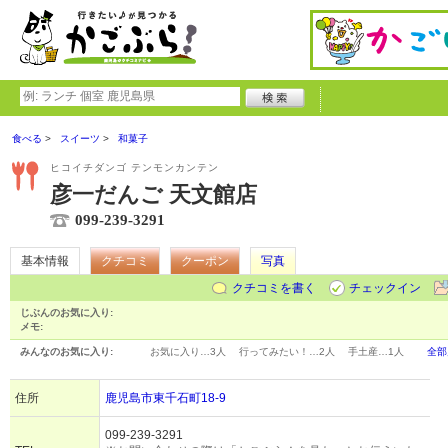
食べる
スイーツ
和菓子
ヒコイチダンゴ テンモンカンテン
彦一だんご 天文館店
099-239-3291
基本情報
クチコミ
クーポン
写真
クチコミを書く
チェックイン
じぶんのお気に入り:
メモ:
みんなのお気に入り:
お気に入り…
3人
行ってみたい！…
2人
手土産…
1人
全部
住所
鹿児島市東千石町18-9
099-239-3291