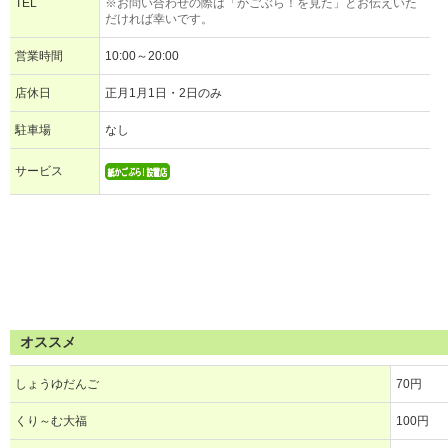
TEL
※お問い合わせの際は「かごぶら！を見た」とお伝えいた
だければ幸いです。
営業時間
10:00～20:00
店休日
正月1月1日・2日のみ
駐車場
なし
サービス
オススメ
しょうゆだんご
70円
くり～む大福
100円