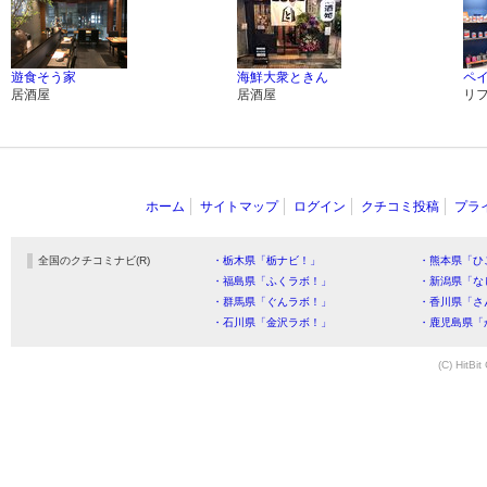
遊食そう家
海鮮大衆ときん
ペ
居酒屋
居酒屋
リ
ホーム
サイトマップ
ログイン
クチコミ投稿
プラ
全国のクチコミナビ(R)
・栃木県「栃ナビ！」
・熊本県「ひ
・福島県「ふくラボ！」
・新潟県「な
・群馬県「ぐんラボ！」
・香川県「さ
・石川県「金沢ラボ！」
・鹿児島県「
(C) HitBit