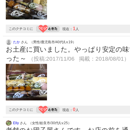
1
このクチコミに
現在：
人
たか
さん （男性/鹿児島市/40代/Lv.19）
お土産に買いました。やっぱり安定の味
った～
（投稿:2017/11/06 掲載：2018/08/01）
0
このクチコミに
現在：
人
Elly
さん （女性/姶良市/30代/Lv.25）