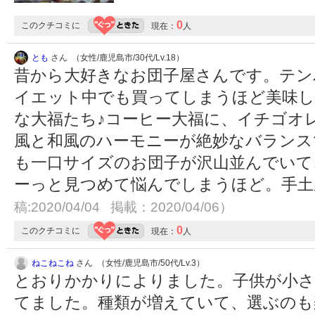
0
このクチコミに
現在：
人
とも
さん （女性/鹿児島市/30代/Lv.18）
昔から大好きなお団子屋さんです。テン
イエット中でも買ってしまうほど美味し
な大福たち♪コーヒー大福に、イチゴオ
風と和風のハーモニーが絶妙なバランス
も一口サイズのお団子が沢山並んでいて
ーっと見つめて悩んでしまうほど。手
稿:2020/04/04 掲載：2020/04/06）
0
このクチコミに
現在：
人
ねこねこね
さん （女性/鹿児島市/50代/Lv.3）
とおりかかりによりました。子供が小さ
てました。種類が増えていて、選ぶのも