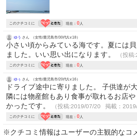
0
このクチコミに
現在：
人
ゆう
さん （女性/鹿児島市/30代/Lv.18）
小さい頃からみている海です。夏には貝
ました。いい思い出になります。
（投稿:2
0
このクチコミに
現在：
人
ゆぅ
さん （女性/鹿児島市/20代/Lv.16）
ドライブ途中に寄りました。 子供達が
隣には物産館もあり食事が取れるお店や
かったです。
（投稿:2019/07/20 掲載：2019/
0
このクチコミに
現在：
人
※クチコミ情報はユーザーの主観的なコ