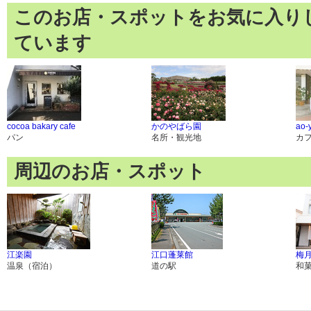
このお店・スポットをお気に入り
ています
cocoa bakary cafe
かのやばら園
ao-
パン
名所・観光地
カ
周辺のお店・スポット
江楽園
江口蓬莱館
梅
温泉（宿泊）
道の駅
和