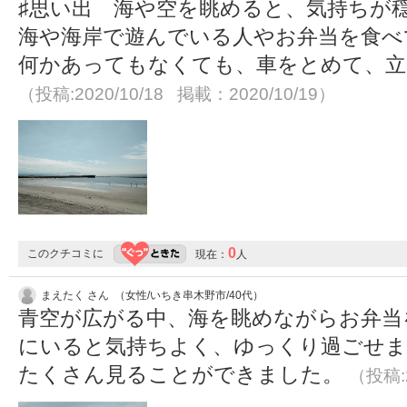
♯思い出 海や空を眺めると、気持ちが
海や海岸で遊んでいる人やお弁当を食べ
何かあってもなくても、車をとめて、立
（投稿:2020/10/18 掲載：2020/10/19）
0
このクチコミに
現在：
人
まえたく さん （女性/いちき串木野市/40代）
青空が広がる中、海を眺めながらお弁当
にいると気持ちよく、ゆっくり過ごせまし
たくさん見ることができました。
（投稿:2