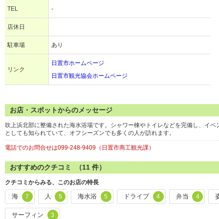
TEL
-
店休日
駐車場
あり
日置市ホームページ
リンク
日置市観光協会ホームページ
お店・スポットからのメッセージ
吹上浜北部に整備された海水浴場です。シャワー棟やトイレなどを完備し、イベ
としても知られていて、オフシーズンでも多くの人が訪れます。
電話でのお問合せは099-248-9409（日置市商工観光課）
おすすめのクチコミ （
11
件）
クチコミからみる、このお店の特長
海
人
海水浴
ドライブ
弁当
7
5
5
4
4
サーフィン
3