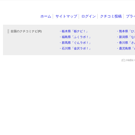
ホーム
サイトマップ
ログイン
クチコミ投稿
プラ
全国のクチコミナビ(R)
・栃木県「栃ナビ！」
・熊本県「ひ
・福島県「ふくラボ！」
・新潟県「な
・群馬県「ぐんラボ！」
・香川県「さ
・石川県「金沢ラボ！」
・鹿児島県「
(C) HitBit