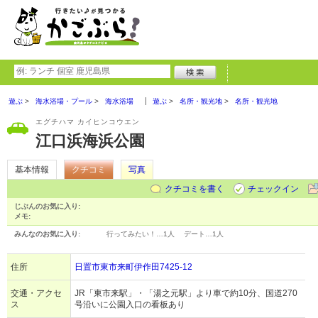
遊ぶ
海水浴場・プール
海水浴場
遊ぶ
名所・観光地
名所・観光地
エグチハマ カイヒンコウエン
江口浜海浜公園
基本情報
クチコミ
写真
クチコミを書く
チェックイン
じぶんのお気に入り:
メモ:
みんなのお気に入り:
行ってみたい！…
1人
デート…
1人
住所
日置市東市来町伊作田7425-12
交通・アクセ
JR「東市来駅」・「湯之元駅」より車で約10分、国道270
ス
号沿いに公園入口の看板あり