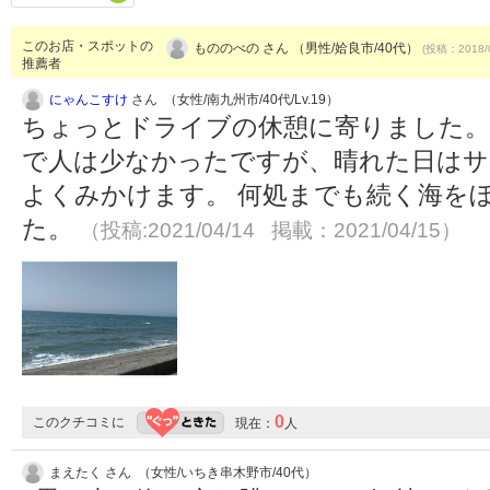
このお店・スポットの
もののべの さん （男性/姶良市/40代）
(投稿：2018/
推薦者
にゃんこすけ
さん （女性/南九州市/40代/Lv.19）
ちょっとドライブの休憩に寄りました。
で人は少なかったですが、晴れた日はサ
よくみかけます。 何処までも続く海を
た。
（投稿:2021/04/14 掲載：2021/04/15）
0
このクチコミに
現在：
人
まえたく さん （女性/いちき串木野市/40代）