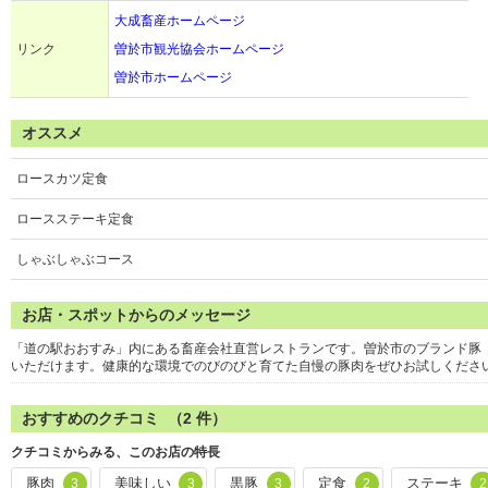
大成畜産ホームページ
リンク
曽於市観光協会ホームページ
曽於市ホームページ
オススメ
ロースカツ定食
ロースステーキ定食
しゃぶしゃぶコース
お店・スポットからのメッセージ
「道の駅おおすみ」内にある畜産会社直営レストランです。曽於市のブランド豚
いただけます。健康的な環境でのびのびと育てた自慢の豚肉をぜひお試しくださ
おすすめのクチコミ （
2
件）
クチコミからみる、このお店の特長
豚肉
美味しい
黒豚
定食
ステーキ
3
3
3
2
2