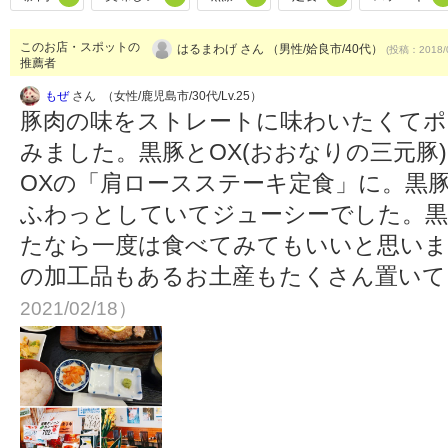
このお店・スポットの
はるまわげ さん （男性/姶良市/40代）
(投稿：2018/
推薦者
もぜ
さん （女性/鹿児島市/30代/Lv.25）
豚肉の味をストレートに味わいたくてポ
みました。黒豚とOX(おおなりの三元豚
OXの「肩ロースステーキ定食」に。黒
ふわっとしていてジューシーでした。黒
たなら一度は食べてみてもいいと思いま
の加工品もあるお土産もたくさん置い
2021/02/18）