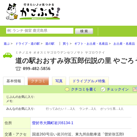
遊ぶ
ドライブ・道の駅
道の駅
買う
ギフト・お土産・名産品
お土産・名産品
ミチノエキ オオスミヤゴロウデンセツノサト ヤゴロウテイ
道の駅おおすみ弥五郎伝説の里 やごろ
099-482-5856
基本情報
クチコミ
写真
ドライブグルメ特集
クチコミを書く
チェックイン
じぶんのお気に入り:
メモ:
みんなのお気に入り:
行ってみたい！…
2人
ランチ…
2人
がっつり系…
1人
住所
曽於市大隅町岩川6134-1
交通・アクセ
国道260号沿い岩川付近、東九州自動車道「曽於弥五郎I