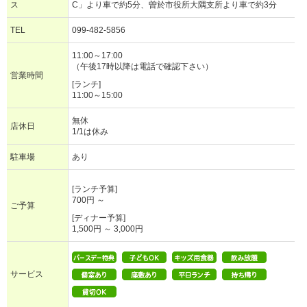
ス
C」より車で約5分、曽於市役所大隅支所より車で約3分
TEL
099-482-5856
11:00～17:00
（午後17時以降は電話で確認下さい）
営業時間
[ランチ]
11:00～15:00
無休
店休日
1/1は休み
駐車場
あり
[ランチ予算]
700円 ～
ご予算
[ディナー予算]
1,500円 ～ 3,000円
サービス