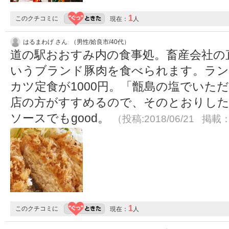
1
このクチコミに
現在：
人
はるまわげ さん （男性/姶良市/40代）
道の駅おおすみ内の食事処。畜産会社の
いうブランド豚肉を食べられます。ラン
カツ定食が1000円。「甑島の塩でいた
店の方がすすめるので、そのとおりした
ソースでもgood。
（投稿:2018/06/21 掲載：
1
このクチコミに
現在：
人