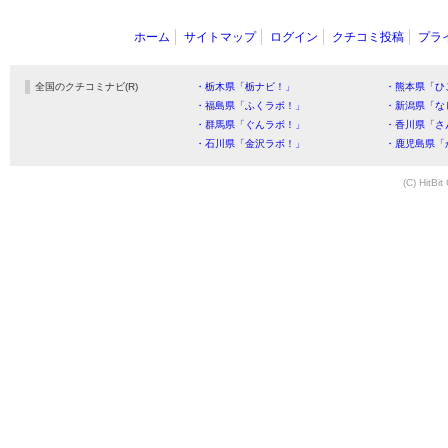
ホーム
サイトマップ
ログイン
クチコミ投稿
プラ
全国のクチコミナビ(R)
・栃木県「栃ナビ！」
・熊本県「ひ
・福島県「ふくラボ！」
・新潟県「な
・群馬県「ぐんラボ！」
・香川県「さ
・石川県「金沢ラボ！」
・鹿児島県「
(C) HitBit