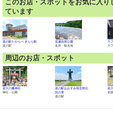
このお店・スポットをお気に入り
ています
カ
道の駅たからべ きらら館
花瀬自然公園
カ
道の駅
名所・観光地
周辺のお店・スポット
岩川八幡神社
道の駅おおすみ弥五郎伝
岩
神社・仏閣
説の里
史
道の駅