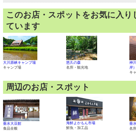
このお店・スポットをお気に入り
ています
大川原峡キャンプ場
悠久の森
神
キャンプ場
名所・観光地
岸
キ
周辺のお店・スポット
海鮮よかもん市場
垂水大豆館
垂
鮮魚・加工品
食品全般
名