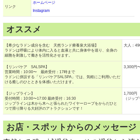
ホームページ
リンク
Instagram
オススメ
【希少なラドン成分を含む 天然ランド療養泉大浴場】
大人：49
ラドンは呼吸により体内に入ると血液と共に身体中を巡り、全身の
細胞を刺激して働きを活性化させます。
【リンパケア SALSPA】
3,300
営業時間：10:00〜 最終受付：17時まで
ラドンに併設する「リンパケアSALSPA」では、気軽にご利用いただ
ける癒しのひとときを体感いただけます。
【ジップライン】
1,700円
受付時間：10:00〜17:00 最終受付：16:30
（ジップ
ジップラインは木から木へと張られたワイヤーロープをからだひと
つで滑り降りる大好評のアトラクションです！
お店・スポットからのメッセージ