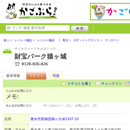
遊ぶ
レジャー施設
レジャー施設
美活
ボディメンテナンス
マッサージ
ザイホウパークサルガジョウ
財宝パーク猿ヶ城
0120-026-026
基本情報
クチコミ
写真
クチコミを書く
チェックイン
じぶんのお気に入り:
メモ:
みんなのお気に入り:
行ってみたい！…
1人
お気に入り…
1人
住所
垂水市新御堂鍋ヶ久保1337-10
交通・アクセ
垂水港より車で約10分、鹿児島溝辺空港よりお車で約100