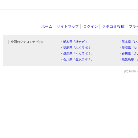
ホーム
サイトマップ
ログイン
クチコミ投稿
プラ
全国のクチコミナビ(R)
・栃木県「栃ナビ！」
・熊本県「ひ
・福島県「ふくラボ！」
・新潟県「な
・群馬県「ぐんラボ！」
・香川県「さ
・石川県「金沢ラボ！」
・鹿児島県「
(C) HitBit