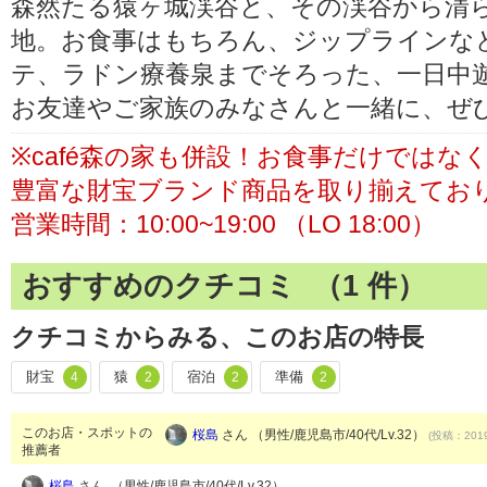
森然たる猿ヶ城渓谷と、その渓谷から清
地。お食事はもちろん、ジップラインな
テ、ラドン療養泉までそろった、一日中
お友達やご家族のみなさんと一緒に、ぜ
※café森の家も併設！お食事だけでは
豊富な財宝ブランド商品を取り揃えてお
営業時間：10:00~19:00 （LO 18:00）
おすすめのクチコミ （
1
件）
クチコミからみる、このお店の特長
財宝
猿
宿泊
準備
4
2
2
2
このお店・スポットの
桜島
さん （男性/鹿児島市/40代/Lv.32）
(投稿：2019
推薦者
桜島
さん （男性/鹿児島市/40代/Lv.32）