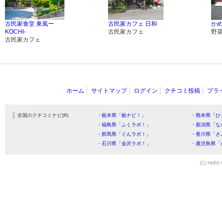
古民家食堂 東風ー
古民家カフェ 日和
か
KOCHI-
古民家カフェ
野
古民家カフェ
ホーム
サイトマップ
ログイン
クチコミ投稿
プラ
全国のクチコミナビ(R)
・栃木県「栃ナビ！」
・熊本県「ひ
・福島県「ふくラボ！」
・新潟県「な
・群馬県「ぐんラボ！」
・香川県「さ
・石川県「金沢ラボ！」
・鹿児島県「
(C) HitBit