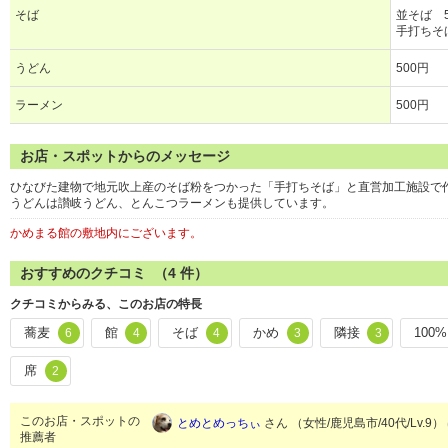
そば
並そば 5
手打ちそ
うどん
500円
ラーメン
500円
お店・スポットからのメッセージ
ひなびた建物で地元吹上産のそば粉をつかった「手打ちそば」と直営加工施設で
うどんは讃岐うどん、とんこつラーメンも提供しています。
かめまる館の敷地内にございます。
おすすめのクチコミ （
4
件）
クチコミからみる、このお店の特長
蕎麦
館
そば
かめ
隣接
100%
6
4
4
3
3
席
2
このお店・スポットの
とめとめっちぃ
さん （女性/鹿児島市/40代/Lv.9）
推薦者