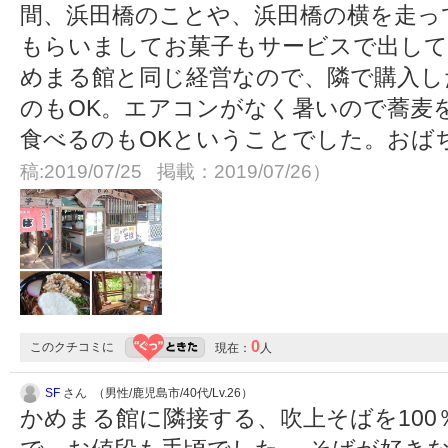
間、浜田橋のことや、浜田橋の横を走っ
もらいましてお菓子もサービスで出して
めまる館と同じ経営なので、隣で購入し
のもOK。エアコンがなく暑いので蕎麦
食べるのもOKということでした。おば
稿:2019/07/25 掲載：2019/07/26）
0
このクチコミに
現在：
人
SF
さん （男性/鹿児島市/40代/Lv.26）
かめまる館に隣接する、吹上そばを10