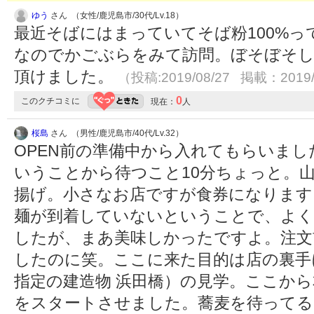
ゆう
さん （女性/鹿児島市/30代/Lv.18）
最近そばにはまっていてそば粉100%
なのでかごぶらをみて訪問。ぼそぼそ
頂けました。
（投稿:2019/08/27 掲載：2019/
0
このクチコミに
現在：
人
桜島
さん （男性/鹿児島市/40代/Lv.32）
OPEN前の準備中から入れてもらいま
いうことから待つこと10分ちょっと。
揚げ。小さなお店ですが食券になります
麺が到着していないということで、よく
したが、まあ美味しかったですよ。注文
したのに笑。ここに来た目的は店の裏手
指定の建造物 浜田橋）の見学。ここか
をスタートさせました。蕎麦を待ってる