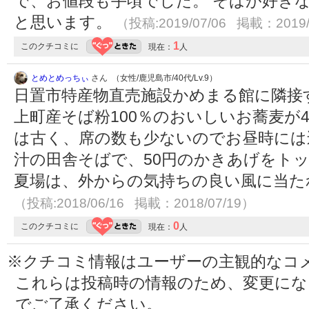
で、お値段も手頃でした。 そばが好き
と思います。
（投稿:2019/07/06 掲載：2019/
1
このクチコミに
現在：
人
とめとめっちぃ
さん （女性/鹿児島市/40代/Lv.9）
日置市特産物直売施設かめまる館に隣接
上町産そば粉100％のおいしいお蕎麦が4
は古く、席の数も少ないのでお昼時には
汁の田舎そばで、50円のかきあげをト
夏場は、外からの気持ちの良い風に当た
（投稿:2018/06/16 掲載：2018/07/19）
0
このクチコミに
現在：
人
※クチコミ情報はユーザーの主観的なコ
これらは投稿時の情報のため、変更に
でご了承ください。