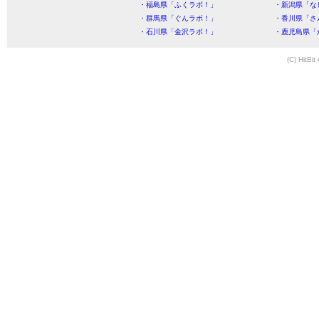
・福島県「ふくラボ！」
・新潟県「な
・群馬県「ぐんラボ！」
・香川県「さ
・石川県「金沢ラボ！」
・鹿児島県「
(C) HitBit