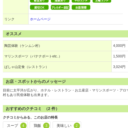
リンク
ホームページ
オススメ
陶芸体験（ケンムン村）
4,000円
マリンスポーツ（バナナボートetc..）
1,500円
ばしゃ山定食（レストラン）
3,024円
お店・スポットからのメッセージ
目前に太平洋が広がり、ホテル・レストラン・お土産店・マリンスポーツ・アロ
村もあり民俗体験も出来ます。
おすすめのクチコミ （
2
件）
クチコミからみる、このお店の特長
スープ
鶏飯
美味しい
4
3
2