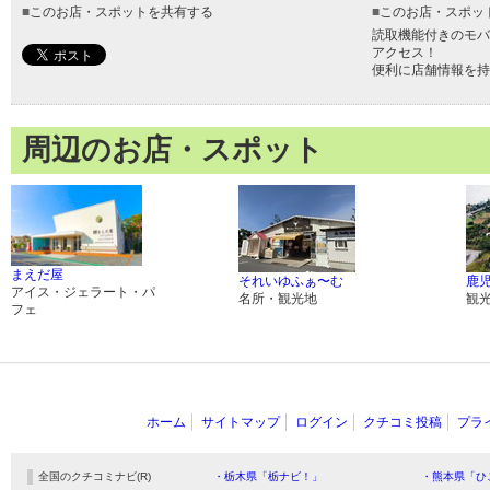
■
このお店・スポットを共有する
■
このお店・スポッ
読取機能付きのモバ
アクセス！
便利に店舗情報を持
周辺のお店・スポット
まえだ屋
それいゆふぁ〜む
鹿
アイス・ジェラート・パ
名所・観光地
観
フェ
ホーム
サイトマップ
ログイン
クチコミ投稿
プラ
全国のクチコミナビ(R)
・栃木県「栃ナビ！」
・熊本県「ひ