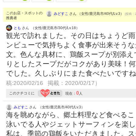
このお店・スポットの
みどすこ
さん （女性/鹿児島市/40代/Lv.3）
(投稿：2
推薦者
とも
さん （女性/鹿児島市/30代/Lv.18）
観光で訪れました。その日はちょうど雨
ンビューで気持ちよく食事が出来そうな
文。色んな具材に、鶏飯スープが別添え
りとしたスープだがコクがあり美味！何
でした。久しぶりにまた食べたいです
稿:2020/02/16 掲載：2020/02/17）
0
このクチコミに
現在：
人
みどすこ
さん （女性/鹿児島市/40代/Lv.3）
海を眺めながら、郷土料理など食べるこ
泳いでる人やジェットサーフィンを楽
私は、季節の鶏飯をいただきました。ス