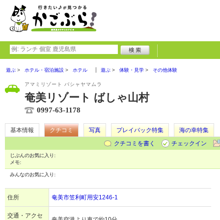
遊ぶ
ホテル・宿泊施設
ホテル
遊ぶ
体験・見学
その他体験
アマミリゾート バシャヤマムラ
奄美リゾート ばしゃ山村
0997-63-1178
基本情報
クチコミ
写真
プレイバック特集
海の幸特集
クチコミを書く
チェックイン
じぶんのお気に入り:
メモ:
みんなのお気に入り:
住所
奄美市笠利町用安1246-1
交通・アクセ
奄美空港より車で約10分