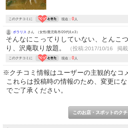
0
このクチコミに
現在：
人
ポラリス
さん （女性/鹿児島市/20代/Lv.3）
そんなにこってりしていない、とんこつ
り、沢庵取り放題。
（投稿:2017/10/16 掲載
0
このクチコミに
現在：
人
※クチコミ情報はユーザーの主観的なコ
これらは投稿時の情報のため、変更に
でご了承ください。
このお店・スポットのクチ