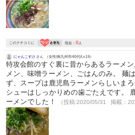
0
このクチコミに
現在：
人
にゃんこすけ
さん （女性/南九州市/40代/Lv.19）
特攻会館のすぐ裏に昔からあるラーメン
メン、味噌ラーメン、ごはんのみ。 麺
ず、スープは鹿児島ラーメンらしいまろ
シューはしっかりめの歯ごたえです。 
ーメンでした！
（投稿:2020/05/31 掲載：202