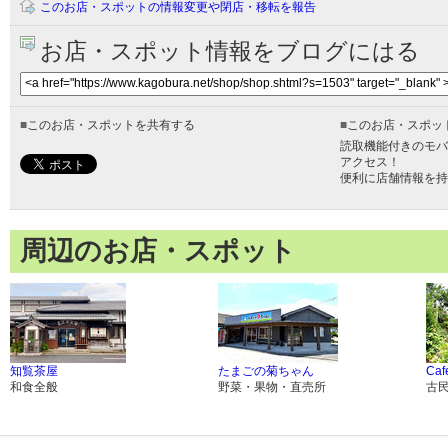
このお店・スポットの情報変更や閉店・移転を報告
お店・スポット情報をブログにはる
■
このお店・スポットを共有する
■
このお店・スポッ
読取機能付きのモバ
アクセス！
便利に店舗情報を持
周辺のお店・スポット
知覧茶屋
たまごの菊ちゃん
Caf
和食全般
野菜・果物・直売所
古