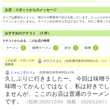
お店・スポットからのメッセージ
スープは豚骨をメインに、鶏ガラや野菜等で出汁を取っています。たっぷりのネ
ーメンしかございません。ラーメンがお好きな方はどなたでも、ぜひご来店くだ
おすすめのクチコミ （
3
件）
クチコミからみる、このお店の特長
ラーメン
味噌ラーメン
好き
味噌
3
3
2
2
このお店・スポットの
ポラリス
さん （女性/鹿児島市/20代/Lv.3）
(投稿：2
推薦者
にゃんこすけ
さん （女性/南九州市/40代/Lv.19）
久しぶりに行きましたー。 今回は味噌
味噌ってかんじではなく、私は好きでし
ませんが、ここのお店は普通のラーメン
です。
（投稿:2020/12/04 掲載：2020/12/07）