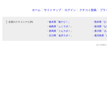
ホーム
サイトマップ
ログイン
クチコミ投稿
プラ
全国のクチコミナビ(R)
・栃木県「栃ナビ！」
・熊本県「ひ
・福島県「ふくラボ！」
・新潟県「な
・群馬県「ぐんラボ！」
・香川県「さ
・石川県「金沢ラボ！」
・鹿児島県「
(C) HitBit