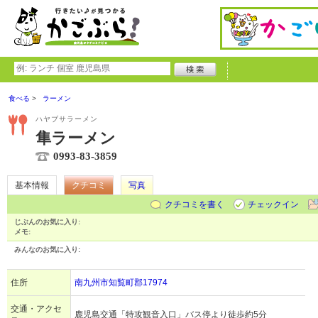
食べる
ラーメン
ハヤブサラーメン
隼ラーメン
0993-83-3859
基本情報
クチコミ
写真
クチコミを書く
チェックイン
じぶんのお気に入り:
メモ:
みんなのお気に入り:
住所
南九州市知覧町郡17974
交通・アクセ
鹿児島交通「特攻観音入口」バス停より徒歩約5分