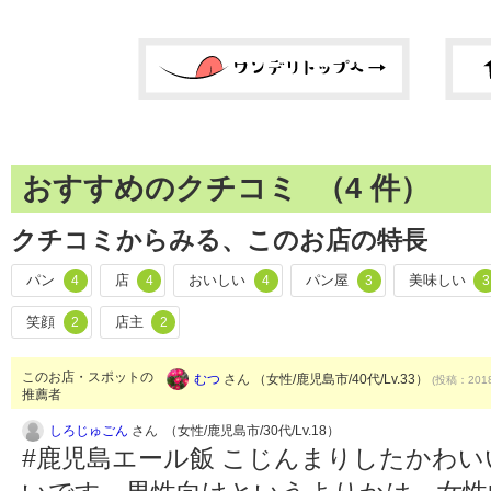
おすすめのクチコミ （
4
件）
クチコミからみる、このお店の特長
パン
店
おいしい
パン屋
美味しい
4
4
4
3
3
笑顔
店主
2
2
このお店・スポットの
むつ
さん （女性/鹿児島市/40代/Lv.33）
(投稿：2018
推薦者
しろじゅごん
さん （女性/鹿児島市/30代/Lv.18）
#鹿児島エール飯 こじんまりしたかわ