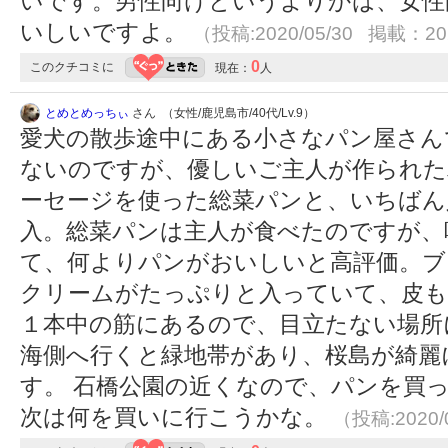
いです。男性向けというよりかは、女性
いしいですよ。
（投稿:2020/05/30 掲載：202
0
このクチコミに
現在：
人
とめとめっちぃ
さん （女性/鹿児島市/40代/Lv.9）
愛犬の散歩途中にある小さなパン屋さん
ないのですが、優しいご主人が作られた
ーセージを使った総菜パンと、いちばん
入。総菜パンは主人が食べたのですが、
て、何よりパンがおいしいと高評価。ブ
クリームがたっぷりと入っていて、皮も
１本中の筋にあるので、目立たない場所
海側へ行くと緑地帯があり、桜島が綺麗
す。 石橋公園の近くなので、パンを買
次は何を買いに行こうかな。
（投稿:2020/