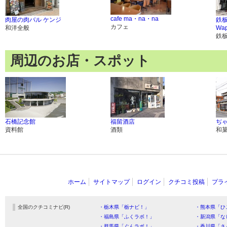
cafe ma・na・na
肉屋の肉バル ケンジ
鉄板焼
カフェ
和洋全般
Wap
鉄
周辺のお店・スポット
石橋記念館
福留酒店
ぢゃ
資料館
酒類
和
ホーム
サイトマップ
ログイン
クチコミ投稿
プラ
全国のクチコミナビ(R)
・栃木県「栃ナビ！」
・熊本県「ひ
・福島県「ふくラボ！」
・新潟県「な
・群馬県「ぐんラボ！」
・香川県「さ