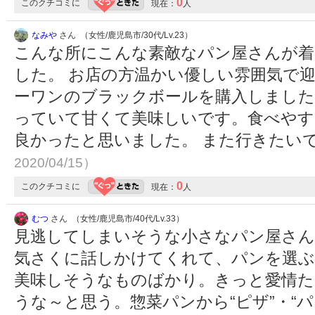
0
このクチコミに
現在：
人
なみや
さん （女性/鹿児島市/30代/Lv.23）
こんな所にこんな素敵なパン屋さんが
した。 お店の方温かい優しい雰囲気で迎
ーワンのブラックボールを購入しました
っていて甘くて美味しいです。食べや
良かったと思いました。 また行きたい
2020/04/15）
0
このクチコミに
現在：
人
むつ
さん （女性/鹿児島市/40代/Lv.33）
見逃してしまいそうな小さなパン屋さん
気さくに話しかけてくれて、パンを選ぶ
美味しそうなものばかり。きっと愛情
うな～と思う。惣菜パンから“ピザ”・“パ