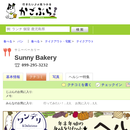
食べる
パン
食べる
テイクアウト・宅配
テイクアウト
サニーベーカリー
Sunny Bakery
099-295-3232
基本情報
クチコミ
写真
ヘルシー特集
クチコミを書く
チェックイン
じぶんのお気に入り:
メモ:
みんなのお気に入り:
行ってみたい！…
2人
お気に入り…
1人