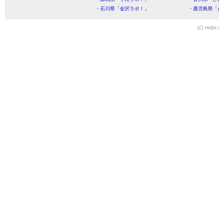
・石川県「金沢ラボ！」
・鹿児島県「
(C) HitBit