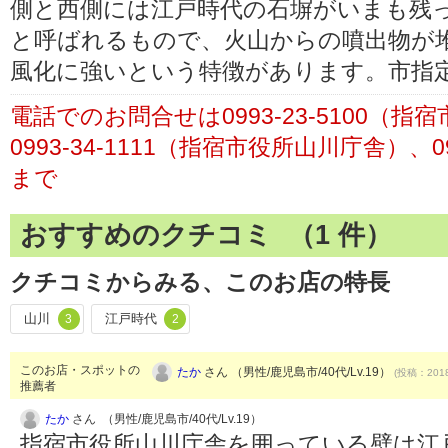
側と西側には江戸時代の石塀がいまも残
と呼ばれるもので、火山からの噴出物が
風化に強いという特徴があります。市指
電話でのお問合せは0993-23-5100（
0993-34-1111（指宿市役所山川庁舎）、0
まで
おすすめのクチコミ （
1
件）
クチコミからみる、このお店の特長
山川
江戸時代
3
2
このお店・スポットの
たか
さん （男性/鹿児島市/40代/Lv.19）
(投稿：2018
推薦者
たか
さん （男性/鹿児島市/40代/Lv.19）
指宿市役所山川庁舎を囲っている壁は江