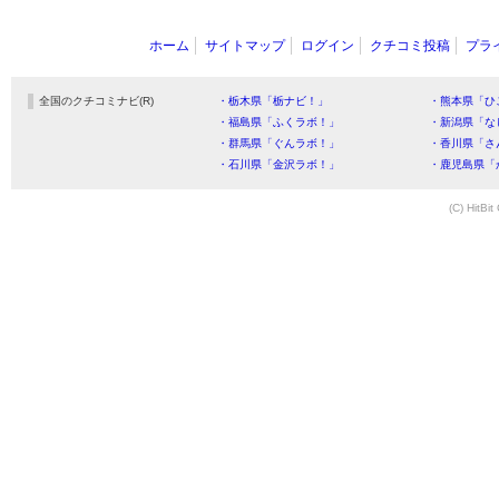
ホーム
サイトマップ
ログイン
クチコミ投稿
プラ
全国のクチコミナビ(R)
・栃木県「栃ナビ！」
・熊本県「ひ
・福島県「ふくラボ！」
・新潟県「な
・群馬県「ぐんラボ！」
・香川県「さ
・石川県「金沢ラボ！」
・鹿児島県「
(C) HitBit