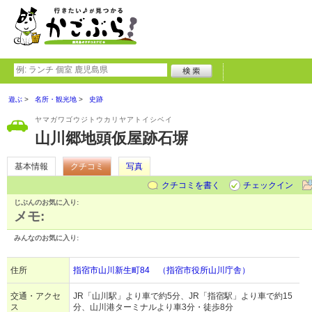
遊ぶ
名所・観光地
史跡
ヤマガワゴウジトウカリヤアトイシベイ
山川郷地頭仮屋跡石塀
基本情報
クチコミ
写真
クチコミを書く
チェックイン
じぶんのお気に入り:
メモ:
みんなのお気に入り:
住所
指宿市山川新生町84 （指宿市役所山川庁舎）
交通・アクセ
JR「山川駅」より車で約5分、JR「指宿駅」より車で約15
ス
分、山川港ターミナルより車3分・徒歩8分