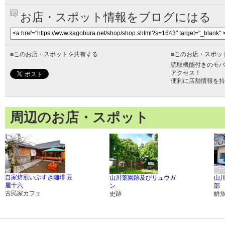
お店・スポット情報をブログにはる
■
このお店・スポットを共有する
■
このお店・スポッ
読取機能付きのモバ
アクセス！
便利に店舗情報を持
周辺のお店・スポット
自家焙煎いぶすき珈琲 豆
山川薬園跡及びリュウガ
山
屋十六
ン
部
古民家カフェ
史跡
鮮