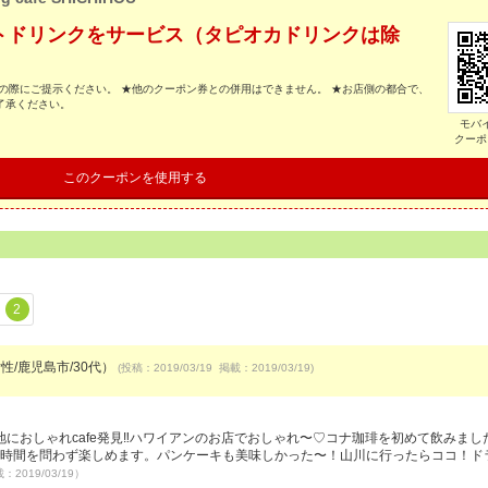
トドリンクをサービス（タピオカドリンクは除
の際にご提示ください。 ★他のクーポン券との併用はできません。 ★お店側の都合で、
了承ください。
モバ
クーポ
このクーポンを使用する
2
性/鹿児島市/30代）
(投稿：2019/03/19 掲載：2019/03/19)
におしゃれcafe発見‼️ハワイアンのお店でおしゃれ〜♡コナ珈琲を初めて飲みまし
で時間を問わず楽しめます。パンケーキも美味しかった〜！山川に行ったらココ！ド
：2019/03/19）