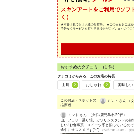
スキンアートをご利用でソフ
く）
★本券１枚でお１人様のみ有効。 ★この画面をご注文
予告なくサービスを打ち切る場合がございますのでご
おすすめのクチコミ （
1
件）
クチコミからみる、このお店の特長
山川
おしゃれ
美味しい
2
2
このお店・スポットの
ミント さん （女
推薦者
ミント さん （女性/鹿児島市/30代）
山川フェリー乗り場、ガソリンスタンドの跡地
しい‼️お食事系・スイーツ系と揃っているの
途中にオススメです(^.^)
（投稿:2019/03/19 掲載