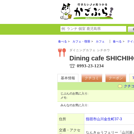
食べる
カフェ・喫茶
カフェ
食べる
テイ
ダイニングカフェ シチホウ
Dining cafe SHICHI
0993-23-1234
基本情報
クチコミ
クーポン
クチ
じぶんのお気に入り:
メモ:
みんなのお気に入り:
住所
指宿市山川金生町37-3
交通・アクセ
なんきゅうフェリー「山川港