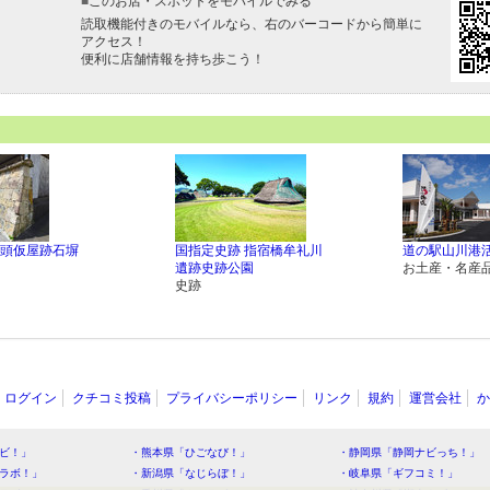
■
このお店・スポットをモバイルでみる
読取機能付きのモバイルなら、右のバーコードから簡単に
アクセス！
便利に店舗情報を持ち歩こう！
頭仮屋跡石塀
国指定史跡 指宿橋牟礼川
道の駅山川港
遺跡史跡公園
お土産・名産
史跡
ログイン
クチコミ投稿
プライバシーポリシー
リンク
規約
運営会社
か
ビ！」
・熊本県「ひごなび！」
・静岡県「静岡ナビっち！」
ラボ！」
・新潟県「なじらぼ！」
・岐阜県「ギフコミ！」