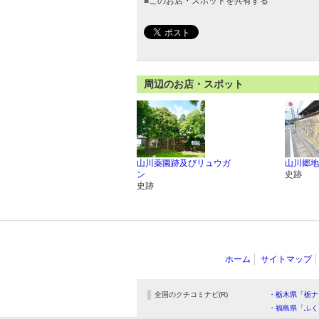
■
このお店・スポットを共有する
周辺のお店・スポット
山川薬園跡及びリュウガ
山川郷地
ン
史跡
史跡
ホーム
サイトマップ
全国のクチコミナビ(R)
・栃木県「栃ナ
・福島県「ふく