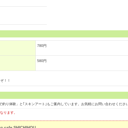
780円
580円
！
うぞ！！
で釣り体験」と｢スキンアート｣もご案内しています。お気軽にお問い合わせくださ
となります。
ng cafe SHICHIHOU