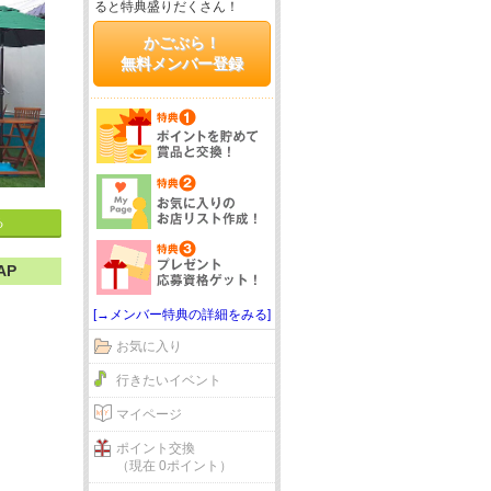
ると特典盛りだくさん！
かごぶら！
無料メンバー登録
る
AP
[→メンバー特典の詳細をみる]
お気に入り
行きたいイベント
マイページ
ポイント交換
（現在 0ポイント）