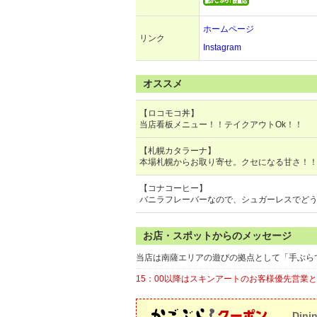
ホームページ
リンク
Instagram
オススメ
【ロコモコ丼】
当店看板メニュー！！テイクアウトOk！！
【札幌カタラーナ】
本場札幌からお取り寄せ。クセになる甘さ！
【コナコーヒー】
バニラフレーバーなので、シュガーレスでど
お店・スポットからのメッセージ
当店は南薩エリアの遊びの拠点として「手ぶら
15：00以降はスキンアートのお客様優先営業
Dini