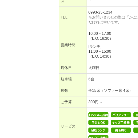
ス
0993-23-1234
TEL
※お問い合わせの際は「かご
だければ幸いです。
10:00～17:00
（L.O. 16:30）
営業時間
[ランチ]
11:00～15:00
（L.O. 14:30）
店休日
火曜日
駐車場
6台
席数
全15席（ソファー席 4席）
ご予算
300円 ～
サービス