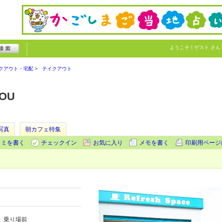
ようこそ！
ゲスト
さん
クアウト・宅配
テイクアウト
HOU
写真
朝カフェ特集
コミを書く
チェックイン
お気に入り
メモを書く
印刷用ページ
」乗り場前