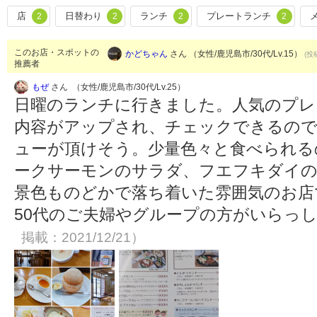
店
日替わり
ランチ
プレートランチ
2
2
2
2
このお店・スポットの
かどちゃん
さん （女性/鹿児島市/30代/Lv.15）
(投
推薦者
もぜ
さん （女性/鹿児島市/30代/Lv.25）
日曜のランチに行きました。人気のプレ
内容がアップされ、チェックできるので
ューが頂けそう。少量色々と食べられる
ークサーモンのサラダ、フエフキダイ
景色ものどかで落ち着いた雰囲気のお店
50代のご夫婦やグループの方がいらっ
掲載：2021/12/21）