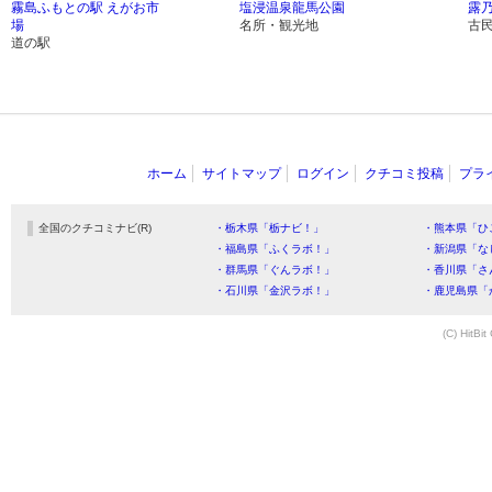
霧島ふもとの駅 えがお市
塩浸温泉龍馬公園
露乃
場
名所・観光地
古
道の駅
ホーム
サイトマップ
ログイン
クチコミ投稿
プラ
全国のクチコミナビ(R)
・栃木県「栃ナビ！」
・熊本県「ひ
・福島県「ふくラボ！」
・新潟県「な
・群馬県「ぐんラボ！」
・香川県「さ
・石川県「金沢ラボ！」
・鹿児島県「
(C) HitBit