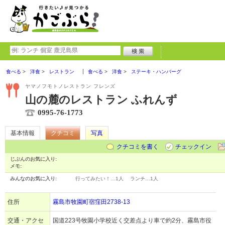
食べる
洋食
レストラン
食べる
洋食
ステーキ・ハンバーグ
ヤマノフモトノレストラン フレンズ
山の麓のレストラン ふれんず
0995-76-1773
基本情報
クチコミ
写真
クチコミを書く
チェックイン
じぶんのお気に入り:
メモ:
みんなのお気に入り:
行ってみたい！…
1人
ランチ…
1人
住所
霧島市牧園町宿窪田2738-13
交通・アクセ
国道223号牧園小学校近く交差点より車で約2分、霧島市役