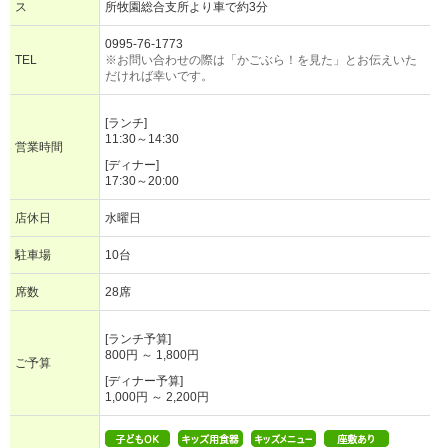
ス
所牧園総合支所より車で約3分
0995-76-1773
TEL
※お問い合わせの際は「かごぶら！を見た」とお伝えいた
だければ幸いです。
[ランチ]
11:30～14:30
営業時間
[ディナー]
17:30～20:00
店休日
水曜日
駐車場
10台
席数
28席
[ランチ予算]
800円 ～ 1,800円
ご予算
[ディナー予算]
1,000円 ～ 2,200円