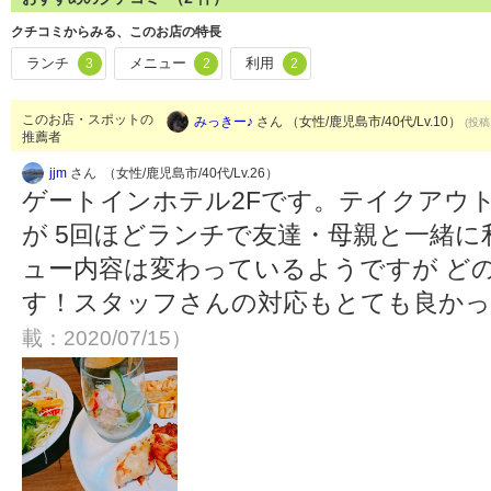
クチコミからみる、このお店の特長
ランチ
メニュー
利用
3
2
2
このお店・スポットの
みっきー♪
さん （女性/鹿児島市/40代/Lv.10）
(投稿
推薦者
jjm
さん （女性/鹿児島市/40代/Lv.26）
ゲートインホテル2Fです。テイクアウ
が 5回ほどランチで友達・母親と一緒に
ュー内容は変わっているようですが ど
す！スタッフさんの対応もとても良か
載：2020/07/15）