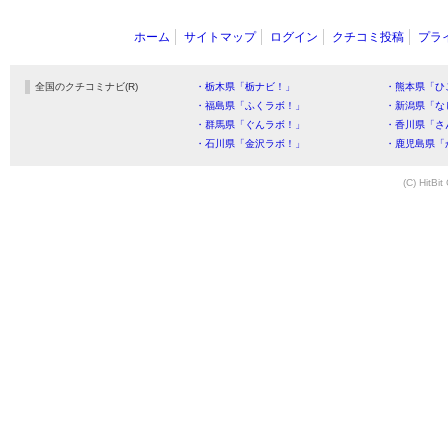
ホーム
サイトマップ
ログイン
クチコミ投稿
プラ
全国のクチコミナビ(R)
・栃木県「栃ナビ！」
・熊本県「ひ
・福島県「ふくラボ！」
・新潟県「な
・群馬県「ぐんラボ！」
・香川県「さ
・石川県「金沢ラボ！」
・鹿児島県「
(C) HitBit