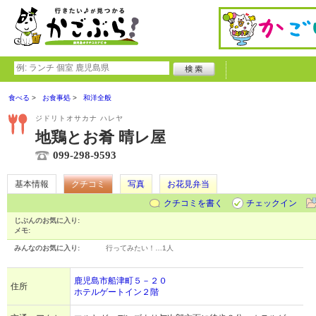
食べる
お食事処
和洋全般
ジドリトオサカナ ハレヤ
地鶏とお肴 晴レ屋
099-298-9593
基本情報
クチコミ
写真
お花見弁当
クチコミを書く
チェックイン
じぶんのお気に入り:
メモ:
みんなのお気に入り:
行ってみたい！…
1人
鹿児島市船津町５－２０
住所
ホテルゲートイン２階