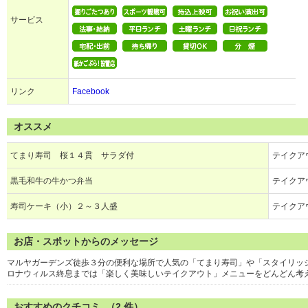
サービス
リンク
Facebook
オススメ
てまり寿司 桜１４貫 サラダ付
テイクアウ
黒毛和牛の牛かつ弁当
テイクアウ
寿司ケーキ（小）２～３人盛
テイクアウ
お店・スポットからのメッセージ
マルヤガーデンズ徒歩３分の便利な場所で人気の「てまり寿司」や「スタイリッ
ロナウィルス終息までは「楽しく美味しいテイクアウト」メニューをどんどん考
おすすめのクチコミ （
2
件）