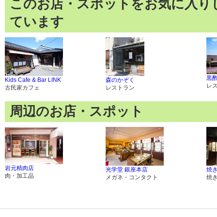
このお店・スポットをお気に入り
ています
黒酢
Kids Cafe & Bar LINK
森のかぞく
レ
古民家カフェ
レストラン
周辺のお店・スポット
岩元精肉店
光学堂 銀座本店
焼き
肉・加工品
メガネ・コンタクト
焼