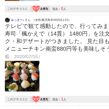
0
このクチコミに
現在：
人
みっきー♪
さん （女性/鹿児島市/40代/Lv.10）
テレビで観て感動したので、行ってみま
寿司「楓かえで（14貫） 1480円」を
ク・和デザートがつきました。 見た目も
メニューチキン南蛮880円等も美味し
載：2020/07/15）
1
このクチコミに
現在：
人