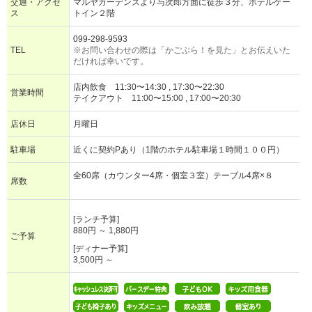
交通・アクセ
マルヤガーデンズより与次郎方面に徒歩３分、ホテルゲー
ス
トイン２階
099-298-9593
TEL
※お問い合わせの際は「かごぶら！を見た」とお伝えいた
だければ幸いです。
店内飲食 11:30〜14:30 , 17:30〜22:30
営業時間
テイクアウト 11:00〜15:00 , 17:00〜20:30
店休日
月曜日
駐車場
近くに契約Pあり（1階のホテル駐車場１時間１００円）
全60席（カウンター4席・個室３室）テーブル4席×８
席数
[ランチ予算]
880円 ～ 1,880円
ご予算
[ディナー予算]
3,500円 ～