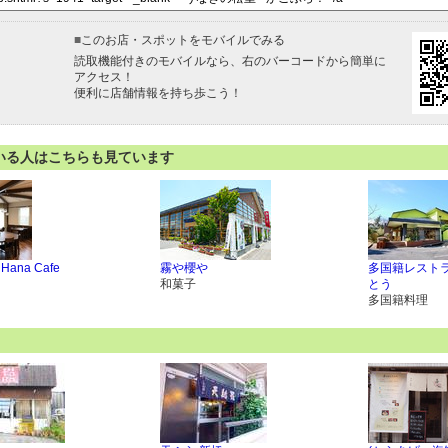
■
このお店・スポットをモバイルでみる
読取機能付きのモバイルなら、右のバーコードから簡単に
アクセス！
便利に店舗情報を持ち歩こう！
いる人はこちらも見ています
 Hana Cafe
霧や櫻や
多国籍レスト
和菓子
とう
多国籍料理