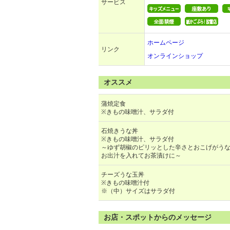
サービス
ホームページ
リンク
オンラインショップ
オススメ
蒲焼定食
※きもの味噌汁、サラダ付
石焼きうな丼
※きもの味噌汁、サラダ付
～ゆず胡椒のピリッとした辛さとおこげがう
お出汁を入れてお茶漬けに～
チーズうな玉丼
※きもの味噌汁付
※（中）サイズはサラダ付
お店・スポットからのメッセージ