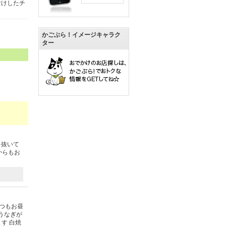
付けしたチ
かごぶら！イメージキャラク
ター
を抜いて
からもお
つもお昼
うなぎが
す 白焼