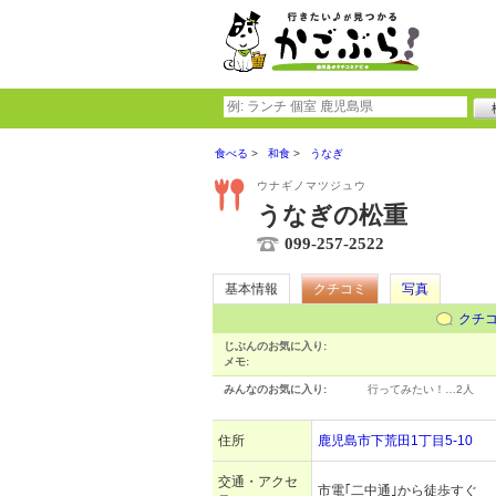
食べる
和食
うなぎ
ウナギノマツジュウ
うなぎの松重
099-257-2522
基本情報
クチコミ
写真
クチ
じぶんのお気に入り:
メモ:
みんなのお気に入り:
行ってみたい！…
2人
住所
鹿児島市下荒田1丁目5-10
交通・アクセ
市電｢二中通｣から徒歩すぐ