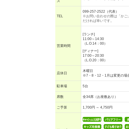
ス
099-257-2522（代表）
TEL
※お問い合わせの際は「かご
だければ幸いです。
[ランチ]
11:00～14:30
（L.O.14：00）
営業時間
[ディナー]
17:00～20:30
（L.O.20：00）
木曜日
店休日
※7・8・12・1月は変更の
駐車場
5台
席数
全34席（お座敷あり）
ご予算
1,700円 ～ 4,750円