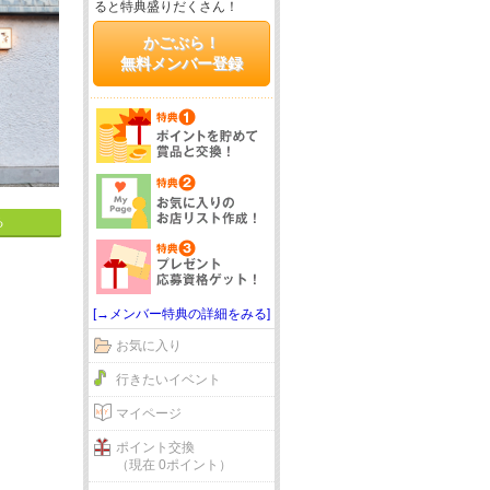
ると特典盛りだくさん！
かごぶら！
無料メンバー登録
る
[→メンバー特典の詳細をみる]
お気に入り
行きたいイベント
マイページ
ポイント交換
（現在 0ポイント）