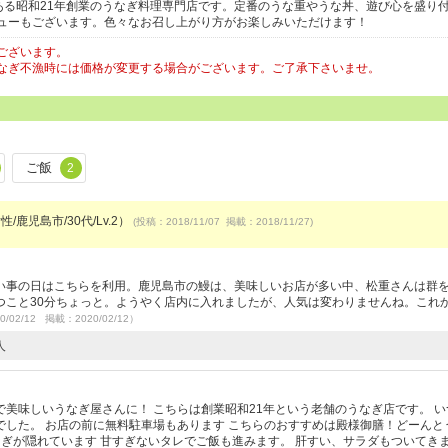
ある昭和21年創業のうなぎ料理専門店です。定番のうな重やうな丼、遊び心を盛り
ューもございます。色々なお召し上がり方がお楽しみいただけます！
ございます。
なぎ不漁時には価格が変更する場合がございます。ご了承下さいませ。
ご飯
2
性/鹿児島市/30代/Lv.2）
(投稿：2018/11/07 掲載：2018/11/27)
い事の日はこちらを利用。鹿児島市の鰻は、美味しいお店が多い中、松重さんは群
つこと30分ちょっと。ようやく店内に入れましたが、人気は変わりませんね。これ
0/02/12 掲載：2020/02/12）
人
）
美味しいうなぎ屋さんに！ こちらは創業昭和21年という老舗のうなぎ店です。 い
した。 お店の前に無料駐車場もあります こちらのおすすめは殿様御膳！どーんと
ぎが隠れています 甘すぎないタレでご飯も進みます。 肝すい、サラダもついてきま