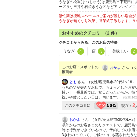
うなぎの松重(まつじゅう)は鹿児島市下荒田に
ーズうな玉丼や石焼きうな丼などアレンジメニ
繁忙期は授乳スペースのご案内が難しい場合が
うなぎが無くなり次第、営業終了致します。う
おすすめのクチコミ （
2
件）
クチコミからみる、このお店の特長
うなぎ
店
美味しい
4
3
2
このお店・スポットの
おかよ
さん （女
推薦者
とも
さん （女性/鹿児島市/30代/Lv.18）
うちの父が好きなお店で、ちょっとしたお祝
旨い！一番最近では、祝日だったからか、待
祝いや贅沢したい日は、伺います。
（投稿:202
2
このクチコミに
現在：
おかよ
さん （女性/鹿児島市/30代/Lv.2
県外からのお客さまのリクエストで、鹿児島で
時は行列ができているので、予約しての来店で
3きれのっていて、ご飯の中にも蒸されたうな