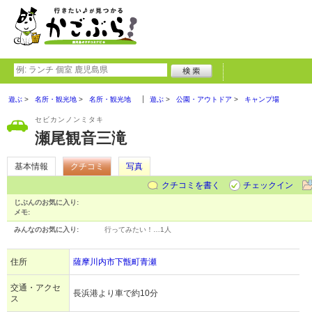
遊ぶ
名所・観光地
名所・観光地
遊ぶ
公園・アウトドア
キャンプ場
セビカンノンミタキ
瀬尾観音三滝
基本情報
クチコミ
写真
クチコミを書く
チェックイン
じぶんのお気に入り:
メモ:
みんなのお気に入り:
行ってみたい！…
1人
住所
薩摩川内市下甑町青瀬
交通・アクセ
長浜港より車で約10分
ス