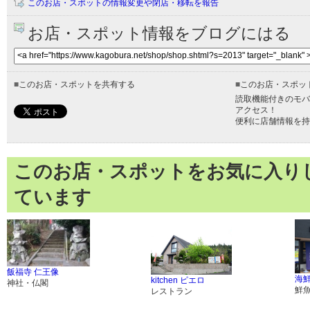
このお店・スポットの情報変更や閉店・移転を報告
お店・スポット情報をブログにはる
■
このお店・スポットを共有する
■
このお店・スポッ
読取機能付きのモバ
アクセス！
便利に店舗情報を持
このお店・スポットをお気に入り
ています
飯福寺 仁王像
海
kitchen ピエロ
神社・仏閣
鮮
レストラン