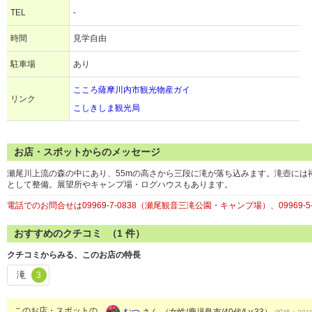
TEL
-
時間
見学自由
駐車場
あり
こころ薩摩川内市観光物産ガイ
リンク
こしきしま観光局
お店・スポットからのメッセージ
瀬尾川上流の森の中にあり、55mの高さから三段に滝が落ち込みます。滝壺には
として整備。展望所やキャンプ場・ログハウスもあります。
電話でのお問合せは09969-7-0838（瀬尾観音三滝公園・キャンプ場）、09969-
おすすめのクチコミ （
1
件）
クチコミからみる、このお店の特長
滝
3
このお店・スポットの
むつ
さん （女性/鹿児島市/40代/Lv.33）