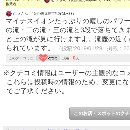
(投稿：2019
推薦者
むつ
さん （女性/鹿児島市/40代/Lv.33）
マイナスイオンたっぷりの癒しのパワー
の滝・二の滝・三の滝と3段で落ちてき
と上の滝が見に行けますよ。滝壺の近く
られています。
（投稿:2019/01/28 掲載：201
0
このクチコミに
現在：
人
※クチコミ情報はユーザーの主観的なコ
これらは投稿時の情報のため、変更に
でご了承ください。
このお店・スポットのクチ