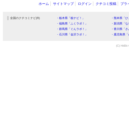
ホーム
サイトマップ
ログイン
クチコミ投稿
プラ
全国のクチコミナビ(R)
・栃木県「栃ナビ！」
・熊本県「ひ
・福島県「ふくラボ！」
・新潟県「な
・群馬県「ぐんラボ！」
・香川県「さ
・石川県「金沢ラボ！」
・鹿児島県「
(C) HitBit