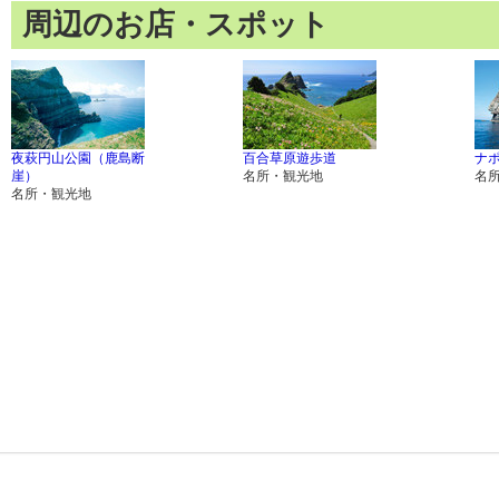
周辺のお店・スポット
夜萩円山公園（鹿島断
百合草原遊歩道
ナ
崖）
名所・観光地
名
名所・観光地