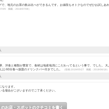
14）
グで、地元のお茶の飲み比べができるんです。お値段もオトクなのでぜひお試しあ
07/05 掲載：2019/07/08）
人
華、洋食と種類が豊富で、食材は地産地消にこだわってるという事で、でした。 大
3歳以上) 60分食べ放題のドリンクバー付きでした。
（投稿:2019/05/27 掲載：2019/06/18）
人
になります。
いる場合がございますのでご了承ください。
このお店・スポットのクチコミを書く