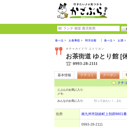
食べる
お食事処
和洋全般
食べる
お酒
オチャカイドウ ユトリカン
お茶街道 ゆとり館 [休
0993-28-2111
基本情報
クチコミ
クーポン
クチ
じぶんのお気に入り:
メモ:
みんなのお気に入り:
行ってみたい！…
2人
住所
南九州市頴娃町上別府8601番
0993-28-2111