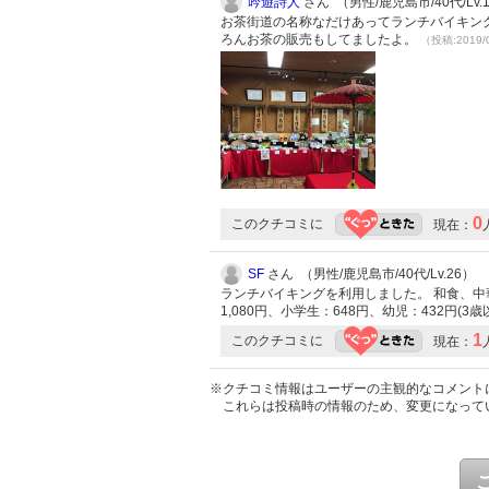
吟遊詩人
さん （男性/鹿児島市/40代/Lv.
お茶街道の名称なだけあってランチバイキン
ろんお茶の販売もしてましたよ。
（投稿:2019/
0
このクチコミに
現在：
SF
さん （男性/鹿児島市/40代/Lv.26）
ランチバイキングを利用しました。 和食、中
1,080円、小学生：648円、幼児：432円(
1
このクチコミに
現在：
※クチコミ情報はユーザーの主観的なコメント
これらは投稿時の情報のため、変更になって