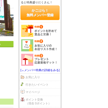
ると特典盛りだくさん！
かごぶら！
無料メンバー登録
る
[→メンバー特典の詳細をみる]
お気に入り
行きたいイベント
マイページ
ポイント交換
（現在 0ポイント）