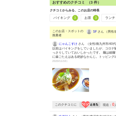
おすすめのクチコミ （
3
件）
クチコミからみる、このお店の特長
バイキング
お茶
ランチ
3
3
このお店・スポットの
SF
さん （男性/鹿
推薦者
にゃんこすけ
さん （女性/南九州市/40代/
以前はバイキングをしていましたが、コロナ
っさりしていておいしかったです。 麺は細
に歯ごたえはある絶妙なかんじ。トッピング
2020/11/10）
0
このクチコミに
現在：