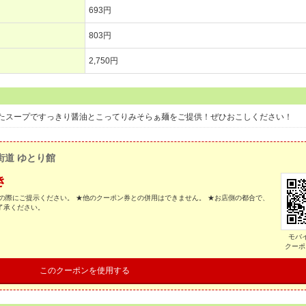
693円
803円
2,750円
たスープですっきり醤油とこってりみそらぁ麺をご提供！ぜひおこしください！
街道 ゆとり館
き
の際にご提示ください。 ★他のクーポン券との併用はできません。 ★お店側の都合で、
了承ください。
モバ
クーポ
このクーポンを使用する