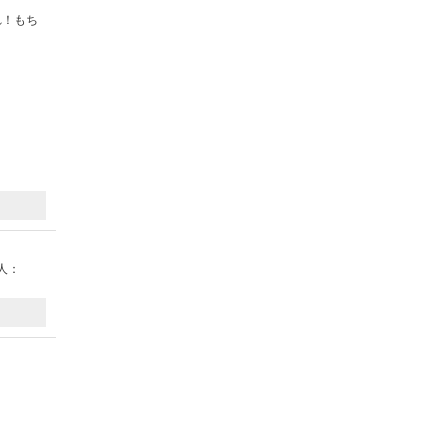
れ！もち
人：