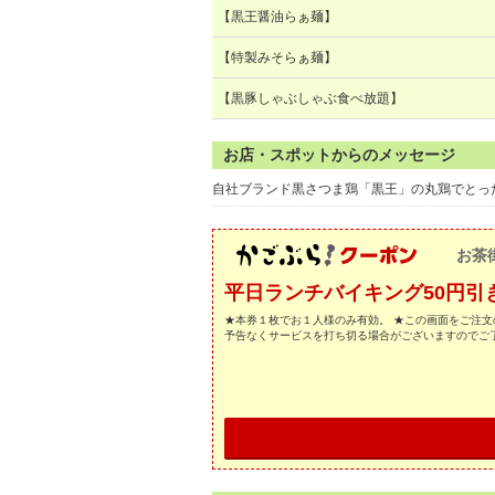
【黒王醤油らぁ麺】
【特製みそらぁ麺】
【黒豚しゃぶしゃぶ食べ放題】
お店・スポットからのメッセージ
自社ブランド黒さつま鶏「黒王」の丸鶏でとっ
お茶
平日ランチバイキング50円引
★本券１枚でお１人様のみ有効。 ★この画面をご注文
予告なくサービスを打ち切る場合がございますのでご