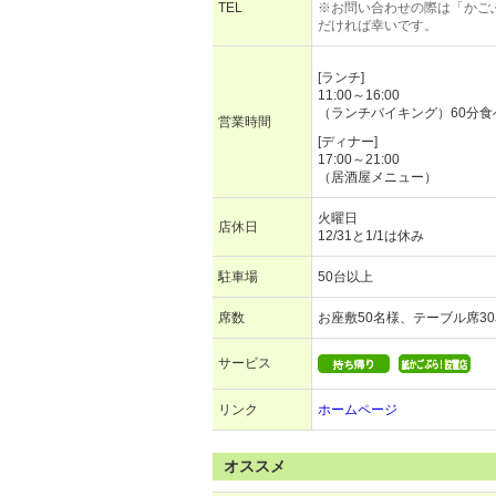
TEL
※お問い合わせの際は「かご
だければ幸いです。
[ランチ]
11:00～16:00
（ランチバイキング）60分
営業時間
[ディナー]
17:00～21:00
（居酒屋メニュー）
火曜日
店休日
12/31と1/1は休み
駐車場
50台以上
席数
お座敷50名様、テーブル席3
サービス
リンク
ホームページ
オススメ