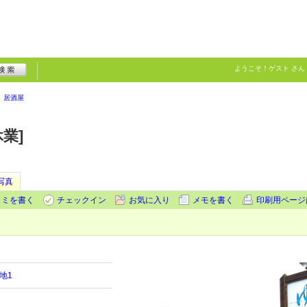
ようこそ！
ゲスト
さん
居酒屋
業]
写真
コミを書く
チェックイン
お気に入り
メモを書く
印刷用ページ
地1