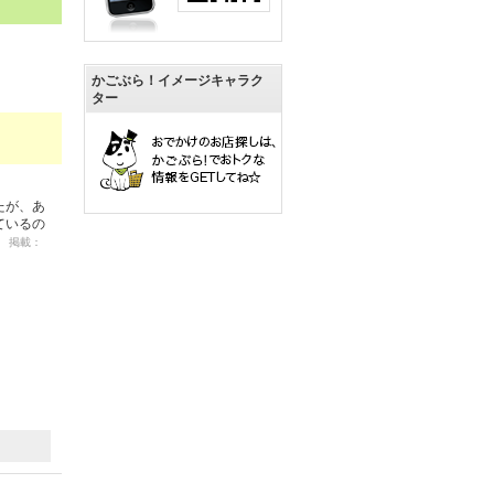
かごぶら！イメージキャラク
ター
たが、あ
ているの
09 掲載：