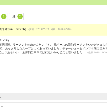
麺
2
2
児島市/40代/Lv.26）
(投稿：2019/05/27 掲載：2019/06/18)
Lv.19）
騒動以降、ラーメンを始めたみたいです。 鶏ベースの醤油ラーメンをいただきまし
麺で、あっさりしたスープとよくあっていました。チャーシューもメンマも味は染み
の三つ葉もいい！ 全体的に中華そばに近いかんじだと思いました。
（投稿:2020/11/
人