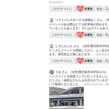
2019/09/05）
1
このクチコミに
現在：
ソフトバンクホークス頑張れ！
さん （男性
イベントがある際はとても駐車場が混みます
ていることもあります） 中にはカフェもあ
0
このクチコミに
現在：
しろじゅごん
さん （女性/鹿児島市/30代/
たくさんイベントを開催しており、よく足を
ます。授乳室は２階にあります。
（投稿:2019/
0
このクチコミに
現在：
うる
さん （女性/鹿児島市/40代/Lv.21）
ハンドメイド＆雑貨フェアに行ってきました
だくさん！福岡などからも出店されているそ
いて勉強になりました。
（投稿:2019/07/03 掲