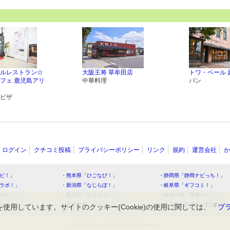
ルレストラン☆
大阪王将 草牟田店
トワ・ベール 
フェ 鹿児島アリ
中華料理
パン
ピザ
ログイン
クチコミ投稿
プライバシーポリシー
リンク
規約
運営会社
か
ビ！」
・熊本県「ひごなび！」
・静岡県「静岡ナビっち！」
ラボ！」
・新潟県「なじらぼ！」
・岐阜県「ギフコミ！」
ラボ！」
・香川県「さんラボ！」
・神奈川県「湘南ナビ！」
ラボ！」
・鹿児島県「かごぶら！」
・埼玉県北部地域「彩北なび
を使用しています。サイトのクッキー(Cookie)の使用に関しては、「
プ
(C) HitBit Co.,Ltd. All Rights Reserved.