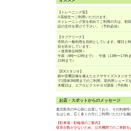
オススメ
【トレーニング室】
※高校生〜ご利用いただけます。
※トレーニング室を初めてご利用の方は、初
証の交付を受けて下さい。（予約必須）
【サブアリーナ】
市民の一般利用を目的としています。曜日と
目を区分しています。
＜使用単位時間＞
午前（9時〜12時まで）、午後（13時〜17時
21時まで）
【EXスタジオ】
鏡や音響設備を備えたエクササイズスタジオ
で1団体3時間までのご利用。室内用シューズ
木曜日は、エアロビクスやヨガ講座（予約制
お店・スポットからのメッセージ
鹿児島市の中心部に位置しており、その利便性
をはじめ、広く多くの方にご利用いただける施
【駐車場・駐輪場のご案内】
収容台数が少ないため、公共機関でのご来館を