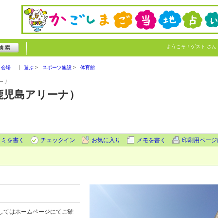
ようこそ！
ゲスト
さん
ト会場
遊ぶ
スポーツ施設
体育館
ーナ
鹿児島アリーナ）
コミを書く
チェックイン
お気に入り
メモを書く
印刷用ページ
してはホームページにてご確