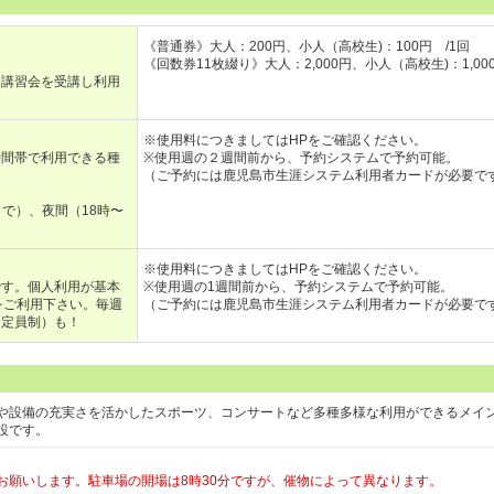
《普通券》大人：200円、小人（高校生)：100円 /1回
《回数券11枚綴り》大人：2,000円、小人（高校生)：1,00
回講習会を受講し利用
※使用料につきましてはHPをご確認ください。
時間帯で利用できる種
※使用週の２週間前から、予約システムで予約可能。
（ご予約には鹿児島市生涯システム利用者カードが必要で
まで）、夜間（18時〜
※使用料につきましてはHPをご確認ください。
です。個人利用が基本
※使用週の1週間前から、予約システムで予約可能。
をご利用下さい。毎週
（ご予約には鹿児島市生涯システム利用者カードが必要で
・定員制）も！
や設備の充実さを活かしたスポーツ、コンサートなど多種多様な利用ができるメイ
設です。
お願いします。駐車場の開場は8時30分ですが、催物によって異なります。