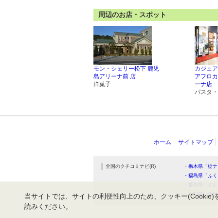
周辺のお店・スポット
モン・シェリー松下 鹿児
カジュア
島アリーナ前 店
アフロカ
洋菓子
ーナ店
パスタ・
ホーム
サイトマップ
全国のクチコミナビ(R)
・栃木県「栃ナ
・福島県「ふく
・群馬県「ぐん
・石川県「金沢
当サイトでは、サイトの利便性向上のため、クッキー(Cookie)
読みください。