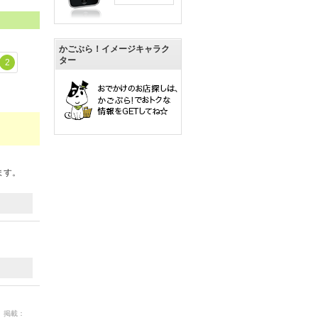
かごぶら！イメージキャラク
ター
2
ます。
4 掲載：