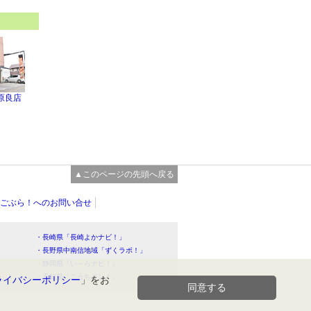
原良店
▲このページの先頭へ戻る
ごぶら！へのお問い合せ
・長崎県「長崎よかナビ！」
・長野県中南信地域「ずくラボ！」
・静岡県「い～らナビ！」
！」
・高知県「こうちドン！」
ライバシーポリシー
」をお
同意する