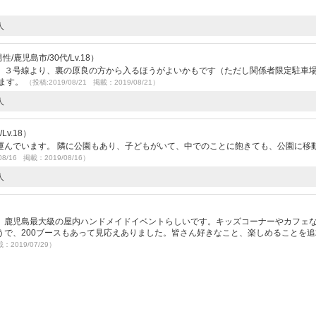
人
/鹿児島市/30代/Lv.18）
。３号線より、裏の原良の方から入るほうがよいかもです（ただし関係者限定駐車
ります。
（投稿:2019/08/21 掲載：2019/08/21）
人
Lv.18）
運んでいます。 隣に公園もあり、子どもがいて、中でのことに飽きても、公園に移
08/16 掲載：2019/08/16）
人
。鹿児島最大級の屋内ハンドメイドイベントらしいです。キッズコーナーやカフェ
うで、200ブースもあって見応えありました。皆さん好きなこと、楽しめることを追
載：2019/07/29）