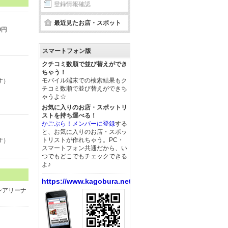
登録情報確認
最近見たお店・スポット
0円
スマートフォン版
クチコミ数順で並び替えができ
ちゃう！
モバイル端末での検索結果もク
す）
チコミ数順で並び替えができち
ゃうよ☆
お気に入りのお店・スポットリ
ストを持ち運べる！
かごぶら！メンバーに登録
する
と、お気に入りのお店・スポッ
トリストが作れちゃう。PC・
す）
スマートフォン共通だから、い
つでもどこでもチェックできる
よ♪
https://www.kagobura.net/
ンアリーナ