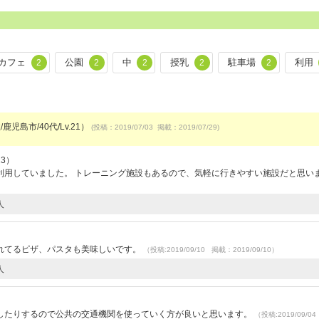
カフェ
公園
中
授乳
駐車場
利用
2
2
2
2
2
鹿児島市/40代/Lv.21）
(投稿：2019/07/03 掲載：2019/07/29)
23）
利用していました。 トレーニング施設もあるので、気軽に行きやすい施設だと思い
人
れてるピザ、パスタも美味しいです。
（投稿:2019/09/10 掲載：2019/09/10）
人
したりするので公共の交通機関を使っていく方が良いと思います。
（投稿:2019/09/0