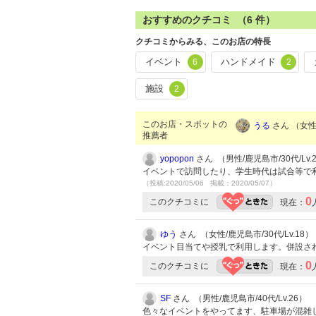
おすすめのクチコミ （
6
件）
クチコミからみる、このお店の特長
イベント
ハンドメイド
6
2
施設
2
このお店・スポットの
うる
さん （女性/
推薦者
yopopon
さん （男性/鹿児島市/30代/Lv.
イベントで訪問したり、学生時代は試合等で
（投稿:2020/05/06 掲載：2020/05/07）
0
このクチコミに
現在：
ゆう
さん （女性/鹿児島市/30代/Lv.18）
イベント目当てや授乳で利用します。併設さ
0
このクチコミに
現在：
SF
さん （男性/鹿児島市/40代/Lv.26）
色々なイベントをやってます、駐車場が混雑