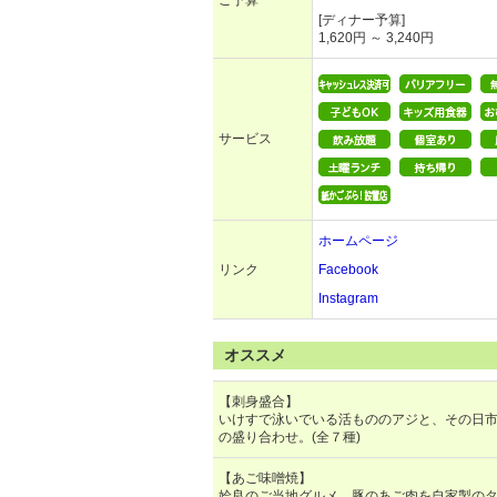
ご予算
[ディナー予算]
1,620円 ～ 3,240円
サービス
ホームページ
リンク
Facebook
Instagram
オススメ
【刺身盛合】
いけすで泳いでいる活もののアジと、その日
の盛り合わせ。(全７種)
【あご味噌焼】
姶良のご当地グルメ、豚のあご肉を自家製の