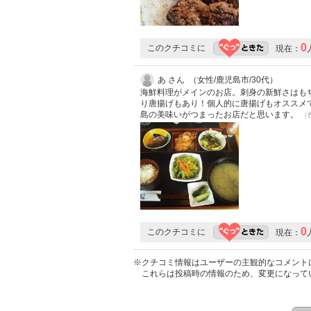
0
このクチコミに
現在：
あ さん （女性/鹿児島市/30代）
海鮮料理がメインのお店。刺身の新鮮さはも
り唐揚げもあり！個人的に唐揚げもオススメ
島の美味いがつまったお店だと思います。
（投
0
このクチコミに
現在：
※クチコミ情報はユーザーの主観的なコメント
これらは投稿時の情報のため、変更になって