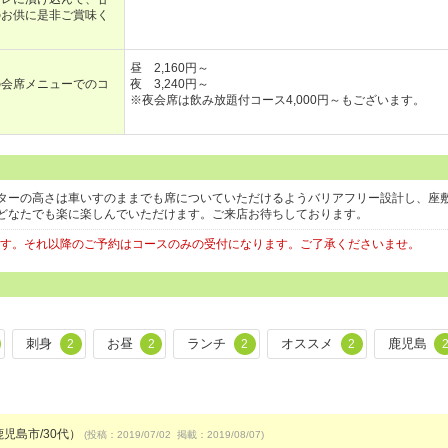
のお供に是非ご賞味く
昼 2,160円～
の会席メニューでのコ
夜 3,240円～
※夜会席は飲み放題付コース4,000円～もございます。
ターの高さは車いすのままでも席についていただけるようバリアフリー設計し、座
どなたでも楽に楽しんでいただけます。ご来店お待ちしております。
します。それ以降のご予約はコースのみの受付になります。ご了承くださいませ。
刺身
お昼
ランチ
オススメ
鹿児島
2
2
2
2
鹿児島市/30代）
(投稿：2019/07/02 掲載：2019/08/07)