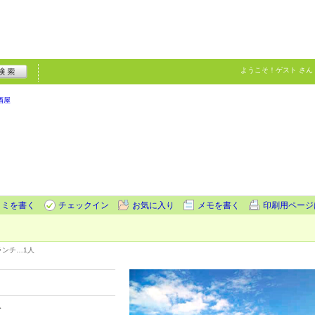
ようこそ！
ゲスト
さん
酒屋
コミを書く
チェックイン
お気に入り
メモを書く
印刷用ページ
ランチ…
1人
分