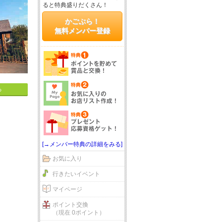
ると特典盛りだくさん！
かごぶら！
無料メンバー登録
る
[→メンバー特典の詳細をみる]
お気に入り
行きたいイベント
マイページ
ポイント交換
（現在 0ポイント）