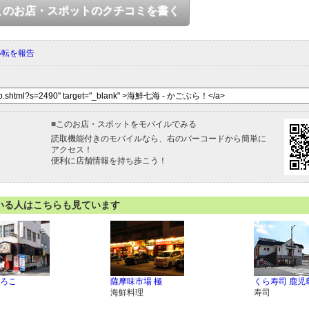
このお店・スポットのクチコミを書く
移転を報告
■
このお店・スポットをモバイルでみる
読取機能付きのモバイルなら、右のバーコードから簡単に
アクセス！
便利に店舗情報を持ち歩こう！
いる人はこちらも見ています
ろこ
薩摩味市場 極
くら寿司 鹿児
海鮮料理
寿司