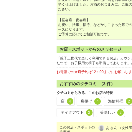
辛く仕上げました。お酒のおつまみに。ご飯
ださい。
【昼会席・夜会席】
お祝い、法事、接待、などかしこまった席で
ースになります。
ご予算に応じてご相談可能です。
お店・スポットからのメッセージ
『親子三世代で楽しく利用できるお店』カウン
たつで、お子様用の椅子も準備してあります。
お電話での来店予約は12：00までにお願い
おすすめのクチコミ （
3
件）
クチコミからみる、このお店の特長
店
唐揚げ
海鮮料理
4
4
2
テイクアウト
美味しい
2
2
このお店・スポットの
あ さん （女性/