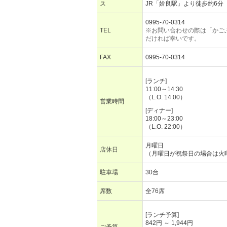
ス
JR「姶良駅」より徒歩約6分
0995-70-0314
TEL
※お問い合わせの際は「かご
だければ幸いです。
FAX
0995-70-0314
[ランチ]
11:00～14:30
（L.O. 14:00）
営業時間
[ディナー]
18:00～23:00
（L.O. 22:00）
月曜日
店休日
（月曜日が祝祭日の場合は火
駐車場
30台
席数
全76席
[ランチ予算]
842円 ～ 1,944円