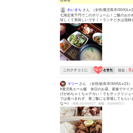
推薦者
れいきち
さん （女性/鹿児島市/30代/Lv.
七海定食千円でこのボリューム！ご飯のおか
珍しくて美味しいです！！ランチどきは混雑
0
このクチコミに
現在：
マリー
さん （女性/姶良市/30代/Lv.23）
#鹿児島エール飯 休日のお昼、家族でテイ
げがめちゃくちゃデカい！でもサックリジュ
では食べきれず、夜ご飯にも登場してもらい
な〜♪
（投稿:2020/04/27 掲載：2020/04/27）