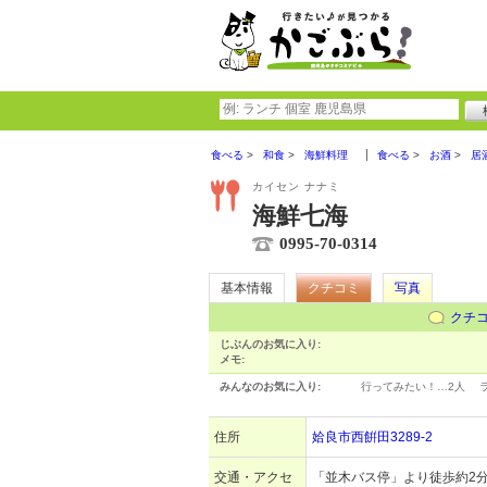
食べる
和食
海鮮料理
食べる
お酒
居
カイセン ナナミ
海鮮七海
0995-70-0314
基本情報
クチコミ
写真
クチ
じぶんのお気に入り:
メモ:
みんなのお気に入り:
行ってみたい！…
2人
住所
姶良市西餠田3289-2
交通・アクセ
「並木バス停」より徒歩約2