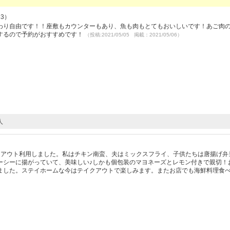
23）
わり自由です！！座敷もカウンターもあり、魚も肉もとてもおいしいです！あご肉
するので予約がおすすめです！
（投稿:2021/05/05 掲載：2021/05/06）
人
クアウト利用しました。私はチキン南蛮、夫はミックスフライ、子供たちは唐揚げ弁
ーシーに揚がっていて、美味しい♪しかも個包装のマヨネーズとレモン付きで親切！
ました。ステイホームな今はテイクアウトで楽しみます。またお店でも海鮮料理食