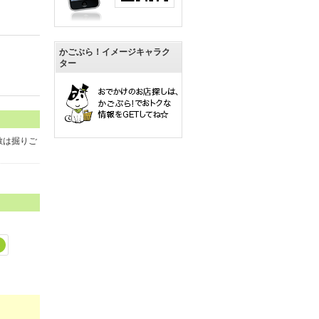
かごぶら！イメージキャラク
ター
敷は掘りご
2