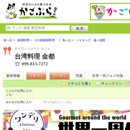
食べる
各国料理
その他各国料理
食べる
バイキング・食べ放題
タイワンリョウリ キント
台湾料理 金都
099-813-7272
基本情報
クチコミ
クーポン
写真
世界一周グルメ特集
クチコミを書く
チェックイン
じぶんのお気に入り:
メモ:
みんなのお気に入り:
行ってみたい！…
2人