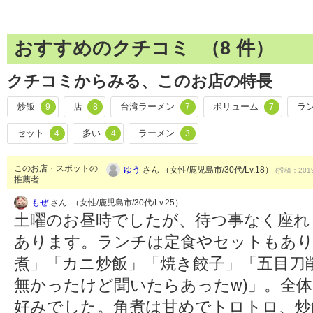
おすすめのクチコミ （
8
件）
クチコミからみる、このお店の特長
炒飯
店
台湾ラーメン
ボリューム
ラ
9
8
7
7
セット
多い
ラーメン
4
4
3
このお店・スポットの
ゆう
さん （女性/鹿児島市/30代/Lv.18）
(投稿：2019
推薦者
もぜ
さん （女性/鹿児島市/30代/Lv.25）
土曜のお昼時でしたが、待つ事なく座れ
あります。ランチは定食やセットもあり
煮」「カニ炒飯」「焼き餃子」「五目刀
無かったけど聞いたらあったw)」。全
好みでした。角煮は甘めでトロトロ、炒