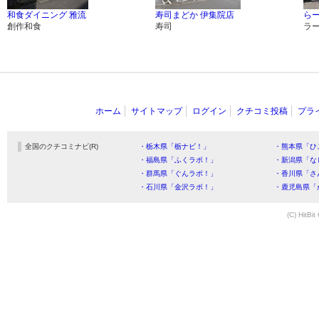
和食ダイニング 雅流
寿司まどか 伊集院店
らー
創作和食
寿司
ラ
ホーム
サイトマップ
ログイン
クチコミ投稿
プラ
全国のクチコミナビ(R)
・栃木県「栃ナビ！」
・熊本県「ひ
・福島県「ふくラボ！」
・新潟県「な
・群馬県「ぐんラボ！」
・香川県「さ
・石川県「金沢ラボ！」
・鹿児島県「
(C) HitBit