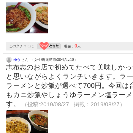
0
このクチコミに
現在：
人
ゆう
さん （女性/鹿児島市/30代/Lv.18）
志布志のお店で初めてたべて美味しかっ
と思いながらよくランチいきます。ラ
ラーメンと炒飯が選べて700円。今回
もカニ炒飯やしょうゆラーメン塩ラーメ
す。
（投稿:2019/08/27 掲載：2019/08/27）