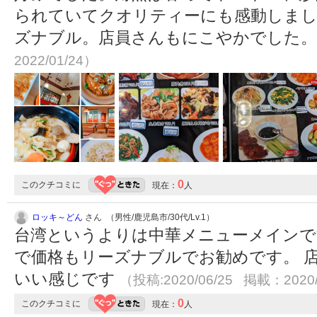
られていてクオリティーにも感動しま
ズナブル。店員さんもにこやかでした
2022/01/24）
0
このクチコミに
現在：
人
ロッキ～どん
さん （男性/鹿児島市/30代/Lv.1）
台湾というよりは中華メニューメインで
で価格もリーズナブルでお勧めです。 
いい感じです
（投稿:2020/06/25 掲載：2020/
0
このクチコミに
現在：
人