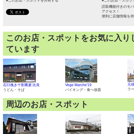
■
このお店・スポットを共有する
■
このお店・スポッ
読取機能付きのモバ
アクセス！
便利に店舗情報を持
このお店・スポットをお気に入り
ています
元
石臼挽き十割蕎麦 比良
Vege Marche'19
ラ
うどん・そば
バイキング・食べ放題
周辺のお店・スポット