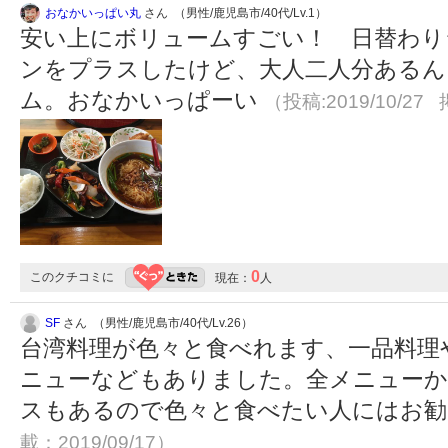
おなかいっぱい丸
さん （男性/鹿児島市/40代/Lv.1）
安い上にボリュームすごい！ 日替わり
ンをプラスしたけど、大人二人分あるん
ム。おなかいっぱーい
（投稿:2019/10/27 
0
このクチコミに
現在：
人
SF
さん （男性/鹿児島市/40代/Lv.26）
台湾料理が色々と食べれます、一品料理
ニューなどもありました。全メニューか
スもあるので色々と食べたい人にはお
載：2019/09/17）