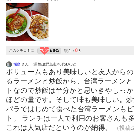
0
このクチコミに
現在：
人
桜島
さん （男性/鹿児島市/40代/Lv.32）
ボリュームもあり美味しいと友人からの
るラーメンと炒飯から、台湾ラーメンと
トなので炒飯は半分かと思いきやしっか
ほどの量です。そして味も美味しい。炒
パラではじめて食べた台湾ラーメンもピ
ト。 ランチは一人で利用のお客さんも
これは人気店だというのが納得。
（投稿:2