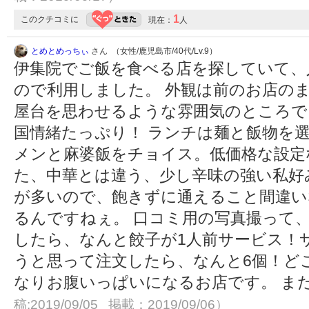
1
このクチコミに
現在：
人
とめとめっちぃ
さん （女性/鹿児島市/40代/Lv.9）
伊集院でご飯を食べる店を探していて、
ので利用しました。 外観は前のお店の
屋台を思わせるような雰囲気のところで
国情緒たっぷり！ ランチは麺と飯物を選
メンと麻婆飯をチョイス。低価格な設定
た、中華とは違う、少し辛味の強い私好み
が多いので、飽きずに通えること間違い
るんですねぇ。 口コミ用の写真撮って
したら、なんと餃子が1人前サービス！
うと思って注文したら、なんと6個！ど
なりお腹いっぱいになるお店です。 ま
稿:2019/09/05 掲載：2019/09/06）