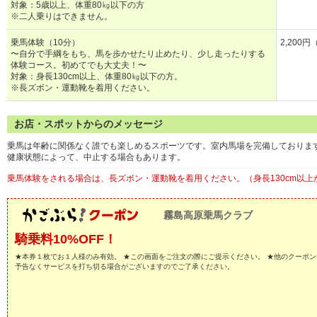
対象：5歳以上、体重80㎏以下の方
※二人乗りはできません。
乗馬体験（10分）
2,200
〜自分で手綱をもち、馬を歩かせたり止めたり、少し走ったりする
体験コース。初めてでも大丈夫！〜
対象：身長130cm以上、体重80㎏以下の方。
※長ズボン・運動靴を着用ください。
お店・スポットからのメッセージ
乗馬は年齢に関係なく誰でも楽しめるスポーツです。室内馬場を完備しておりま
健康状態によって、中止する場合もあります。
乗馬体験をされる場合は、長ズボン・運動靴を着用ください。（身長130cm以上
霧島高原乗馬クラブ
騎乗料10%OFF！
★本券１枚でお１人様のみ有効。 ★この画面をご注文の際にご提示ください。 ★他のクーポン
予告なくサービスを打ち切る場合がございますのでご了承ください。