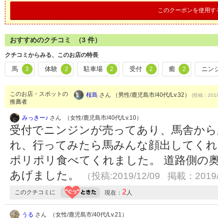
このクーポンを使用す
おすすめのクチコミ （
3
件）
クチコミからみる、このお店の特長
馬
体験
駐車場
受付
癒
ニン
3
2
2
2
2
このお店・スポットの
桜島
さん （男性/鹿児島市/40代/Lv.32）
(投稿：2019
推薦者
みっきー♪
さん （女性/鹿児島市/40代/Lv.10）
受付でニンジンが売ってあり、馬舎から
れ、行ってみたら馬みんな顔出してくれ
ポリポリ食べてくれました。 道路側の
あげました。
（投稿:2019/12/09 掲載：2019/
2
このクチコミに
現在：
人
うる
さん （女性/鹿児島市/40代/Lv.21）