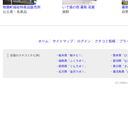
牧園町福祉特産品販売所
いで湯の宿 霧島 花紫
霧
お土産・名産品
旅館
自
ホーム
サイトマップ
ログイン
クチコミ投稿
プラ
全国のクチコミナビ(R)
・栃木県「栃ナビ！」
・熊本県「ひ
・福島県「ふくラボ！」
・新潟県「な
・群馬県「ぐんラボ！」
・香川県「さ
・石川県「金沢ラボ！」
・鹿児島県「
(C) HitBit