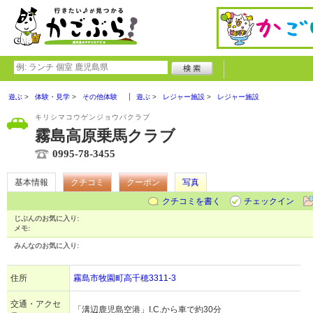
遊ぶ
体験・見学
その他体験
遊ぶ
レジャー施設
レジャー施設
キリシマコウゲンジョウバクラブ
霧島高原乗馬クラブ
0995-78-3455
基本情報
クチコミ
クーポン
写真
クチコミを書く
チェックイン
じぶんのお気に入り:
メモ:
みんなのお気に入り:
住所
霧島市牧園町高千穂3311-3
交通・アクセ
「溝辺鹿児島空港」I.C.から車で約30分