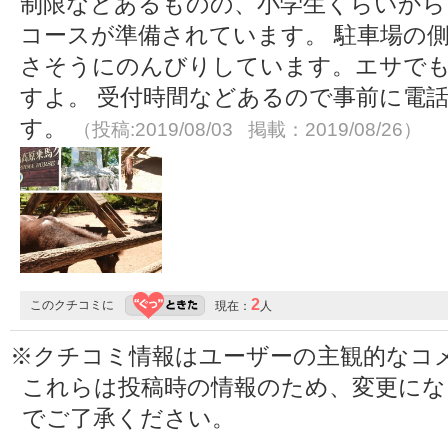
制限などあるものの、小学生くらいから
コースが準備されています。 駐車場の
さそうにのんびりしています。エサで
すよ。 受付時間などあるので事前に電
す。
（投稿:2019/08/03 掲載：2019/08/26）
2
このクチコミに
現在：
人
※クチコミ情報はユーザーの主観的なコ
これらは投稿時の情報のため、変更に
でご了承ください。