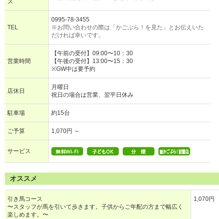
ス
0995-78-3455
TEL
※お問い合わせの際は「かごぶら！を見た」とお伝えいた
だければ幸いです。
【午前の受付】09:00〜10：30
営業時間
【午後の受付】13:00〜15：30
※GW中は要予約
月曜日
店休日
祝日の場合は営業、翌平日休み
駐車場
約15台
ご予算
1,070円 ～
サービス
オススメ
引き馬コース
1,070円
〜スタッフが馬を引いて歩きます。子供からご年配の方まで幅広く
楽しめます。〜