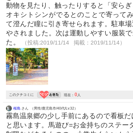
動物を見たり、触ったりすると「安らぎ
オキシトシンがでるとのことで寄ってみ
て澄んだ瞳に引き寄せられます。駐車場
やされました。次は運動しやすい服装で
た。
（投稿:2019/11/14 掲載：2019/11/14）
0
このクチコミに
現在：
人
桜島
さん （男性/鹿児島市/40代/Lv.32）
霧島温泉郷の少し手前にあるので看板だ
と思います。馬遊び=お金持ちのステー