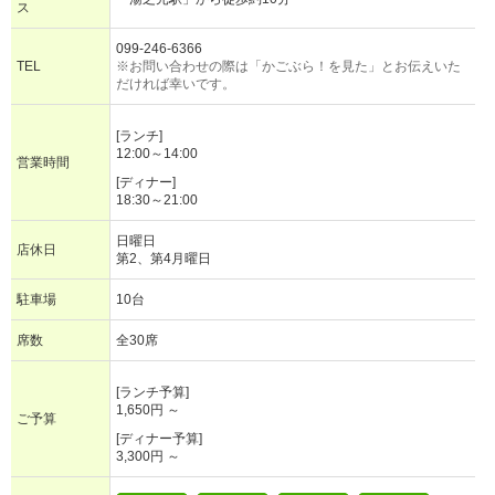
ス
099-246-6366
TEL
※お問い合わせの際は「かごぶら！を見た」とお伝えいた
だければ幸いです。
[ランチ]
12:00～14:00
営業時間
[ディナー]
18:30～21:00
日曜日
店休日
第2、第4月曜日
駐車場
10台
席数
全30席
[ランチ予算]
1,650円 ～
ご予算
[ディナー予算]
3,300円 ～