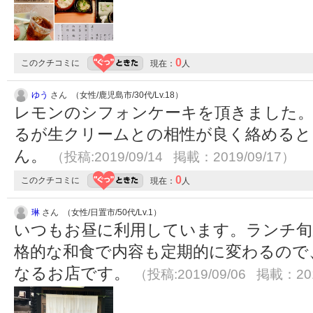
0
このクチコミに
現在：
人
ゆう
さん （女性/鹿児島市/30代/Lv.18）
レモンのシフォンケーキを頂きました
るが生クリームとの相性が良く絡めると
ん。
（投稿:2019/09/14 掲載：2019/09/17）
0
このクチコミに
現在：
人
琳
さん （女性/日置市/50代/Lv.1）
いつもお昼に利用しています。ランチ旬
格的な和食で内容も定期的に変わるので
なるお店です。
（投稿:2019/09/06 掲載：201