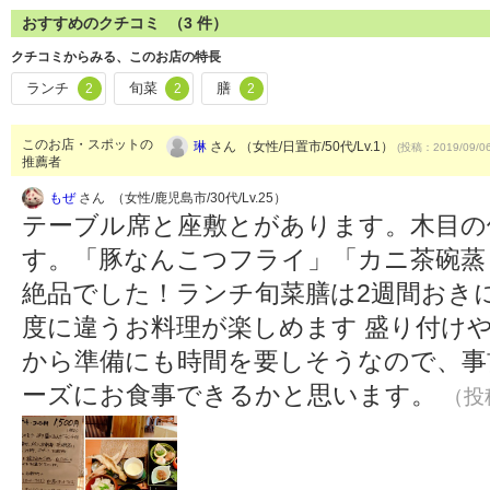
おすすめのクチコミ （
3
件）
クチコミからみる、このお店の特長
ランチ
旬菜
膳
2
2
2
このお店・スポットの
琳
さん （女性/日置市/50代/Lv.1）
(投稿：2019/09/0
推薦者
もぜ
さん （女性/鹿児島市/30代/Lv.25）
テーブル席と座敷とがあります。木目の
す。「豚なんこつフライ」「カニ茶碗蒸
絶品でした！ランチ旬菜膳は2週間おき
度に違うお料理が楽しめます 盛り付け
から準備にも時間を要しそうなので、事
ーズにお食事できるかと思います。
（投稿