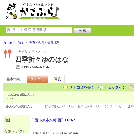
食べる
和食
割烹・会席・懐石料理
シキオリオリユノハナ
四季折々ゆのはな
099-246-6366
基本情報
クチコミ
写真
クチコミを書く
チェックイン
じぶんのお気に入り:
メモ:
みんなのお気に入り:
行ってみたい！…
2人
お気に入り…
1人
ランチ…
1人
全部
住所
日置市東市来町湯田3073-7
交通・アクセ
「湯之元駅」から徒歩約10分