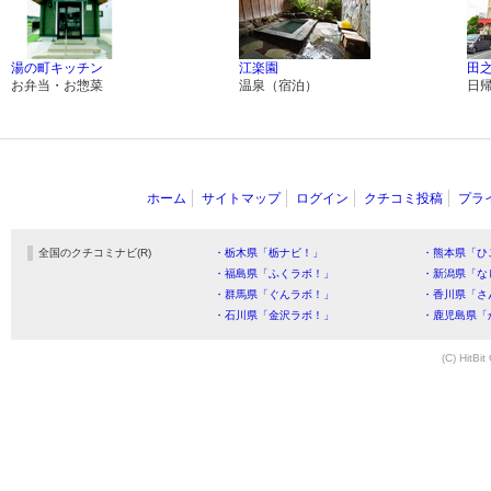
湯の町キッチン
江楽園
田
お弁当・お惣菜
温泉（宿泊）
日
ホーム
サイトマップ
ログイン
クチコミ投稿
プラ
全国のクチコミナビ(R)
・栃木県「栃ナビ！」
・熊本県「ひ
・福島県「ふくラボ！」
・新潟県「な
・群馬県「ぐんラボ！」
・香川県「さ
・石川県「金沢ラボ！」
・鹿児島県「
(C) HitBit