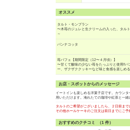
オススメ
タルト・モンブラン
〜木苺のジュレと生クリームの入った、タル
～
パンナコッタ
苺パフェ【期間限定（12〜４月頃）】
〜甘くて酸味の少ない苺をたっぷりと使用!!
ー、ザクザククッキーなど味と食感を楽しめる
お店・スポットからのメッセージ
イートインも楽しめる洋菓子店です。カウンタ
用いただけます。淹れたての珈琲や紅茶と一緒
タルトのご希望がございましたら、２日前まで
その他ホールケーキのご注文は前日までにご予
おすすめのクチコミ （
1
件）