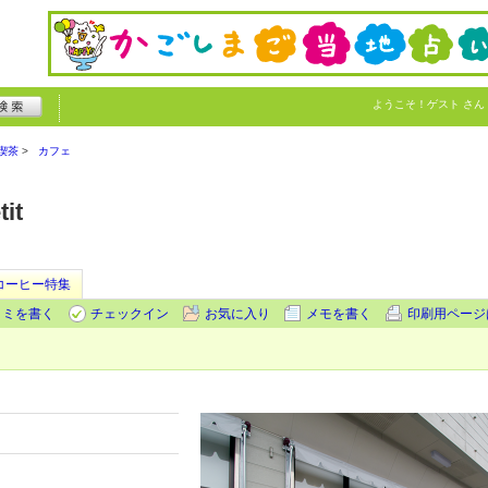
ようこそ！
ゲスト
さん
喫茶
カフェ
tit
hコーヒー特集
コミを書く
チェックイン
お気に入り
メモを書く
印刷用ページ