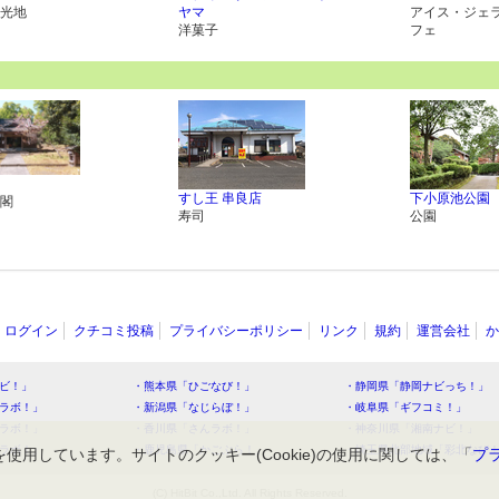
光地
ヤマ
アイス・ジェ
洋菓子
フェ
すし王 串良店
下小原池公園
閣
寿司
公園
ログイン
クチコミ投稿
プライバシーポリシー
リンク
規約
運営会社
か
ビ！」
・熊本県「ひごなび！」
・静岡県「静岡ナビっち！」
ラボ！」
・新潟県「なじらぼ！」
・岐阜県「ギフコミ！」
ラボ！」
・香川県「さんラボ！」
・神奈川県「湘南ナビ！」
ラボ！」
・鹿児島県「かごぶら！」
・埼玉県北部地域「彩北なび
を使用しています。サイトのクッキー(Cookie)の使用に関しては、「
プ
(C) HitBit Co.,Ltd. All Rights Reserved.