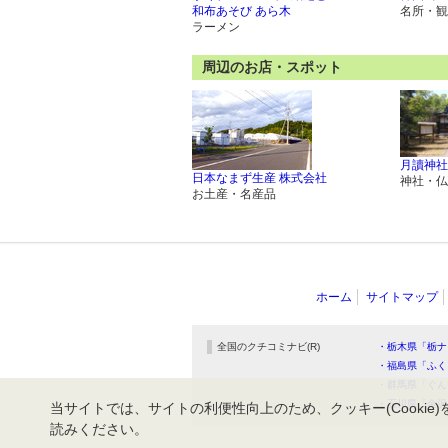
和布あそび あら木
名所・観
ラーメン
周辺のお店・スポット
月讀神社
日本なまず生産 株式会社
神社・仏
お土産・名産品
ホーム
サイトマップ
全国のクチコミナビ(R)
・栃木県「栃ナ
・福島県「ふく
・群馬県「ぐん
・石川県「金沢
当サイトでは、サイトの利便性向上のため、クッキー(Cookie)
読みください。