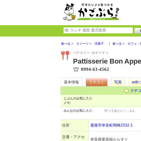
食べる
スイーツ
洋菓子
食べる
カフェ・
パテスリー ボナペティ
Pattisserie Bon Appe
0994-63-4562
基本情報
クチコミ
写真
wit
クチ
じぶんのお気に入り:
メモ:
みんなのお気に入り:
行ってみたい！…
1人
住所
鹿屋市串良町岡崎2532-1
交通・アクセ
串良商業高校からすぐ