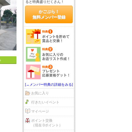
ると特典盛りだくさん！
かごぶら！
無料メンバー登録
る
[→メンバー特典の詳細をみる]
お気に入り
行きたいイベント
マイページ
ポイント交換
（現在 0ポイント）