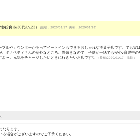
/姶良市/30代/Lv.23）
(投稿：2020/01/17 掲載：2020/01/29)
ーブルやカウンターがあってイートインもできるおしゃれな洋菓子店です。でも実
が、ボナペティさんの意外なところ。畳敷きなので、子供が一緒でも安心♪育児中の
すよ〜。元気をチャージしたいときに行きたいお店です♡
（投稿:2020/01/17 掲載：
人
になります。
いる場合がございますのでご了承ください。