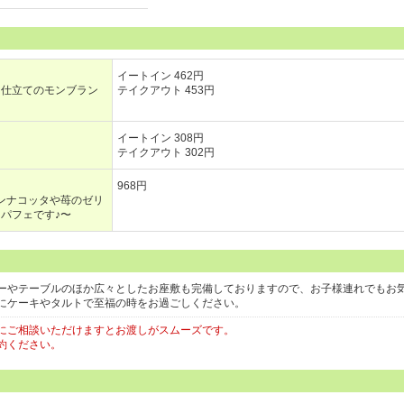
イートイン 462円
ト仕立てのモンブラン
テイクアウト 453円
イートイン 308円
テイクアウト 302円
968円
パンナコッタや苺のゼリ
パフェです♪〜
ーやテーブルのほか広々としたお座敷も完備しておりますので、お子様連れでもお
にケーキやタルトで至福の時をお過ごしください。
にご相談いただけますとお渡しがスムーズです。
約ください。