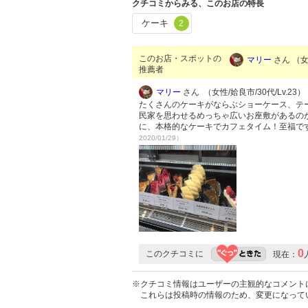
クチコミからみる、このお店の特長
ケーキ
2
このお店・スポットの
マリー
さん （女性
推薦者
マリー
さん （女性/姶良市/30代/Lv.23）
たくさんのケーキがならぶショーケース、テ
民家を思わせるめっちゃ広いお座敷があるの
に、本格的なケーキでカフェタイム！至福で
2020/01/29）
0
このクチコミに
現在：
※クチコミ情報はユーザーの主観的なコメント
これらは投稿時の情報のため、変更になって