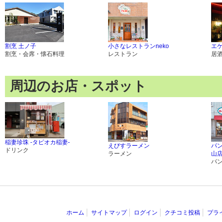
割烹 土ノ子
小さなレストランneko
エ
割烹・会席・懐石料理
レストラン
居
周辺のお店・スポット
稲妻珍珠 -タピオカ稲妻-
えびすラーメン
パ
ドリンク
ラーメン
山
パ
ホーム
サイトマップ
ログイン
クチコミ投稿
プラ