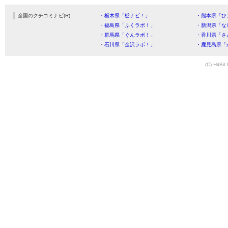
全国のクチコミナビ(R)
・栃木県「栃ナビ！」
・熊本県「ひ
・福島県「ふくラボ！」
・新潟県「な
・群馬県「ぐんラボ！」
・香川県「さ
・石川県「金沢ラボ！」
・鹿児島県「
(C) HitBit