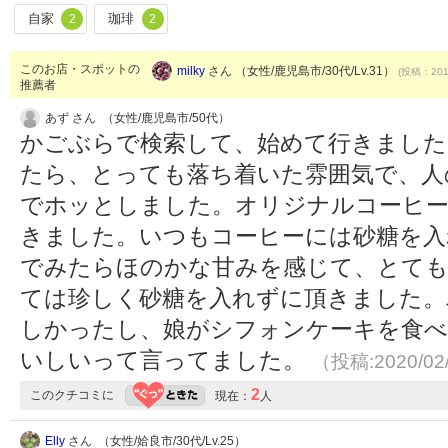
自家
珈琲
2
2
このお店・スポットの
milky
さん （女性/鹿児島市/30代/Lv.31）
(投稿：2019
推薦者
あず さん （女性/鹿児島市/50代）
かごぶらで検索して、始めて行きました
たら、とっても落ち着いた雰囲気で、人
でホッとしました。オリジナルコーヒ
きました。いつもコーヒーには砂糖を入
でみたらほのかな甘みを感じて、とて
ては珍しく砂糖を入れずに頂きました。
しかったし、娘がシフォンケーキを食
いしいって言ってました。
（投稿:2020/02
2
このクチコミに
現在：
人
Elly
さん （女性/姶良市/30代/Lv.25）