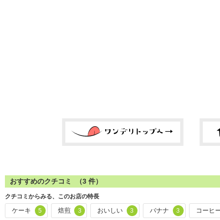
おすすめのクチコミ （
3
件）
クチコミからみる、このお店の特長
ケーキ
焙煎
おいしい
バナナ
コーヒ
5
3
3
3