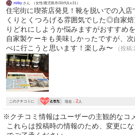
milky
さん （女性/鹿児島市/30代/Lv.31）
住宅街に喫茶店発見！靴を脱いでの入店
くりとくつろげる雰囲気でした◎自家焙
りどれにしようか悩みますがおすすめ
自家製ケーキも美味しかったですが、次
べに行こうと思います！楽しみ〜
（投稿:2
2
このクチコミに
現在：
人
※クチコミ情報はユーザーの主観的なコ
これらは投稿時の情報のため、変更に