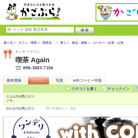
食べる
カフェ・喫茶
喫茶店
買う
食品・酒類
コーヒー・紅茶・お茶
キッサ アゲイン
喫茶 Again
090-3883-7166
基本情報
クチコミ
写真
withコーヒー特集
クチコミを書く
チェックイン
じぶんのお気に入り:
メモ:
みんなのお気に入り:
行ってみたい！…
2人