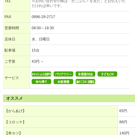
TEL
※お問い合わせの際は「かごぶら！を見た」とお伝えいた
だければ幸いです。
FAX
0996-29-2717
営業時間
08:00～18:30
店休日
水、日曜日
駐車場
15台
ご予算
43円 ～
サービス
オススメ
【からあげ】
65円
【コロッケ】
86円
【串カツ】
140円