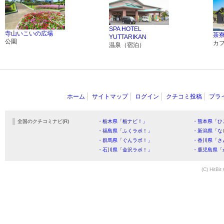
SPA HOTEL
寺山いこいの広場
茶
YUTTARIKAN
公園
カ
温泉（宿泊）
ホーム
サイトマップ
ログイン
クチコミ投稿
プラ
全国のクチコミナビ(R)
・栃木県「栃ナビ！」
・熊本県「ひ
・福島県「ふくラボ！」
・新潟県「な
・群馬県「ぐんラボ！」
・香川県「さ
・石川県「金沢ラボ！」
・鹿児島県「
(C) HitBit