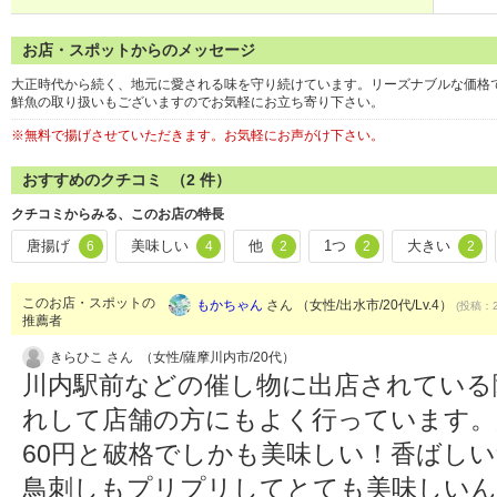
お店・スポットからのメッセージ
大正時代から続く、地元に愛される味を守り続けています。リーズナブルな価格
鮮魚の取り扱いもございますのでお気軽にお立ち寄り下さい。
※無料で揚げさせていただきます。お気軽にお声がけ下さい。
おすすめのクチコミ （
2
件）
クチコミからみる、このお店の特長
唐揚げ
美味しい
他
1つ
大きい
6
4
2
2
2
このお店・スポットの
もかちゃん
さん （女性/出水市/20代/Lv.4）
(投稿：2
推薦者
きらひこ さん （女性/薩摩川内市/20代）
川内駅前などの催し物に出店されている
れして店舗の方にもよく行っています。
60円と破格でしかも美味しい！香ばし
鳥刺しもプリプリしてとても美味しいん