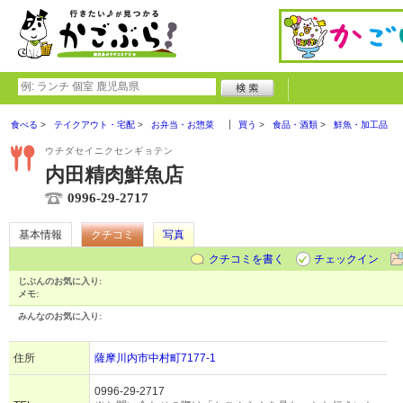
食べる
テイクアウト・宅配
お弁当・お惣菜
買う
食品・酒類
鮮魚・加工品
ウチダセイニクセンギョテン
内田精肉鮮魚店
0996-29-2717
基本情報
クチコミ
写真
クチコミを書く
チェックイン
じぶんのお気に入り:
メモ:
みんなのお気に入り:
住所
薩摩川内市中村町7177-1
0996-29-2717