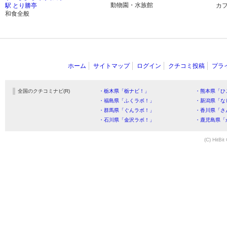
動物園・水族館
駅 とり勝亭
カ
和食全般
ホーム
サイトマップ
ログイン
クチコミ投稿
プラ
全国のクチコミナビ(R)
・栃木県「栃ナビ！」
・熊本県「ひ
・福島県「ふくラボ！」
・新潟県「な
・群馬県「ぐんラボ！」
・香川県「さ
・石川県「金沢ラボ！」
・鹿児島県「
(C) HitBit