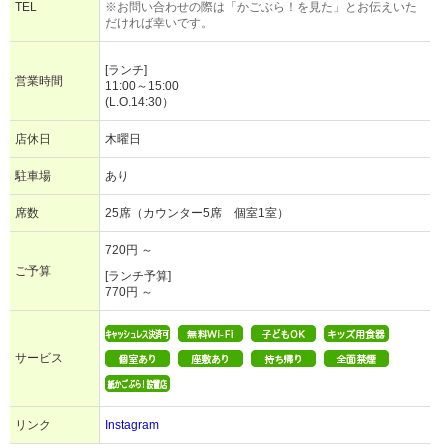
TEL
※お問い合わせの際は「かごぶら！を見た」とお伝えいた
だければ幸いです。
[ランチ]
営業時間
11:00～15:00
(L.O.14:30）
店休日
木曜日
駐車場
あり
席数
25席（カウンター5席 個室1室）
720円 ～
ご予算
[ランチ予算]
770円 ～
サービス
リンク
Instagram