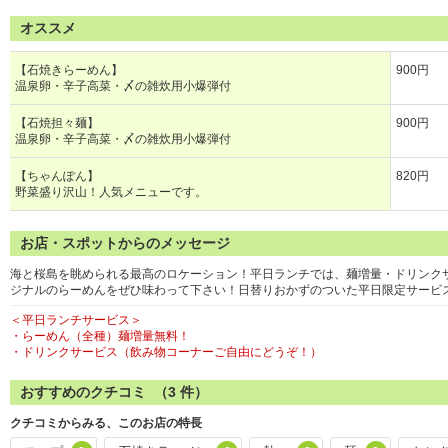
オススメ
【石焼きらーめん】
900円
温泉卵・辛子高菜・〆の雑炊用小爆弾付
【石焼担々麺】
900円
温泉卵・辛子高菜・〆の雑炊用小爆弾付
【ちゃんぽん】
820円
野菜盛り沢山！人気メニューです。
お店・スポットからのメッセージ
海と桜島を眺められる最高のロケーション！平日ランチでは、麺増量・ドリンク
ジナルのらーめんをぜひ味わって下さい！日替りおかずのついた平日限定サービ
＜平日ランチサービス＞
・らーめん（全種）麺増量無料！
・ドリンクサービス（飲み物コーナーご自由にどうぞ！）
おすすめのクチコミ （
3
件）
クチコミからみる、このお店の特長