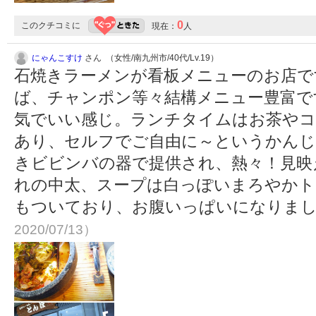
0
このクチコミに
現在：
人
にゃんこすけ
さん （女性/南九州市/40代/Lv.19）
石焼きラーメンが看板メニューのお店で
ば、チャンポン等々結構メニュー豊富で
気でいい感じ。ランチタイムはお茶やコ
あり、セルフでご自由に～というかんじ
きビビンバの器で提供され、熱々！見映
れの中太、スープは白っぽいまろやかト
もついており、お腹いっぱいになりま
2020/07/13）