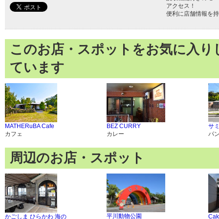
アクセス！
便利に店舗情報を持
このお店・スポットをお気に入り
ています
MATHERuBA Cafe
BEZ CURRY
サ
カフェ
カレー
パ
周辺のお店・スポット
平川動物公園
かごしま ひらかわ 海の
Cak