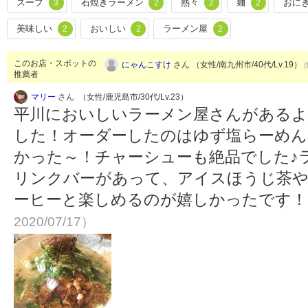
スープ
石焼きラーメン
熱々
麺
おに
3
2
2
2
美味しい
おいしい
ラーメン屋
2
2
2
このお店・スポットの
にゃんこすけ
さん （女性/南九州市/40代/Lv.19）
推薦者
マリー
さん （女性/鹿児島市/30代/Lv.23）
平川においしいラーメン屋さんがあるよ
した！オーダーしたのはゆず塩らーめん
かった～！チャーシューも絶品でした♪
リンクバーがあって、アイスほうじ茶
ーヒーと楽しめるのが嬉しかったです
2020/07/17）