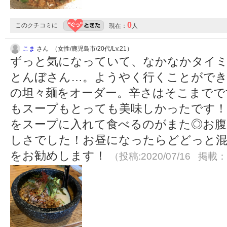
0
このクチコミに
現在：
人
こま
さん （女性/鹿児島市/20代/Lv.21）
ずっと気になっていて、なかなかタイ
とんぼさん…。ようやく行くことができ
の坦々麺をオーダー。辛さはそこまでで
もスープもとっても美味しかったです
をスープに入れて食べるのがまた◎お
しさでした！お昼になったらどどっと混
をお勧めします！
（投稿:2020/07/16 掲載：2