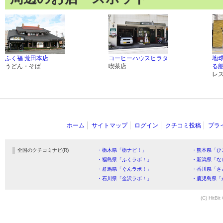
ふく福 荒田本店
コーヒーハウスヒラタ
地
うどん・そば
喫茶店
る
レ
ホーム
サイトマップ
ログイン
クチコミ投稿
プラ
全国のクチコミナビ(R)
・栃木県「栃ナビ！」
・熊本県「ひ
・福島県「ふくラボ！」
・新潟県「な
・群馬県「ぐんラボ！」
・香川県「さ
・石川県「金沢ラボ！」
・鹿児島県「
(C) HitBit