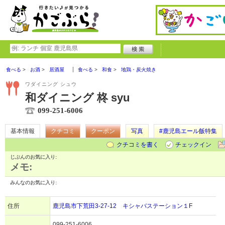
食べる
お酒
居酒屋
食べる
和食
地鶏・炭火焼き
ワダイニング シュウ
和ダイニング 柊 syu
099-251-6006
基本情報
クチコミ
クーポン
写真
#鹿児島エール飯特集
クチコミを書く
チェックイン
じぶんのお気に入り:
メモ:
みんなのお気に入り:
住所
鹿児島市下荒田3-27-12 キシャバステーション１F
099-251-6006