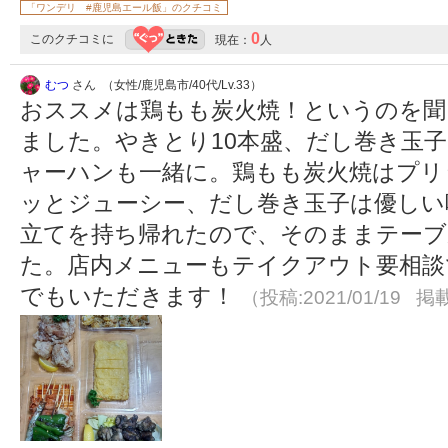
「ワンデリ #鹿児島エール飯」のクチコミ
0
このクチコミに
現在：
人
むつ
さん （女性/鹿児島市/40代/Lv.33）
おススメは鶏もも炭火焼！というのを
ました。やきとり10本盛、だし巻き玉
ャーハンも一緒に。鶏もも炭火焼はプリ
ッとジューシー、だし巻き玉子は優しい
立てを持ち帰れたので、そのままテー
た。店内メニューもテイクアウト要相談
でもいただきます！
（投稿:2021/01/19 掲載