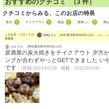
おすすめのクチコミ （
3
件）
クチコミからみる、このお店の特長
炭火
テイクアウト
絶品
美味しい
鶏
5
4
2
2
このお店・スポットの
milky
さん （女性/鹿児島市/40代/Lv.31）
(投稿：2020
推薦者
たか
さん （男性/鹿児島市/40代/Lv.19）
居酒屋の炭火焼きをテイクアウト 夕方
ングが合わずやっとGETできました い
です
（投稿:2021/01/28 掲載：2021/01/28）