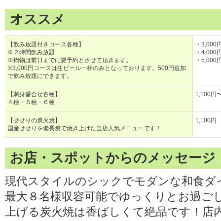
オススメ
【飲み放題付きコース各種】
・3,00
※２時間飲み放題
・4,00
※鍋物は前日までに要予約とさせて頂きます。
・5,00
※3,000円コースは生ビール一杯のみとなっております。500円追加
で飲み放題にできます。
【刺身盛合せ各種】
1,100円
４種・５種・６種
【せせりの炭火焼】
1,100円
国産せせりを備長炭で焼き上げた当店人気メニューです！
お店・スポットからのメッセージ
現代スタイルのシックでモダンな和食ダ
最大８名様収容可能でゆっくりとお過ご
上げる炭火焼は香ばしくて絶品です！店内