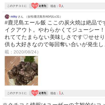
0
このクチコミに
現在：
人
milky
さん （女性/鹿児島市/40代/Lv.31）
#鹿児島エール飯 ここの炭火焼は絶品
イクアウト。やわらかくてジューシー！
れててたまらない美味しさです♡せせりの炭
供も大好きなので毎回奪い合いが発生し
載：2020/08/24）
1
このクチコミに
現在：
人
※クチコミ情報はユーザーの主観的なコ