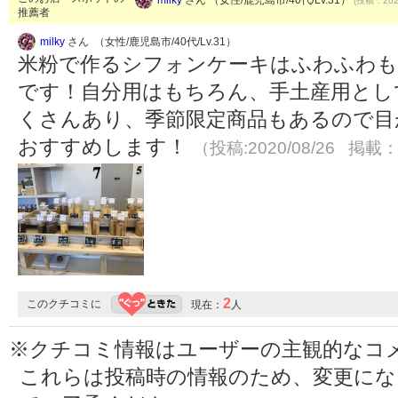
(投稿：2020
推薦者
milky
さん （女性/鹿児島市/40代/Lv.31）
米粉で作るシフォンケーキはふわふわ
です！自分用はもちろん、手土産用とし
くさんあり、季節限定商品もあるので目
おすすめします！
（投稿:2020/08/26 掲載：2
2
このクチコミに
現在：
人
※クチコミ情報はユーザーの主観的なコ
これらは投稿時の情報のため、変更に