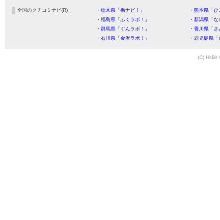
全国のクチコミナビ(R)
・栃木県「栃ナビ！」
・熊本県「ひ
・福島県「ふくラボ！」
・新潟県「な
・群馬県「ぐんラボ！」
・香川県「さ
・石川県「金沢ラボ！」
・鹿児島県「
(C) HitBit