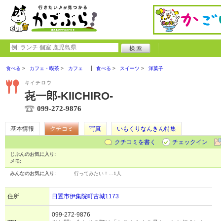
食べる
カフェ・喫茶
カフェ
食べる
スイーツ
洋菓子
キイチロウ
㐂一郎-KIICHIRO-
099-272-9876
基本情報
クチコミ
写真
いもくりなんきん特集
クチコミを書く
チェックイン
じぶんのお気に入り:
メモ:
みんなのお気に入り:
行ってみたい！…
1人
住所
日置市伊集院町古城1173
099-272-9876