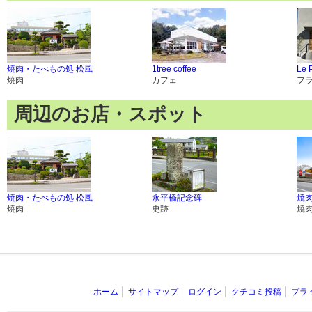
焼肉・たべもの処 松風
1tree coffee
Le P
焼肉
カフェ
フ
周辺のお店・スポット
焼肉・たべもの処 松風
永平橋記念碑
焼
焼肉
史跡
焼
ホーム
サイトマップ
ログイン
クチコミ投稿
プラ