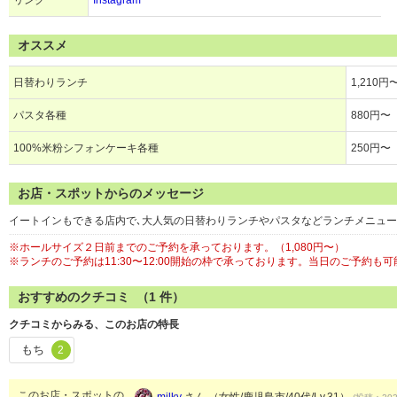
リンク
Instagram
オススメ
日替わりランチ
1,210円
パスタ各種
880円〜
100%米粉シフォンケーキ各種
250円〜
お店・スポットからのメッセージ
イートインもできる店内で､大人気の日替わりランチやパスタなどランチメニュー
※ホールサイズ２日前までのご予約を承っております。（1,080円〜）
※ランチのご予約は11:30〜12:00開始の枠で承っております。当日のご予約
おすすめのクチコミ （
1
件）
クチコミからみる、このお店の特長
もち
2
このお店・スポットの
milky
さん （女性/鹿児島市/40代/Lv.31）