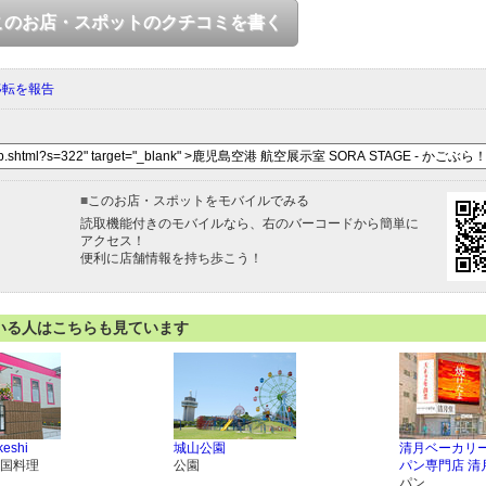
このお店・スポットのクチコミを書く
移転を報告
■
このお店・スポットをモバイルでみる
読取機能付きのモバイルなら、右のバーコードから簡単に
アクセス！
便利に店舗情報を持ち歩こう！
いる人はこちらも見ています
keshi
城山公園
清月ベーカリ
国料理
公園
パン専門店 清
パン