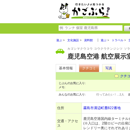
遊ぶ
文化施設
資料館
遊ぶ
トラベル
カゴシマクウコウ コウクウテンジシツ ソ
鹿児島空港 航空展示室 
基本情報
クチコミ
写真
クチ
じぶんのお気に入り:
メモ:
みんなのお気に入り:
行ってみたい！…
2人
住所
霧島市溝辺町麓822番地
鹿児島空港国内線ターミナル
交通・アクセ
(※入口は、2階ロビーの出発
ス
レンドリー奥にそれぞれあり