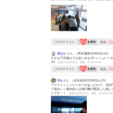
1
このクチコミに
現在：
爺ばか
さん （男性/霧島市/60代/Lv.9）
小さな子供連れでも楽しめます❗ シミュレー
す❗
（投稿:2018/05/02 掲載：2018/05/02）
2
このクチコミに
現在：
Elly
さん （女性/姶良市/30代/Lv.25）
フライトシミュレーターがあったので、30
て面白い！最終的には飛行機が墜落した感じ
りです！！
（投稿:2018/02/02 掲載：2018/04/0