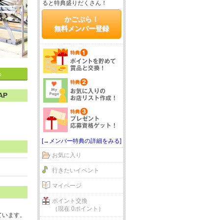
ると特典盛りだくさん！
かごぶら！
無料メンバー登録
る
AP
[→メンバー特典の詳細をみる]
お気に入り
行きたいイベント
マイページ
ポイント交換
（現在 0ポイント）
ています。