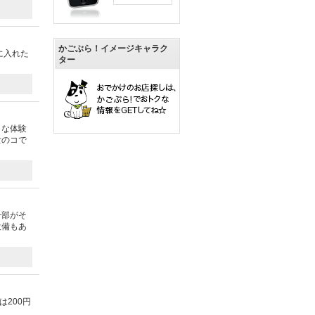
かごぶら！イメージキャラク
に入れた
ター
うな体験
女のコで
一部がそ
設備もあ
200円