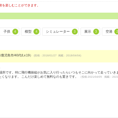
験を楽しむことができます。
子供
模型
シミュレーター
展示
空港
4
4
3
3
鹿児島市/40代/Lv.19）
(投稿：2018/01/27 掲載：2018/04/04)
）
場所です。特に飛行機操縦がお気に入り行ったらいつもそこに向かって走っていきま
たくなります。 こんだけ楽しめて無料なのも驚きです。
（投稿:2021/04/05 掲載：2021