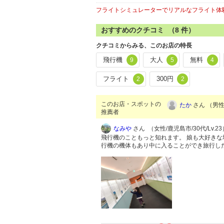
フライトシミュレーターでリアルなフライト体
おすすめのクチコミ （
8
件）
クチコミからみる、このお店の特長
飛行機
大人
無料
9
5
4
フライト
300円
2
2
このお店・スポットの
たか
さん （男性/
推薦者
なみや
さん （女性/鹿児島市/30代/Lv.23
飛行機のこともっと知れます。 娘も大好きな
行機の機体もあり中に入ることができ旅行し