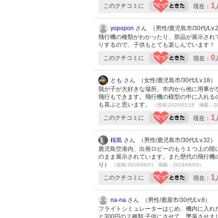
1
このクチコミに
現在：
yopopon
さん （男性/鹿児島市/30代/Lv.
飛行機の種類がわかったり、部品が展示され
りするので、子供もとても楽しんでいます！
0
このクチコミに
現在：
とも
さん （女性/鹿児島市/30代/Lv.18）
我が子が大好きな場所。市内から他に用事が
飛行もできます。飛行機の模型の中に入れる
も喜ぶと思います。
（投稿:2020/02/16 掲載：20
1
このクチコミに
現在：
桜島
さん （男性/鹿児島市/30代/Lv.32）
鹿児島空港内、出発ロビーのもう１つ上の階
のまま展示されています。また歴代の飛行機
り）
（投稿:2019/06/01 掲載：2019/06/03）
1
このクチコミに
現在：
na-na
さん （男性/鹿屋市/30代/Lv.8）
フライトシミュレーターはじめ、機内に入れた
と300円の２種類 子供にさせて、墜落させま