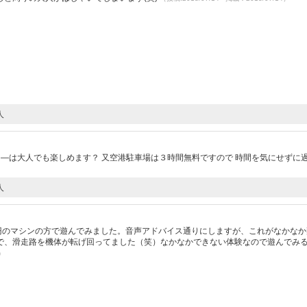
人
タ―は大人でも楽しめます？ 又空港駐車場は３時間無料ですので 時間を気にせずに
人
0円のマシンの方で遊んでみました。音声アドバイス通りにしますが、これがなかなか
で、滑走路を機体が転げ回ってました（笑）なかなかできない体験なので遊んでみ
4）