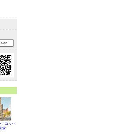
ー／コッペ
月堂