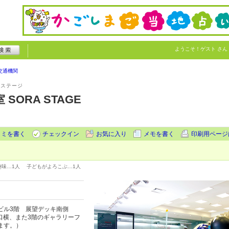
ようこそ！
ゲスト
さん
交通機関
ラステージ
SORA STAGE
コミを書く
チェックイン
お気に入り
メモを書く
印刷用ページ
趣味…
1人
子どもがよろこぶ…
1人
ビル3階 展望デッキ南側
口横、また3階のギャラリーフ
ます。）