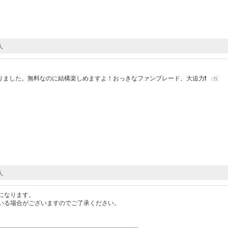
人
ました。無料なのに結構楽しめますよ！おっきなファンブレード、大迫力❗️
（投
人
になります。
いる場合がございますのでご了承ください。