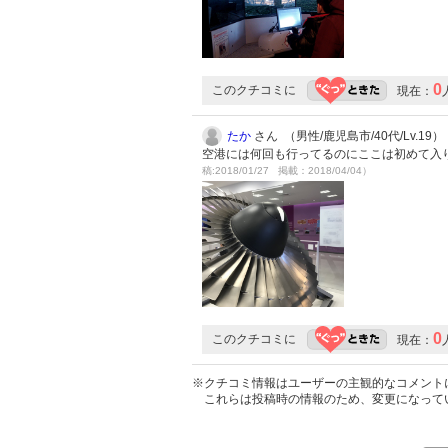
0
このクチコミに
現在：
たか
さん （男性/鹿児島市/40代/Lv.19）
空港には何回も行ってるのにここは初めて入り
稿:2018/01/27 掲載：2018/04/04）
0
このクチコミに
現在：
※クチコミ情報はユーザーの主観的なコメント
これらは投稿時の情報のため、変更になって