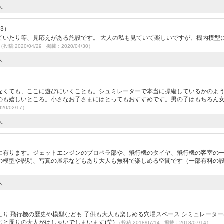
人
23）
ていたり等、見応えがある施設です。 大人の私も見ていて楽しいですが、機内模型
（投稿:2020/04/29 掲載：2020/04/30）
人
なくても、ここに遊びにいくことも。シュミレーターで本当に操縦しているかのよ
のも嬉しいところ。小さなお子さまにはとってもおすすめです。男の子はもちろん
20/02/17）
人
に有ります。ジェットエンジンのプロペラ部や、飛行機のタイヤ、飛行機の客室の
の模型や説明、写真の展示などもあり大人も無料で楽しめる空間です（一部有料の
人
り 飛行機の歴史や模型なども 子供も大人も楽しめる穴場スペース シミュレーターは
じと周りの大人がはしゃいでしまいます(笑)
（投稿:2018/07/14 掲載：2018/07/14）